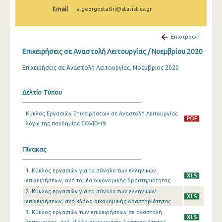
Δεκεμβρίου 2020
Email
a.georgostathi@statistics.gr
Νοεμβρίου 2020
Επιστροφή
Οκτωβρίου 2020
Επιχειρήσεις σε Αναστολή Λειτουργίας / Νοεμβρίου 2020
Σεπτεμβρίου 2020
Επιχειρήσεις σε Αναστολή Λειτουργίας, Νοέμβριος 2020
Αυγούστου 2020
Δελτίο Τύπου
Ιουλίου 2020
Κύκλος Εργασιών Επιχειρήσεων σε Αναστολή Λειτουργίας
Ιουνίου 2020
λόγω της πανδημίας COVID-19
Μαΐου 2020
Πίνακας
Απριλίου 2020
Μαρτίου 2020
1. Κύκλος εργασιών για το σύνολο των ελληνικών
επιχειρήσεων, ανά τομέα οικονομικής δραστηριότητας
2020
2. Κύκλος εργασιών για το σύνολο των ελληνικών
επιχειρήσεων, ανά κλάδο οικονομικής δραστηριότητας
3. Κύκλος εργασιών των επιχειρήσεων σε αναστολή