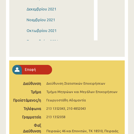
Δεκεμβρίου 2021
Νοεμβρίου 2021
Οκτωβρίου 2021
Σεπτεμβρίου 2021
Αυγούστου 2021
Ιουλίου 2021
Επαφή
Ιουνίου 2021
Διεύθυνση
Διεύθυνση Στατιστικών Επιχειρήσεων
Μαΐου 2021
Τμήμα
Τμήμα Μητρώων και Μεγάλων Επιχειρήσεων
Απριλίου 2021
Προϊστάμενος/η
Γεωργοστάθη Αδαμαντία
Μαρτίου 2021
Τηλέφωνα
213 1352043, 210 4852043
Φεβρουαρίου 2021
Γραμματεία
213 1352058
Φαξ
Ιανουαρίου 2021
Διεύθυνση
Πειραιώς 46 και Επονιτών, ΤΚ 18510, Πειραιάς