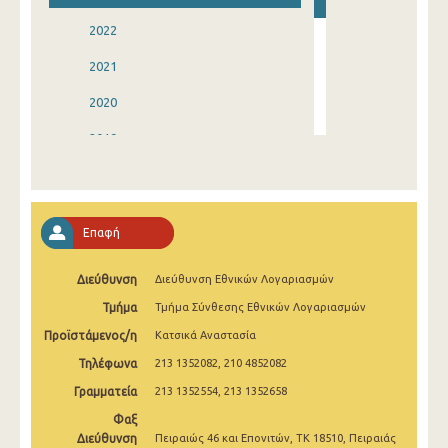
2022
2021
2020
2019
2018
2017
Επαφή
2016
Διεύθυνση
Διεύθυνση Εθνικών Λογαριασμών
2015
Τμήμα
Τμήμα Σύνθεσης Εθνικών Λογαριασμών
2014
Προϊστάμενος/η
Κατσικά Αναστασία
1996
Τηλέφωνα
213 1352082, 210 4852082
Γραμματεία
213 1352554, 213 1352658
Φαξ
Διεύθυνση
Πειραιώς 46 και Επονιτών, ΤΚ 18510, Πειραιάς