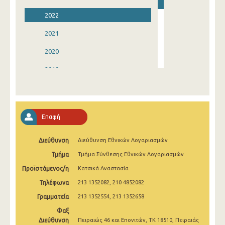
2022
2021
2020
2019
2018
2017
Επαφή
2016
Διεύθυνση
Διεύθυνση Εθνικών Λογαριασμών
2015
Τμήμα
Τμήμα Σύνθεσης Εθνικών Λογαριασμών
2014
Προϊστάμενος/η
Κατσικά Αναστασία
1996
Τηλέφωνα
213 1352082, 210 4852082
Γραμματεία
213 1352554, 213 1352658
Φαξ
Διεύθυνση
Πειραιώς 46 και Επονιτών, ΤΚ 18510, Πειραιάς