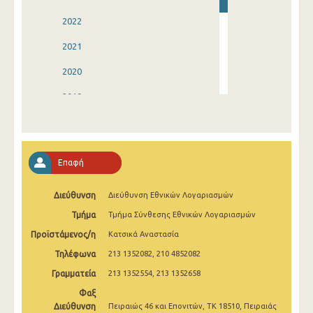
2022
2021
2020
2019
2018
2017
Επαφή
2016
Διεύθυνση
Διεύθυνση Εθνικών Λογαριασμών
2015
Τμήμα
Τμήμα Σύνθεσης Εθνικών Λογαριασμών
2014
Προϊστάμενος/η
Κατσικά Αναστασία
1996
Τηλέφωνα
213 1352082, 210 4852082
Γραμματεία
213 1352554, 213 1352658
Φαξ
Διεύθυνση
Πειραιώς 46 και Επονιτών, ΤΚ 18510, Πειραιάς