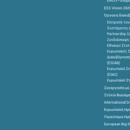
EMOS – Ενημε
ESS Vision 202
Όργανα διακυ
Επιτροπή του
Συστήματος (
Partnership G
Συνδιάσκεψη 
Εθνικών Στατ
Ευρωπαϊκός Σ
Διακυβέρνηση
(ESGAB)
Ευρωπαϊκή Στ
(ESAC)
Ευρωπαϊκό Στ
Συνεργασία με
Στόχοι Βιώσιμ
International D
Ευρωπαϊκή Ημέ
Παγκόσμια Ημέ
European Big 