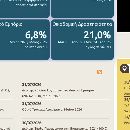
 τρίμηνο 2026/ 1ο τρίμηνο 2025
Ιούνιος 2026
προσωρινά στοιχεία
κό Εμπόριο
Οικοδομική Δραστηριότητα
6,8%
21,0%
Μάιος 2026/ Μάιος 2025
Μάι. 25 - Απρ. 26 / Μάι. 24 - Απρ. 25
Δείκτης όγκου
όγκος σε χιλ. m3
30
31/07/2026
Η Ε
 ΔΤΚ ),
Δείκτης Κύκλου Εργασιών στο Λιανικό Εμπόριο
Δια
(2021=100.0), Μαΐου 2026
26
31/07/2026
Τελ
ων,
Οδικά Τροχαία Ατυχήματα, Μαΐου 2026
9ο 
24
30/07/2026
ΕΙΔ
σωρινά
Δείκτης Τιμών Παραγωγού στη Βιομηχανία (2021=100,0),