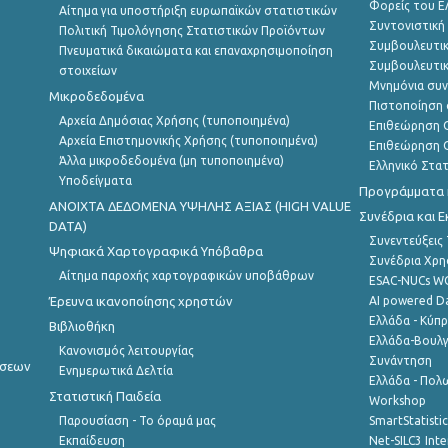
Φορείς του 
Αίτημα για υποστήριξη ευρωπαϊκών στατιστικών
Συντονιστική
Πολιτική Τιμολόγησης Στατιστικών Προϊόντων
Συμβουλευτικ
Πνευματικά δικαιώματα και επαναχρησιμοποίηση
Συμβουλευτικ
στοιχείων
Μνημόνια συν
Μικροδεδομένα
Πιστοποίηση 
Αρχεία Δημόσιας Χρήσης (τυποποιημένα)
Επιθεώρηση Ο
Αρχεία Επιστημονικής Χρήσης (τυποποιημένα)
Επιθεώρηση Ο
Άλλα μικροδεδομένα (μη τυποποιημένα)
Ελληνικό Στα
Υποδείγματα
Προγράμματα κ
ANOIXTA ΔΕΔΟΜΕΝΑ ΥΨΗΛΗΣ ΑΞΙΑΣ (HIGH VALUE
Συνέδρια και 
DATA)
Συνεντεύξεις
Ψηφιακά Χαρτογραφικά Υπόβαθρα
Συνέδρια Χρ
Αίτημα παροχής χαρτογραφικών υποβάθρων
ESAC-NUCs 
Έρευνα ικανοποίησης χρηστών
AI powered Dat
Ελλάδα - Κύπ
Βιβλιοθήκη
Ελλάδα-Βουλγ
Κανονισμός λειτουργίας
Συνάντηση
ήσεων
Ενημερωτικά Δελτία
Ελλάδα - Πολω
Στατιστική Παιδεία
Workshop
Παρουσίαση - Το όραμά μας
SmartStatisti
Εκπαίδευση
Net-SILC3 Int