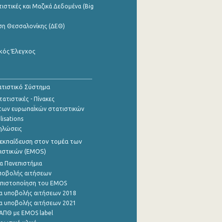
ιστικές και Μαζικά Δεδομένα (Big
ση Θεσσαλονίκης (ΔΕΘ)
κός Έλεγχος
τιστικό Σύστημα
ατιστικές - Πίνακες
των ευρωπαΪκών στατιστικών
lisations
ηλώσεις
εκπαίδευση στον τομέα των
ιστικών (EMOS)
α Πανεπιστήμια
ποβολής αιτήσεων
η πιστοποίηση του EMOS
α υποβολής αιτήσεων 2018
α υποβολής αιτήσεων 2021
ΑΠΘ με EMOS label