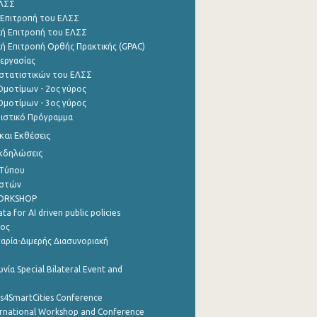
ΕΛΣΣ
 Επιτροπή του ΕΛΣΣ
ή Επιτροπή του ΕΛΣΣ
ή Επιτροπή Ορθής Πρακτικής (GPAC)
εργασίας
στατιστικών του ΕΛΣΣ
μοτίμων - 2ος γύρος
μοτίμων - 3ος γύρος
τιστικό Πρόγραμμα
αι Εκθέσεις
Εκδηλώσεις
 Τύπου
ηστών
WORKSHOP
a for AI driven public policies
ρος
αρία-Διμερής Διασυνοριακή
νία Special Bilateral Event and
cs4SmartCities Conference
ernational Workshop and Conference