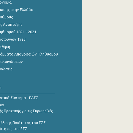
κονομία
ίωσης στην Ελλάδα
ριθμούς
ης Ανάπτυξης
θυσμού 1821 - 2021
οσφύγων 1923
οθήκη
γράμματα Απογραφών Πληθυσμού
νακοινώσεων
ινώσεις
α
ιστικό Σύστημα - ΕΛΣΣ
σιο
ς Πρακτικής για τις Ευρωπαϊκές
φάλισης Ποιότητας του ΕΣΣ
ότητας του ΕΣΣ