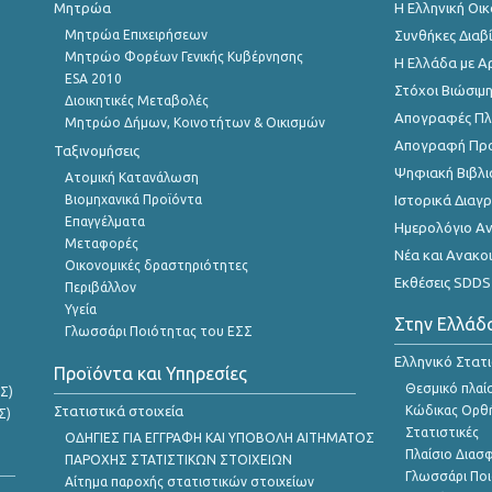
Μητρώα
Η Ελληνική Οι
Μητρώα Επιχειρήσεων
Συνθήκες Διαβ
Μητρώο Φορέων Γενικής Κυβέρνησης
Η Ελλάδα με Α
ESA 2010
Στόχοι Βιώσιμ
Διοικητικές Μεταβολές
Απογραφές Πλη
Μητρώο Δήμων, Κοινοτήτων & Οικισμών
Απογραφή Πρ
Ταξινομήσεις
Ψηφιακή Βιβλι
Ατομική Κατανάλωση
Βιομηχανικά Προϊόντα
Ιστορικά Δια
Επαγγέλματα
Ημερολόγιο Α
Μεταφορές
Νέα και Ανακο
Οικονομικές δραστηριότητες
Εκθέσεις SDDS
Περιβάλλον
Υγεία
Στην Ελλάδ
Γλωσσάρι Ποιότητας του ΕΣΣ
Ελληνικό Στατ
Προϊόντα και Υπηρεσίες
Θεσμικό πλαί
Σ)
Στατιστικά στοιχεία
Κώδικας Ορθή
Σ)
Στατιστικές
ΟΔΗΓΙΕΣ ΓΙΑ ΕΓΓΡΑΦΗ ΚΑΙ ΥΠΟΒΟΛΗ ΑΙΤΗΜΑΤΟΣ
Πλαίσιο Διασ
ΠΑΡΟΧΗΣ ΣΤΑΤΙΣΤΙΚΩΝ ΣΤΟΙΧΕΙΩΝ
Γλωσσάρι Ποι
Αίτημα παροχής στατιστικών στοιχείων