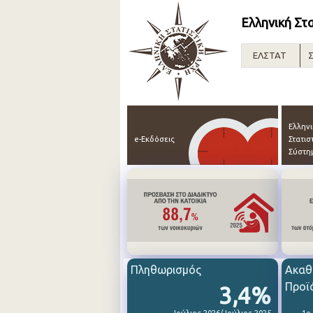
Ελληνική Στ
ΕΛΣΤΑΤ
Σ
Ελλην
e-Εκδόσεις
Στατισ
Σύστη
Πληθωρισμός
Ακαθ
Προϊ
3,4%