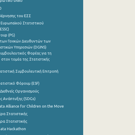
ρωτικό υλικό
0
βέρνησης του ΕΣΣ
 Ευρωπαϊκού Στατιστικού
ESSC)
roup (PG)
των Γενικών Διευθυντών των
ιστικών Υπηρεσιών (DGINS)
υμβουλευτικός Φορέας για τη
 στον τομέα της Στατιστικής
ατιστική Συμβουλευτική Επιτροπή
ατιστικό Φόρουμ (ESF)
 Διεθνείς Οργανισμούς
ης Ανάπτυξης (SDGs)
ata Alliance for Children on the Move
ρα Στατιστικής
ρα Στατιστικής
Data Hackathon