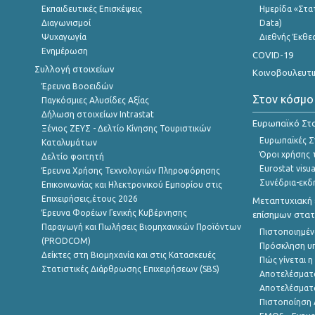
Εκπαιδευτικές Επισκέψεις
Ημερίδα «Στατ
Διαγωνισμοί
Data)
Ψυχαγωγία
Διεθνής Έκθε
Ενημέρωση
COVID-19
Συλλογή στοιχείων
Κοινοβουλευτι
Έρευνα Βοοειδών
Στον κόσμο
Παγκόσμιες Αλυσίδες Αξίας
Δήλωση στοιχείων Intrastat
Ευρωπαϊκό Στα
Ξένιος ΖΕΥΣ - Δελτίο Κίνησης Τουριστικών
Ευρωπαϊκές Στ
Καταλυμάτων
Όροι χρήσης 
Δελτίο φοιτητή
Eurostat visua
Έρευνα Χρήσης Τεχνολογιών Πληροφόρησης
Συνέδρια-εκδ
Επικοινωνίας και Ηλεκτρονικού Εμπορίου στις
Επιχειρήσεις,έτους 2026
Μεταπτυχιακή 
Έρευνα Φορέων Γενικής Κυβέρνησης
επίσημων στατ
Παραγωγή και Πωλήσεις Βιομηχανικών Προϊόντων
Πιστοποιημέν
(PRODCOM)
Πρόσκληση υ
Δείκτες στη Βιομηχανία και στις Κατασκευές
Πώς γίνεται 
Στατιστικές Διάρθρωσης Επιχειρήσεων (SBS)
Αποτελέσματ
Αποτελέσματ
Πιστοποίηση 