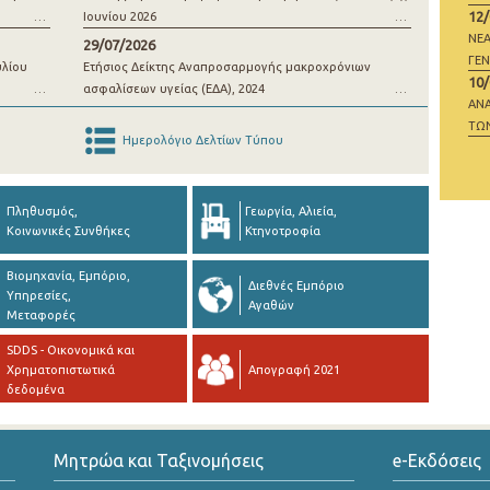
12
Ιουνίου 2026
ΝΕΑ
29/07/2026
ΓΕ
υλίου
Ετήσιος Δείκτης Αναπροσαρμογής μακροχρόνιων
10
ασφαλίσεων υγείας (ΕΔΑ), 2024
ΑΝ
ΤΩΝ
Ημερολόγιο Δελτίων Τύπου
Πληθυσμός,
Γεωργία, Αλιεία,
Κοινωνικές Συνθήκες
Κτηνοτροφία
Βιομηχανία, Εμπόριο,
Διεθνές Εμπόριο
Υπηρεσίες,
Αγαθών
Μεταφορές
SDDS - Οικονομικά και
Χρηματοπιστωτικά
Απογραφή 2021
δεδομένα
Μητρώα και Ταξινομήσεις
e-Εκδόσεις