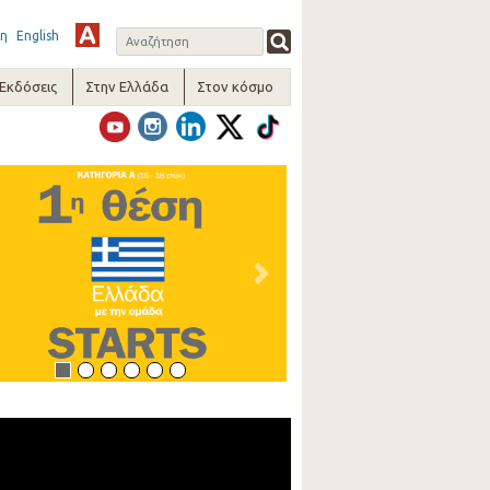
η
English
-Εκδόσεις
Στην Ελλάδα
Στον κόσμο
vious
Next