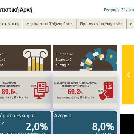
ατιστική Αρχή
Εγγραφή
Σύνδεσ
τατιστικές
Μητρώα και Ταξινομήσεις
Προϊόντα και Υπηρεσίες
e
ικό
Ευρωπαϊκό
τικό
Στατιστικό
μα
Σύστημα
Pre
άριστο Εγχώριο
Ανεργία
όν
2,0%
8,0%