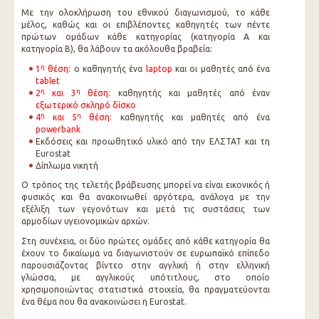
Με την ολοκλήρωση του εθνικού διαγωνισμού, το κάθε
μέλος, καθώς και οι επιβλέποντες καθηγητές των πέντε
πρώτων ομάδων κάθε κατηγορίας (κατηγορία Α και
κατηγορία Β), θα λάβουν τα ακόλουθα βραβεία:
η
1
θέση:
ο καθηγητής ένα
laptop
και οι μαθητές από ένα
tablet
η
η
2
και 3
θέση:
καθηγητής και μαθητές από έναν
εξωτερικό σκληρό δίσκο
η
η
4
και 5
θέση:
καθηγητής και μαθητές από ένα
powerbank
Εκδόσεις και προωθητικό υλικό από την ΕΛΣΤΑΤ και τη
Eurostat
Δίπλωμα νικητή
Ο τρόπος της τελετής βράβευσης μπορεί να είναι εικονικός ή
φυσικός και θα ανακοινωθεί αργότερα, ανάλογα με την
εξέλιξη των γεγονότων και μετά τις συστάσεις των
αρμοδίων υγειονομικών αρχών.
Στη συνέχεια, οι δύο πρώτες ομάδες από κάθε κατηγορία θα
έχουν το δικαίωμα να διαγωνιστούν σε ευρωπαϊκό επίπεδο
παρουσιάζοντας βίντεο στην αγγλική ή στην ελληνική
γλώσσα, με αγγλικούς υπότιτλους, στο οποίο
χρησιμοποιώντας στατιστικά στοιχεία, θα πραγματεύονται
ένα θέμα που θα ανακοινώσει η Eurostat.