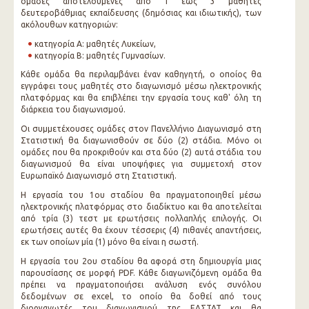
ομάδες αποτελούμενες από 1 έως 3 μαθητές
δευτεροβάθμιας εκπαίδευσης (δημόσιας και ιδιωτικής), των
ακόλουθων κατηγοριών:
κατηγορία Α: μαθητές Λυκείων,
κατηγορία Β: μαθητές Γυμνασίων.
Κάθε ομάδα θα περιλαμβάνει έναν καθηγητή, ο οποίος θα
εγγράφει τους μαθητές στο διαγωνισμό μέσω ηλεκτρονικής
πλατφόρμας και θα επιβλέπει την εργασία τους καθ' όλη τη
διάρκεια του διαγωνισμού.
Οι συμμετέχουσες ομάδες στον Πανελλήνιο Διαγωνισμό στη
Στατιστική θα διαγωνισθούν σε δύο (2) στάδια. Μόνο οι
ομάδες που θα προκριθούν και στα δύο (2) αυτά στάδια του
διαγωνισμού θα είναι υποψήφιες για συμμετοχή στον
Ευρωπαϊκό Διαγωνισμό στη Στατιστική.
Η εργασία του 1ου σταδίου θα πραγματοποιηθεί μέσω
ηλεκτρονικής πλατφόρμας στο διαδίκτυο και θα αποτελείται
από τρία (3) τεστ με ερωτήσεις πολλαπλής επιλογής. Οι
ερωτήσεις αυτές θα έχουν τέσσερις (4) πιθανές απαντήσεις,
εκ των οποίων μία (1) μόνο θα είναι η σωστή.
Η εργασία του 2ου σταδίου θα αφορά στη δημιουργία μιας
παρουσίασης σε μορφή PDF. Κάθε διαγωνιζόμενη ομάδα θα
πρέπει να πραγματοποιήσει ανάλυση ενός συνόλου
δεδομένων σε excel, το οποίο θα δοθεί από τους
διοργανωτές του διαγωνισμού της ΕΛΣΤΑΤ και θα