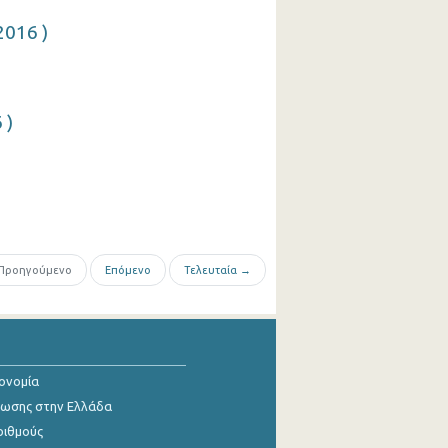
2016 )
 )
Προηγούμενο
Επόμενο
Τελευταία →
κονομία
ίωσης στην Ελλάδα
ριθμούς