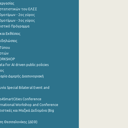
εργασίας
στατιστικών του ΕΛΣΣ
μοτίμων - 2ος γύρος
μοτίμων - 3ος γύρος
τιστικό Πρόγραμμα
αι Εκθέσεις
Εκδηλώσεις
 Τύπου
ηστών
WORKSHOP
a for AI driven public policies
ρος
αρία-Διμερής Διασυνοριακή
νία Special Bilateral Event and
cs4SmartCities Conference
ernational Workshop and Conference
ιστικές και Μαζικά Δεδομένα (Big
ση Θεσσαλονίκης (ΔΕΘ)