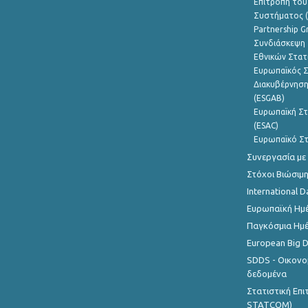
Επιτροπή του
Συστήματος (
Partnership G
Συνδιάσκεψη 
Εθνικών Στατ
Ευρωπαϊκός Σ
Διακυβέρνηση
(ESGAB)
Ευρωπαϊκή Στ
(ESAC)
Ευρωπαϊκό Στ
Συνεργασία με
Στόχοι Βιώσιμ
International D
Ευρωπαϊκή Ημέ
Παγκόσμια Ημέ
European Big 
SDDS - Οικονο
δεδομένα
Στατιστική Επ
STATCOM)