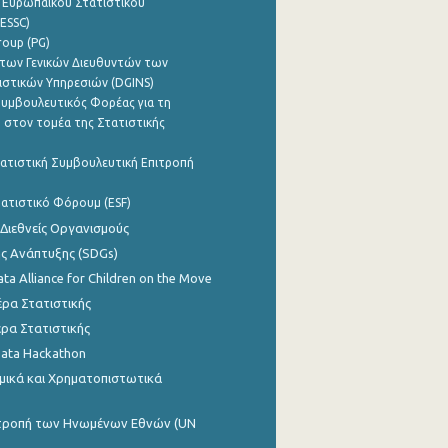
 Ευρωπαϊκού Στατιστικού
ESSC)
roup (PG)
των Γενικών Διευθυντών των
ιστικών Υπηρεσιών (DGINS)
υμβουλευτικός Φορέας για τη
 στον τομέα της Στατιστικής
ατιστική Συμβουλευτική Επιτροπή
ατιστικό Φόρουμ (ESF)
 Διεθνείς Οργανισμούς
ης Ανάπτυξης (SDGs)
ata Alliance for Children on the Move
ρα Στατιστικής
ρα Στατιστικής
Data Hackathon
μικά και Χρηματοπιστωτικά
ιτροπή των Ηνωμένων Εθνών (UN