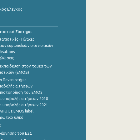
κός Έλεγχος
τιστικό Σύστημα
ατιστικές - Πίνακες
των ευρωπαΪκών στατιστικών
lisations
ηλώσεις
εκπαίδευση στον τομέα των
ιστικών (EMOS)
α Πανεπιστήμια
ποβολής αιτήσεων
η πιστοποίηση του EMOS
α υποβολής αιτήσεων 2018
α υποβολής αιτήσεων 2021
ΑΠΘ με EMOS label
ρωτικό υλικό
0
βέρνησης του ΕΣΣ