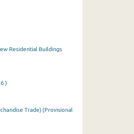
New Residential Buildings
6 )
handise Trade) (Provisional