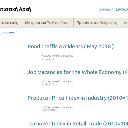
ατιστική Αρχή
Εγγραφή
Σύνδεσ
τατιστικές
Μητρώα και Ταξινομήσεις
Προϊόντα και Υπηρεσίες
e
/
pr-list-en
Road Traffic Accidents ( May 2018 )
Ημερομηνία δημιουργίας
31/7/2018
Job Vacancies for the Whole Economy (4
Ημερομηνία δημιουργίας
21/3/2018
Producer Price Index in Industry (2010=
Ημερομηνία δημιουργίας
30/12/2016
Turnover Index in Retail Trade (2010=100