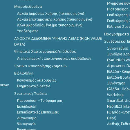
Μνημόνια συν
Μικροδεδομένα
Πιστοποίηση 
Αρχεία Δημόσιας Χρήσης (τυποποιημένα)
Επιθεώρηση Ο
Αρχεία Επιστημονικής Χρήσης (τυποποιημένα)
Επιθεώρηση Ο
Άλλα μικροδεδομένα (μη τυποποιημένα)
Ελληνικό Στα
Υποδείγματα
Προγράμματα κ
ANOIXTA ΔΕΔΟΜΕΝΑ ΥΨΗΛΗΣ ΑΞΙΑΣ (HIGH VALUE
Συνέδρια και 
DATA)
Συνεντεύξεις
Ψηφιακά Χαρτογραφικά Υπόβαθρα
Συνέδρια Χρ
Αίτημα παροχής χαρτογραφικών υποβάθρων
ESAC-NUCs 
Έρευνα ικανοποίησης χρηστών
AI powered Dat
Ελλάδα - Κύπ
Βιβλιοθήκη
Ελλάδα-Βουλγ
Κανονισμός λειτουργίας
Συνάντηση
ήσεων
Ενημερωτικά Δελτία
Ελλάδα - Πολω
Στατιστική Παιδεία
Workshop
Παρουσίαση - Το όραμά μας
SmartStatisti
Εκπαίδευση
Net-SILC3 Int
Εκπαιδευτικές Επισκέψεις
Ημερίδα «Στατ
Διαγωνισμοί
Data)
Ψυχαγωγία
Διεθνής Έκθε
Ενημέρωση