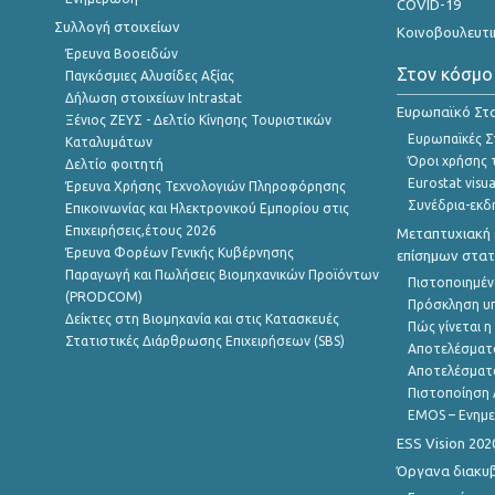
COVID-19
Συλλογή στοιχείων
Κοινοβουλευτι
Έρευνα Βοοειδών
Στον κόσμο
Παγκόσμιες Αλυσίδες Αξίας
Δήλωση στοιχείων Intrastat
Ευρωπαϊκό Στα
Ξένιος ΖΕΥΣ - Δελτίο Κίνησης Τουριστικών
Ευρωπαϊκές Στ
Καταλυμάτων
Όροι χρήσης 
Δελτίο φοιτητή
Eurostat visua
Έρευνα Χρήσης Τεχνολογιών Πληροφόρησης
Συνέδρια-εκδ
Επικοινωνίας και Ηλεκτρονικού Εμπορίου στις
Επιχειρήσεις,έτους 2026
Μεταπτυχιακή 
Έρευνα Φορέων Γενικής Κυβέρνησης
επίσημων στατ
Παραγωγή και Πωλήσεις Βιομηχανικών Προϊόντων
Πιστοποιημέν
(PRODCOM)
Πρόσκληση υ
Δείκτες στη Βιομηχανία και στις Κατασκευές
Πώς γίνεται 
Στατιστικές Διάρθρωσης Επιχειρήσεων (SBS)
Αποτελέσματ
Αποτελέσματ
Πιστοποίηση 
EMOS – Ενημε
ESS Vision 202
Όργανα διακυ