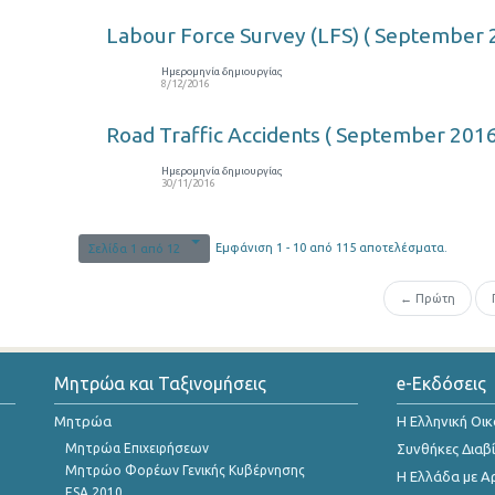
Labour Force Survey (LFS) ( September 
Ημερομηνία δημιουργίας
8/12/2016
Road Traffic Accidents ( September 2016
Ημερομηνία δημιουργίας
30/11/2016
Εμφάνιση 1 - 10 από 115 αποτελέσματα.
Σελίδα 1 από 12
← Πρώτη
Μητρώα και Ταξινομήσεις
e-Εκδόσεις
Μητρώα
Η Ελληνική Οι
Μητρώα Επιχειρήσεων
Συνθήκες Διαβ
Μητρώο Φορέων Γενικής Κυβέρνησης
Η Ελλάδα με Α
ESA 2010