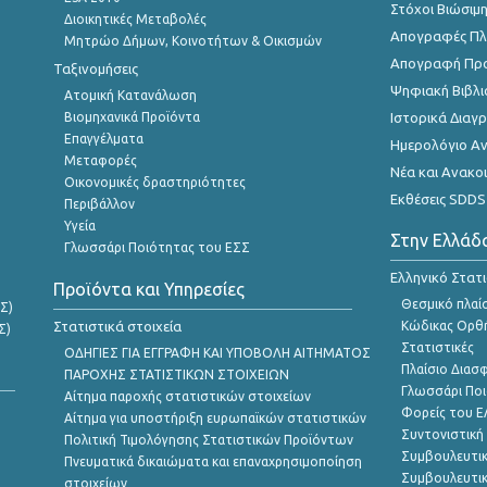
Στόχοι Βιώσιμ
Διοικητικές Μεταβολές
Απογραφές Πλη
Μητρώο Δήμων, Κοινοτήτων & Οικισμών
Απογραφή Πρ
Ταξινομήσεις
Ψηφιακή Βιβλι
Ατομική Κατανάλωση
Βιομηχανικά Προϊόντα
Ιστορικά Δια
Επαγγέλματα
Ημερολόγιο Α
Μεταφορές
Νέα και Ανακο
Οικονομικές δραστηριότητες
Εκθέσεις SDDS
Περιβάλλον
Υγεία
Στην Ελλάδ
Γλωσσάρι Ποιότητας του ΕΣΣ
Ελληνικό Στατ
Προϊόντα και Υπηρεσίες
Θεσμικό πλαί
Σ)
Στατιστικά στοιχεία
Κώδικας Ορθή
Σ)
Στατιστικές
ΟΔΗΓΙΕΣ ΓΙΑ ΕΓΓΡΑΦΗ ΚΑΙ ΥΠΟΒΟΛΗ ΑΙΤΗΜΑΤΟΣ
Πλαίσιο Διασ
ΠΑΡΟΧΗΣ ΣΤΑΤΙΣΤΙΚΩΝ ΣΤΟΙΧΕΙΩΝ
Γλωσσάρι Ποι
Αίτημα παροχής στατιστικών στοιχείων
Φορείς του 
Αίτημα για υποστήριξη ευρωπαϊκών στατιστικών
Συντονιστική
Πολιτική Τιμολόγησης Στατιστικών Προϊόντων
Συμβουλευτικ
Πνευματικά δικαιώματα και επαναχρησιμοποίηση
Συμβουλευτικ
στοιχείων