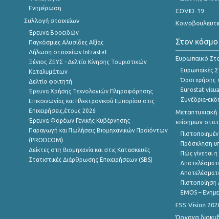
Ενημέρωση
COVID-19
Συλλογή στοιχείων
Κοινοβουλευτι
Έρευνα Βοοειδών
Στον κόσμο
Παγκόσμιες Αλυσίδες Αξίας
Δήλωση στοιχείων Intrastat
Ευρωπαϊκό Στα
Ξένιος ΖΕΥΣ - Δελτίο Κίνησης Τουριστικών
Ευρωπαϊκές Στ
Καταλυμάτων
Όροι χρήσης 
Δελτίο φοιτητή
Eurostat visua
Έρευνα Χρήσης Τεχνολογιών Πληροφόρησης
Συνέδρια-εκδ
Επικοινωνίας και Ηλεκτρονικού Εμπορίου στις
Επιχειρήσεις,έτους 2026
Μεταπτυχιακή 
Έρευνα Φορέων Γενικής Κυβέρνησης
επίσημων στατ
Παραγωγή και Πωλήσεις Βιομηχανικών Προϊόντων
Πιστοποιημέν
(PRODCOM)
Πρόσκληση υ
Δείκτες στη Βιομηχανία και στις Κατασκευές
Πώς γίνεται 
Στατιστικές Διάρθρωσης Επιχειρήσεων (SBS)
Αποτελέσματ
Αποτελέσματ
Πιστοποίηση 
EMOS – Ενημε
ESS Vision 202
Όργανα διακυ