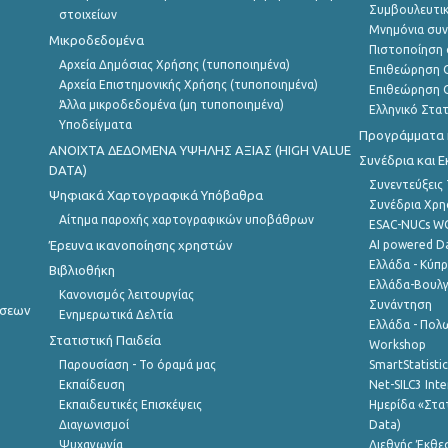
Συμβουλευτικ
στοιχείων
Μνημόνια συν
Μικροδεδομένα
Πιστοποίηση 
Αρχεία Δημόσιας Χρήσης (τυποποιημένα)
Επιθεώρηση Ο
Αρχεία Επιστημονικής Χρήσης (τυποποιημένα)
Επιθεώρηση Ο
Άλλα μικροδεδομένα (μη τυποποιημένα)
Ελληνικό Στα
Υποδείγματα
Προγράμματα κ
ANOIXTA ΔΕΔΟΜΕΝΑ ΥΨΗΛΗΣ ΑΞΙΑΣ (HIGH VALUE
Συνέδρια και 
DATA)
Συνεντεύξεις
Ψηφιακά Χαρτογραφικά Υπόβαθρα
Συνέδρια Χρ
Αίτημα παροχής χαρτογραφικών υποβάθρων
ESAC-NUCs 
Έρευνα ικανοποίησης χρηστών
AI powered Dat
Ελλάδα - Κύπ
Βιβλιοθήκη
Ελλάδα-Βουλγ
Κανονισμός λειτουργίας
Συνάντηση
ήσεων
Ενημερωτικά Δελτία
Ελλάδα - Πολω
Στατιστική Παιδεία
Workshop
Παρουσίαση - Το όραμά μας
SmartStatisti
Εκπαίδευση
Net-SILC3 Int
Εκπαιδευτικές Επισκέψεις
Ημερίδα «Στατ
Διαγωνισμοί
Data)
Ψυχαγωγία
Διεθνής Έκθε