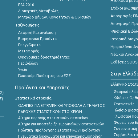
Η Ελλάδα με Α
ESA 2010
Στόχοι Βιώσιμ
Διοικητικές Μεταβολές
Απογραφές Πλη
Μητρώο Δήμων, Κοινοτήτων & Οικισμών
Απογραφή Πρ
Ταξινομήσεις
Ψηφιακή Βιβλι
Ατομική Κατανάλωση
Βιομηχανικά Προϊόντα
Ιστορικά Δια
Επαγγέλματα
Ημερολόγιο Α
Μεταφορές
Νέα και Ανακο
Οικονομικές δραστηριότητες
Εκθέσεις SDDS
Περιβάλλον
Υγεία
Στην Ελλάδ
Γλωσσάρι Ποιότητας του ΕΣΣ
Ελληνικό Στατ
Προϊόντα και Υπηρεσίες
Θεσμικό πλαί
Σ)
Στατιστικά στοιχεία
Κώδικας Ορθή
Σ)
Στατιστικές
ΟΔΗΓΙΕΣ ΓΙΑ ΕΓΓΡΑΦΗ ΚΑΙ ΥΠΟΒΟΛΗ ΑΙΤΗΜΑΤΟΣ
Πλαίσιο Διασ
ΠΑΡΟΧΗΣ ΣΤΑΤΙΣΤΙΚΩΝ ΣΤΟΙΧΕΙΩΝ
Γλωσσάρι Ποι
Αίτημα παροχής στατιστικών στοιχείων
Φορείς του 
Αίτημα για υποστήριξη ευρωπαϊκών στατιστικών
Συντονιστική
Πολιτική Τιμολόγησης Στατιστικών Προϊόντων
Συμβουλευτικ
Πνευματικά δικαιώματα και επαναχρησιμοποίηση