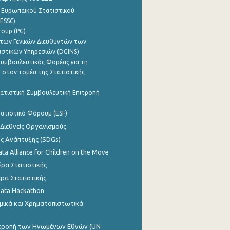
 Ευρωπαϊκού Στατιστικού
ESSC)
roup (PG)
των Γενικών Διευθυντών των
ιστικών Υπηρεσιών (DGINS)
υμβουλευτικός Φορέας για τη
 στον τομέα της Στατιστικής
ατιστική Συμβουλευτική Επιτροπή
ατιστικό Φόρουμ (ESF)
 Διεθνείς Οργανισμούς
ης Ανάπτυξης (SDGs)
ata Alliance for Children on the Move
ρα Στατιστικής
ρα Στατιστικής
Data Hackathon
μικά και Χρηματοπιστωτικά
ιτροπή των Ηνωμένων Εθνών (UN