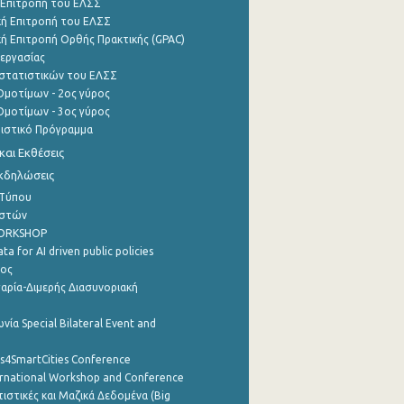
 Επιτροπή του ΕΛΣΣ
ή Επιτροπή του ΕΛΣΣ
ή Επιτροπή Ορθής Πρακτικής (GPAC)
εργασίας
στατιστικών του ΕΛΣΣ
μοτίμων - 2ος γύρος
μοτίμων - 3ος γύρος
τιστικό Πρόγραμμα
αι Εκθέσεις
Εκδηλώσεις
 Τύπου
ηστών
WORKSHOP
a for AI driven public policies
ρος
αρία-Διμερής Διασυνοριακή
νία Special Bilateral Event and
cs4SmartCities Conference
ernational Workshop and Conference
ιστικές και Μαζικά Δεδομένα (Big