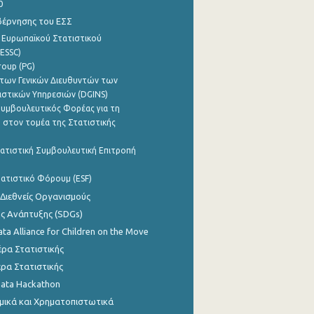
0
βέρνησης του ΕΣΣ
 Ευρωπαϊκού Στατιστικού
ESSC)
roup (PG)
των Γενικών Διευθυντών των
ιστικών Υπηρεσιών (DGINS)
υμβουλευτικός Φορέας για τη
 στον τομέα της Στατιστικής
ατιστική Συμβουλευτική Επιτροπή
ατιστικό Φόρουμ (ESF)
 Διεθνείς Οργανισμούς
ης Ανάπτυξης (SDGs)
ata Alliance for Children on the Move
ρα Στατιστικής
ρα Στατιστικής
Data Hackathon
μικά και Χρηματοπιστωτικά