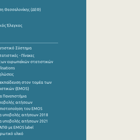
ση Θεσσαλονίκης (ΔΕΘ)
κός Έλεγχος
τιστικό Σύστημα
ατιστικές - Πίνακες
των ευρωπαΪκών στατιστικών
lisations
ηλώσεις
εκπαίδευση στον τομέα των
ιστικών (EMOS)
α Πανεπιστήμια
ποβολής αιτήσεων
η πιστοποίηση του EMOS
α υποβολής αιτήσεων 2018
α υποβολής αιτήσεων 2021
ΑΠΘ με EMOS label
ρωτικό υλικό