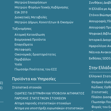
Μητρώα Επιχειρήσεων
Συνθήκες Διαβ
Μητρώο Φορέων Γενικής Κυβέρνησης
Η Ελλάδα με Α
ESA 2010
Στόχοι Βιώσιμ
Διοικητικές Μεταβολές
Απογραφές Πλη
Μητρώο Δήμων, Κοινοτήτων & Οικισμών
Απογραφή Πρ
Ταξινομήσεις
Ψηφιακή Βιβλι
Ατομική Κατανάλωση
Βιομηχανικά Προϊόντα
Ιστορικά Δια
Επαγγέλματα
Ημερολόγιο Α
Μεταφορές
Νέα και Ανακο
Οικονομικές δραστηριότητες
Εκθέσεις SDDS
Περιβάλλον
Υγεία
Στην Ελλάδ
Γλωσσάρι Ποιότητας του ΕΣΣ
Ελληνικό Στατ
Προϊόντα και Υπηρεσίες
Θεσμικό πλαί
Σ)
Στατιστικά στοιχεία
Κώδικας Ορθή
Σ)
Στατιστικές
ΟΔΗΓΙΕΣ ΓΙΑ ΕΓΓΡΑΦΗ ΚΑΙ ΥΠΟΒΟΛΗ ΑΙΤΗΜΑΤΟΣ
Πλαίσιο Διασ
ΠΑΡΟΧΗΣ ΣΤΑΤΙΣΤΙΚΩΝ ΣΤΟΙΧΕΙΩΝ
Γλωσσάρι Ποι
Αίτημα παροχής στατιστικών στοιχείων
Φορείς του 
Αίτημα για υποστήριξη ευρωπαϊκών στατιστικών