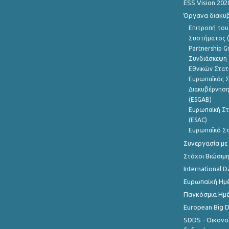
ESS Vision 202
Όργανα διακυ
Επιτροπή του
Συστήματος (
Partnership G
Συνδιάσκεψη 
Εθνικών Στατ
Ευρωπαϊκός Σ
Διακυβέρνηση
(ESGAB)
Ευρωπαϊκή Στ
(ESAC)
Ευρωπαϊκό Στ
Συνεργασία με
Στόχοι Βιώσιμ
International D
Ευρωπαϊκή Ημέ
Παγκόσμια Ημέ
European Big 
SDDS - Οικονο