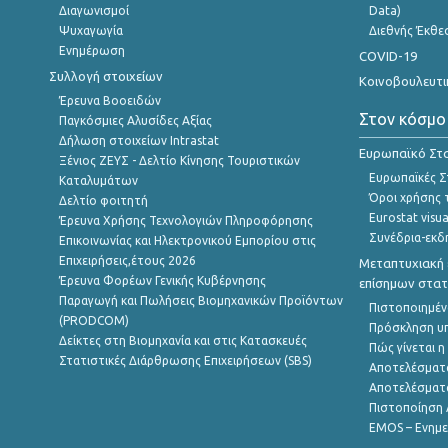
Διαγωνισμοί
Data)
Ψυχαγωγία
Διεθνής Έκθε
Ενημέρωση
COVID-19
Συλλογή στοιχείων
Κοινοβουλευτι
Έρευνα Βοοειδών
Στον κόσμο
Παγκόσμιες Αλυσίδες Αξίας
Δήλωση στοιχείων Intrastat
Ευρωπαϊκό Στα
Ξένιος ΖΕΥΣ - Δελτίο Κίνησης Τουριστικών
Ευρωπαϊκές Στ
Καταλυμάτων
Όροι χρήσης 
Δελτίο φοιτητή
Eurostat visua
Έρευνα Χρήσης Τεχνολογιών Πληροφόρησης
Συνέδρια-εκδ
Επικοινωνίας και Ηλεκτρονικού Εμπορίου στις
Επιχειρήσεις,έτους 2026
Μεταπτυχιακή 
Έρευνα Φορέων Γενικής Κυβέρνησης
επίσημων στατ
Παραγωγή και Πωλήσεις Βιομηχανικών Προϊόντων
Πιστοποιημέν
(PRODCOM)
Πρόσκληση υ
Δείκτες στη Βιομηχανία και στις Κατασκευές
Πώς γίνεται 
Στατιστικές Διάρθρωσης Επιχειρήσεων (SBS)
Αποτελέσματ
Αποτελέσματ
Πιστοποίηση 
EMOS – Ενημε