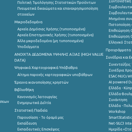
Συντονιστική
Πολιτική Τιμολόγησης Στατιστικών Προϊόντων
Συμβουλευτικ
Πνευματικά δικαιώματα και επαναχρησιμοποίηση
Συμβουλευτικ
στοιχείων
Μνημόνια συν
Μικροδεδομένα
Πιστοποίηση 
Αρχεία Δημόσιας Χρήσης (τυποποιημένα)
Επιθεώρηση Ο
Αρχεία Επιστημονικής Χρήσης (τυποποιημένα)
Επιθεώρηση Ο
Άλλα μικροδεδομένα (μη τυποποιημένα)
Ελληνικό Στα
Υποδείγματα
Προγράμματα κ
ANOIXTA ΔΕΔΟΜΕΝΑ ΥΨΗΛΗΣ ΑΞΙΑΣ (HIGH VALUE
Συνέδρια και 
DATA)
Συνεντεύξεις
Ψηφιακά Χαρτογραφικά Υπόβαθρα
Συνέδρια Χρ
Αίτημα παροχής χαρτογραφικών υποβάθρων
ESAC-NUCs 
Έρευνα ικανοποίησης χρηστών
AI powered Dat
Ελλάδα - Κύπ
Βιβλιοθήκη
Ελλάδα-Βουλγ
Κανονισμός λειτουργίας
Συνάντηση
ήσεων
Ενημερωτικά Δελτία
Ελλάδα - Πολω
Στατιστική Παιδεία
Workshop
Παρουσίαση - Το όραμά μας
SmartStatisti
Εκπαίδευση
Net-SILC3 Int
Εκπαιδευτικές Επισκέψεις
Ημερίδα «Στατ