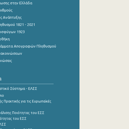
ίωσης στην Ελλάδα
ριθμούς
ης Ανάπτυξης
θυσμού 1821 - 2021
οσφύγων 1923
οθήκη
γράμματα Απογραφών Πληθυσμού
νακοινώσεων
ινώσεις
α
ιστικό Σύστημα - ΕΛΣΣ
σιο
ς Πρακτικής για τις Ευρωπαϊκές
φάλισης Ποιότητας του ΕΣΣ
ότητας του ΕΣΣ
ΕΛΣΣ