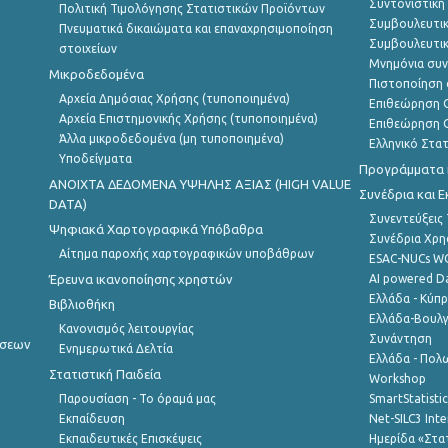
Συντονιστική
Πολιτική Τιμολόγησης Στατιστικών Προϊόντων
Συμβουλευτικ
Πνευματικά δικαιώματα και επαναχρησιμοποίηση
Συμβουλευτικ
στοιχείων
Μνημόνια συν
Μικροδεδομένα
Πιστοποίηση 
Αρχεία Δημόσιας Χρήσης (τυποποιημένα)
Επιθεώρηση Ο
Αρχεία Επιστημονικής Χρήσης (τυποποιημένα)
Επιθεώρηση Ο
Άλλα μικροδεδομένα (μη τυποποιημένα)
Ελληνικό Στα
Υποδείγματα
Προγράμματα κ
ANOIXTA ΔΕΔΟΜΕΝΑ ΥΨΗΛΗΣ ΑΞΙΑΣ (HIGH VALUE
Συνέδρια και 
DATA)
Συνεντεύξεις
Ψηφιακά Χαρτογραφικά Υπόβαθρα
Συνέδρια Χρ
Αίτημα παροχής χαρτογραφικών υποβάθρων
ESAC-NUCs 
Έρευνα ικανοποίησης χρηστών
AI powered Dat
Ελλάδα - Κύπ
Βιβλιοθήκη
Ελλάδα-Βουλγ
Κανονισμός λειτουργίας
Συνάντηση
ήσεων
Ενημερωτικά Δελτία
Ελλάδα - Πολω
Στατιστική Παιδεία
Workshop
Παρουσίαση - Το όραμά μας
SmartStatisti
Εκπαίδευση
Net-SILC3 Int
Εκπαιδευτικές Επισκέψεις
Ημερίδα «Στατ