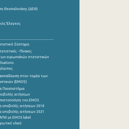
ση Θεσσαλονίκης (ΔΕΘ)
κός Έλεγχος
τιστικό Σύστημα
ατιστικές - Πίνακες
των ευρωπαΪκών στατιστικών
lisations
ηλώσεις
εκπαίδευση στον τομέα των
ιστικών (EMOS)
α Πανεπιστήμια
ποβολής αιτήσεων
η πιστοποίηση του EMOS
α υποβολής αιτήσεων 2018
α υποβολής αιτήσεων 2021
ΑΠΘ με EMOS label
ρωτικό υλικό