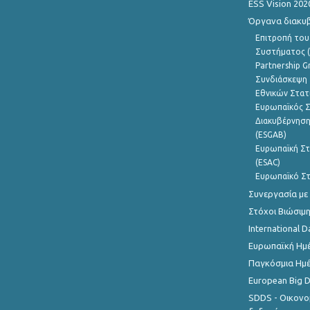
ESS Vision 202
Όργανα διακυ
Επιτροπή του
Συστήματος (
Partnership G
Συνδιάσκεψη 
Εθνικών Στατ
Ευρωπαϊκός Σ
Διακυβέρνηση
(ESGAB)
Ευρωπαϊκή Στ
(ESAC)
Ευρωπαϊκό Στ
Συνεργασία με
Στόχοι Βιώσιμ
International D
Ευρωπαϊκή Ημέ
Παγκόσμια Ημέ
European Big 
SDDS - Οικονο