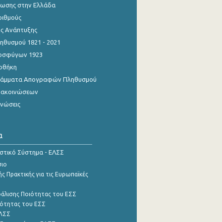
ίωσης στην Ελλάδα
ριθμούς
ης Ανάπτυξης
θυσμού 1821 - 2021
οσφύγων 1923
οθήκη
γράμματα Απογραφών Πληθυσμού
νακοινώσεων
ινώσεις
α
ιστικό Σύστημα - ΕΛΣΣ
σιο
ς Πρακτικής για τις Ευρωπαϊκές
φάλισης Ποιότητας του ΕΣΣ
ότητας του ΕΣΣ
ΕΛΣΣ