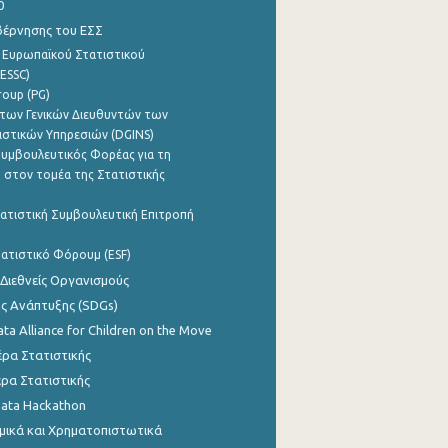
0
βέρνησης του ΕΣΣ
 Ευρωπαϊκού Στατιστικού
ESSC)
roup (PG)
των Γενικών Διευθυντών των
ιστικών Υπηρεσιών (DGINS)
υμβουλευτικός Φορέας για τη
 στον τομέα της Στατιστικής
ατιστική Συμβουλευτική Επιτροπή
ατιστικό Φόρουμ (ESF)
 Διεθνείς Οργανισμούς
ης Ανάπτυξης (SDGs)
ata Alliance for Children on the Move
ρα Στατιστικής
ρα Στατιστικής
Data Hackathon
μικά και Χρηματοπιστωτικά