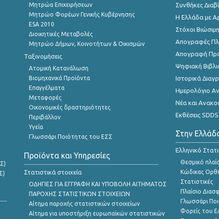
Μητρώα Επιχειρήσεων
Συνθήκες Διαβ
Μητρώο Φορέων Γενικής Κυβέρνησης
Η Ελλάδα με Α
ESA 2010
Στόχοι Βιώσιμ
Διοικητικές Μεταβολές
Απογραφές Πλη
Μητρώο Δήμων, Κοινοτήτων & Οικισμών
Απογραφή Πρ
Ταξινομήσεις
Ψηφιακή Βιβλι
Ατομική Κατανάλωση
Βιομηχανικά Προϊόντα
Ιστορικά Δια
Επαγγέλματα
Ημερολόγιο Α
Μεταφορές
Νέα και Ανακο
Οικονομικές δραστηριότητες
Εκθέσεις SDDS
Περιβάλλον
Υγεία
Στην Ελλάδ
Γλωσσάρι Ποιότητας του ΕΣΣ
Ελληνικό Στατ
Προϊόντα και Υπηρεσίες
Θεσμικό πλαί
Σ)
Στατιστικά στοιχεία
Κώδικας Ορθή
Σ)
Στατιστικές
ΟΔΗΓΙΕΣ ΓΙΑ ΕΓΓΡΑΦΗ ΚΑΙ ΥΠΟΒΟΛΗ ΑΙΤΗΜΑΤΟΣ
Πλαίσιο Διασ
ΠΑΡΟΧΗΣ ΣΤΑΤΙΣΤΙΚΩΝ ΣΤΟΙΧΕΙΩΝ
Γλωσσάρι Ποι
Αίτημα παροχής στατιστικών στοιχείων
Φορείς του 
Αίτημα για υποστήριξη ευρωπαϊκών στατιστικών