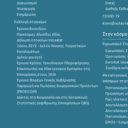
Διαγωνισμοί
Data)
Ψυχαγωγία
Διεθνής Έκθε
Ενημέρωση
COVID-19
Συλλογή στοιχείων
Κοινοβουλευτι
Έρευνα Βοοειδών
Στον κόσμο
Παγκόσμιες Αλυσίδες Αξίας
Δήλωση στοιχείων Intrastat
Ευρωπαϊκό Στα
Ξένιος ΖΕΥΣ - Δελτίο Κίνησης Τουριστικών
Ευρωπαϊκές Στ
Καταλυμάτων
Όροι χρήσης 
Δελτίο φοιτητή
Eurostat visua
Έρευνα Χρήσης Τεχνολογιών Πληροφόρησης
Συνέδρια-εκδ
Επικοινωνίας και Ηλεκτρονικού Εμπορίου στις
Επιχειρήσεις,έτους 2026
Μεταπτυχιακή 
Έρευνα Φορέων Γενικής Κυβέρνησης
επίσημων στατ
Παραγωγή και Πωλήσεις Βιομηχανικών Προϊόντων
Πιστοποιημέν
(PRODCOM)
Πρόσκληση υ
Δείκτες στη Βιομηχανία και στις Κατασκευές
Πώς γίνεται 
Στατιστικές Διάρθρωσης Επιχειρήσεων (SBS)
Αποτελέσματ
Αποτελέσματ
Πιστοποίηση 
EMOS – Ενημε