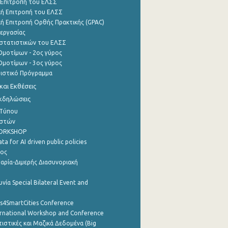
 Επιτροπή του ΕΛΣΣ
ή Επιτροπή του ΕΛΣΣ
ή Επιτροπή Ορθής Πρακτικής (GPAC)
εργασίας
στατιστικών του ΕΛΣΣ
μοτίμων - 2ος γύρος
μοτίμων - 3ος γύρος
τιστικό Πρόγραμμα
αι Εκθέσεις
Εκδηλώσεις
 Τύπου
ηστών
WORKSHOP
a for AI driven public policies
ρος
αρία-Διμερής Διασυνοριακή
νία Special Bilateral Event and
cs4SmartCities Conference
ernational Workshop and Conference
ιστικές και Μαζικά Δεδομένα (Big