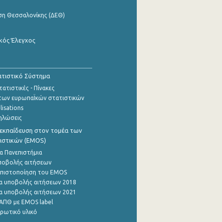
ση Θεσσαλονίκης (ΔΕΘ)
κός Έλεγχος
τιστικό Σύστημα
ατιστικές - Πίνακες
των ευρωπαΪκών στατιστικών
lisations
ηλώσεις
εκπαίδευση στον τομέα των
ιστικών (EMOS)
α Πανεπιστήμια
ποβολής αιτήσεων
η πιστοποίηση του EMOS
α υποβολής αιτήσεων 2018
α υποβολής αιτήσεων 2021
ΑΠΘ με EMOS label
ρωτικό υλικό