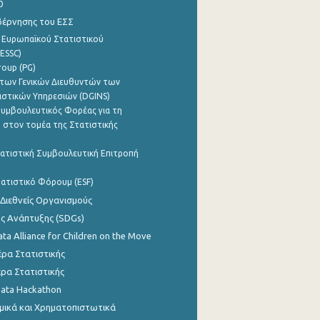
0
βέρνησης του ΕΣΣ
 Ευρωπαϊκού Στατιστικού
ESSC)
roup (PG)
των Γενικών Διευθυντών των
ιστικών Υπηρεσιών (DGINS)
υμβουλευτικός Φορέας για τη
 στον τομέα της Στατιστικής
ατιστική Συμβουλευτική Επιτροπή
ατιστικό Φόρουμ (ESF)
 Διεθνείς Οργανισμούς
ης Ανάπτυξης (SDGs)
ata Alliance for Children on the Move
ρα Στατιστικής
ρα Στατιστικής
Data Hackathon
μικά και Χρηματοπιστωτικά