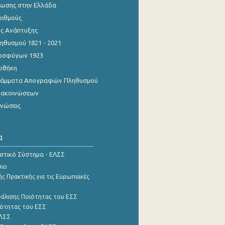
ίωσης στην Ελλάδα
ριθμούς
ης Ανάπτυξης
θυσμού 1821 - 2021
οσφύγων 1923
οθήκη
γράμματα Απογραφών Πληθυσμού
νακοινώσεων
ινώσεις
α
ιστικό Σύστημα - ΕΛΣΣ
σιο
ς Πρακτικής για τις Ευρωπαϊκές
φάλισης Ποιότητας του ΕΣΣ
ότητας του ΕΣΣ
ΕΛΣΣ