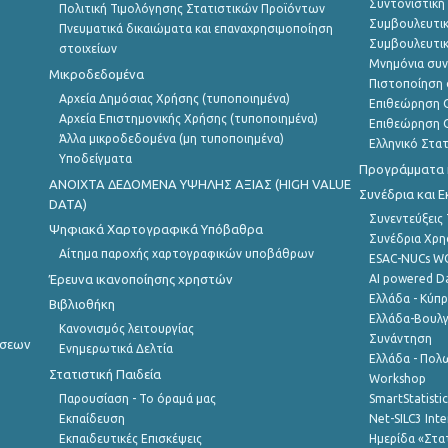
Συντονιστική
Πολιτική Τιμολόγησης Στατιστικών Προϊόντων
Συμβουλευτικ
Πνευματικά δικαιώματα και επαναχρησιμοποίηση
Συμβουλευτικ
στοιχείων
Μνημόνια συν
Μικροδεδομένα
Πιστοποίηση 
Αρχεία Δημόσιας Χρήσης (τυποποιημένα)
Επιθεώρηση Ο
Αρχεία Επιστημονικής Χρήσης (τυποποιημένα)
Επιθεώρηση Ο
Άλλα μικροδεδομένα (μη τυποποιημένα)
Ελληνικό Στα
Υποδείγματα
Προγράμματα κ
ANOIXTA ΔΕΔΟΜΕΝΑ ΥΨΗΛΗΣ ΑΞΙΑΣ (HIGH VALUE
Συνέδρια και 
DATA)
Συνεντεύξεις
Ψηφιακά Χαρτογραφικά Υπόβαθρα
Συνέδρια Χρ
Αίτημα παροχής χαρτογραφικών υποβάθρων
ESAC-NUCs 
Έρευνα ικανοποίησης χρηστών
AI powered Dat
Ελλάδα - Κύπ
Βιβλιοθήκη
Ελλάδα-Βουλγ
Κανονισμός λειτουργίας
Συνάντηση
ήσεων
Ενημερωτικά Δελτία
Ελλάδα - Πολω
Στατιστική Παιδεία
Workshop
Παρουσίαση - Το όραμά μας
SmartStatisti
Εκπαίδευση
Net-SILC3 Int
Εκπαιδευτικές Επισκέψεις
Ημερίδα «Στατ