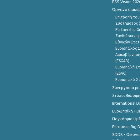
ESS Vision 202
Όργανα διακυ
Επιτροπή του
Συστήματος (
Partnership G
Συνδιάσκεψη 
Εθνικών Στατ
Ευρωπαϊκός Σ
Διακυβέρνηση
(ESGAB)
Ευρωπαϊκή Στ
(ESAC)
Ευρωπαϊκό Στ
Συνεργασία με
Στόχοι Βιώσιμ
International D
Ευρωπαϊκή Ημέ
Παγκόσμια Ημέ
European Big 
SDDS - Οικονο