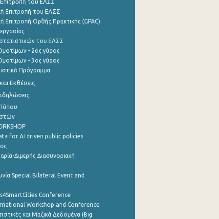
 Επιτροπή του ΕΛΣΣ
ή Επιτροπή του ΕΛΣΣ
ή Επιτροπή Ορθής Πρακτικής (GPAC)
εργασίας
στατιστικών του ΕΛΣΣ
μοτίμων - 2ος γύρος
μοτίμων - 3ος γύρος
τιστικό Πρόγραμμα
αι Εκθέσεις
Εκδηλώσεις
 Τύπου
ηστών
WORKSHOP
a for AI driven public policies
ρος
αρία-Διμερής Διασυνοριακή
νία Special Bilateral Event and
cs4SmartCities Conference
ernational Workshop and Conference
ιστικές και Μαζικά Δεδομένα (Big