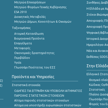
Μητρώα Επιχειρήσεων
Συνθήκες Διαβ
Μητρώο Φορέων Γενικής Κυβέρνησης
Η Ελλάδα με Α
ESA 2010
Στόχοι Βιώσιμ
Διοικητικές Μεταβολές
Απογραφές Πλη
Μητρώο Δήμων, Κοινοτήτων & Οικισμών
Απογραφή Πρ
Ταξινομήσεις
Ψηφιακή Βιβλι
Ατομική Κατανάλωση
Βιομηχανικά Προϊόντα
Ιστορικά Δια
Επαγγέλματα
Ημερολόγιο Α
Μεταφορές
Νέα και Ανακο
Οικονομικές δραστηριότητες
Εκθέσεις SDDS
Περιβάλλον
Υγεία
Στην Ελλάδ
Γλωσσάρι Ποιότητας του ΕΣΣ
Ελληνικό Στατ
Προϊόντα και Υπηρεσίες
Θεσμικό πλαί
Σ)
Στατιστικά στοιχεία
Κώδικας Ορθή
Σ)
Στατιστικές
ΟΔΗΓΙΕΣ ΓΙΑ ΕΓΓΡΑΦΗ ΚΑΙ ΥΠΟΒΟΛΗ ΑΙΤΗΜΑΤΟΣ
Πλαίσιο Διασ
ΠΑΡΟΧΗΣ ΣΤΑΤΙΣΤΙΚΩΝ ΣΤΟΙΧΕΙΩΝ
Γλωσσάρι Ποι
Αίτημα παροχής στατιστικών στοιχείων
Φορείς του 
Αίτημα για υποστήριξη ευρωπαϊκών στατιστικών