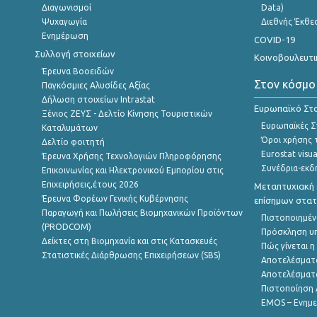
Διαγωνισμοί
Data)
Ψυχαγωγία
Διεθνής Έκθε
Ενημέρωση
COVID-19
Συλλογή στοιχείων
Κοινοβουλευτι
Έρευνα Βοοειδών
Στον κόσμο
Παγκόσμιες Αλυσίδες Αξίας
Δήλωση στοιχείων Intrastat
Ευρωπαϊκό Στα
Ξένιος ΖΕΥΣ - Δελτίο Κίνησης Τουριστικών
Ευρωπαϊκές Στ
Καταλυμάτων
Όροι χρήσης 
Δελτίο φοιτητή
Eurostat visua
Έρευνα Χρήσης Τεχνολογιών Πληροφόρησης
Συνέδρια-εκδ
Επικοινωνίας και Ηλεκτρονικού Εμπορίου στις
Επιχειρήσεις,έτους 2026
Μεταπτυχιακή 
Έρευνα Φορέων Γενικής Κυβέρνησης
επίσημων στατ
Παραγωγή και Πωλήσεις Βιομηχανικών Προϊόντων
Πιστοποιημέν
(PRODCOM)
Πρόσκληση υ
Δείκτες στη Βιομηχανία και στις Κατασκευές
Πώς γίνεται 
Στατιστικές Διάρθρωσης Επιχειρήσεων (SBS)
Αποτελέσματ
Αποτελέσματ
Πιστοποίηση 
EMOS – Ενημε