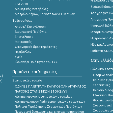
Η Ελλάδα με Α
ESA 2010
Στόχοι Βιώσιμ
Διοικητικές Μεταβολές
Απογραφές Πλη
Μητρώο Δήμων, Κοινοτήτων & Οικισμών
Απογραφή Πρ
Ταξινομήσεις
Ψηφιακή Βιβλι
Ατομική Κατανάλωση
Βιομηχανικά Προϊόντα
Ιστορικά Δια
Επαγγέλματα
Ημερολόγιο Α
Μεταφορές
Νέα και Ανακο
Οικονομικές δραστηριότητες
Εκθέσεις SDDS
Περιβάλλον
Υγεία
Στην Ελλάδ
Γλωσσάρι Ποιότητας του ΕΣΣ
Ελληνικό Στατ
Προϊόντα και Υπηρεσίες
Θεσμικό πλαί
Σ)
Στατιστικά στοιχεία
Κώδικας Ορθή
Σ)
Στατιστικές
ΟΔΗΓΙΕΣ ΓΙΑ ΕΓΓΡΑΦΗ ΚΑΙ ΥΠΟΒΟΛΗ ΑΙΤΗΜΑΤΟΣ
Πλαίσιο Διασ
ΠΑΡΟΧΗΣ ΣΤΑΤΙΣΤΙΚΩΝ ΣΤΟΙΧΕΙΩΝ
Γλωσσάρι Ποι
Αίτημα παροχής στατιστικών στοιχείων
Φορείς του 
Αίτημα για υποστήριξη ευρωπαϊκών στατιστικών
Συντονιστική
Πολιτική Τιμολόγησης Στατιστικών Προϊόντων
Συμβουλευτικ
Πνευματικά δικαιώματα και επαναχρησιμοποίηση