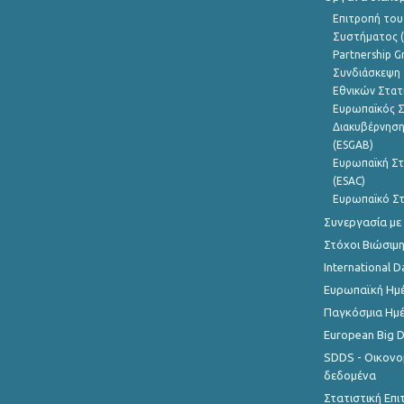
Επιτροπή του
Συστήματος (
Partnership G
Συνδιάσκεψη 
Εθνικών Στατ
Ευρωπαϊκός Σ
Διακυβέρνηση
(ESGAB)
Ευρωπαϊκή Στ
(ESAC)
Ευρωπαϊκό Στ
Συνεργασία με
Στόχοι Βιώσιμ
International D
Ευρωπαϊκή Ημέ
Παγκόσμια Ημέ
European Big 
SDDS - Οικονο
δεδομένα
Στατιστική Επ