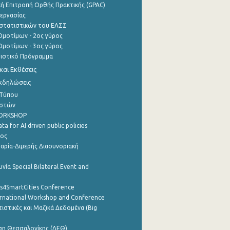
ή Επιτροπή Ορθής Πρακτικής (GPAC)
εργασίας
στατιστικών του ΕΛΣΣ
μοτίμων - 2ος γύρος
μοτίμων - 3ος γύρος
τιστικό Πρόγραμμα
αι Εκθέσεις
Εκδηλώσεις
 Τύπου
ηστών
WORKSHOP
a for AI driven public policies
ρος
αρία-Διμερής Διασυνοριακή
νία Special Bilateral Event and
cs4SmartCities Conference
ernational Workshop and Conference
ιστικές και Μαζικά Δεδομένα (Big
ση Θεσσαλονίκης (ΔΕΘ)