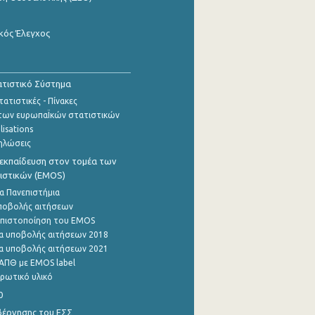
κός Έλεγχος
τιστικό Σύστημα
ατιστικές - Πίνακες
των ευρωπαΪκών στατιστικών
lisations
ηλώσεις
εκπαίδευση στον τομέα των
ιστικών (EMOS)
α Πανεπιστήμια
ποβολής αιτήσεων
η πιστοποίηση του EMOS
α υποβολής αιτήσεων 2018
α υποβολής αιτήσεων 2021
ΑΠΘ με EMOS label
ρωτικό υλικό
0
βέρνησης του ΕΣΣ