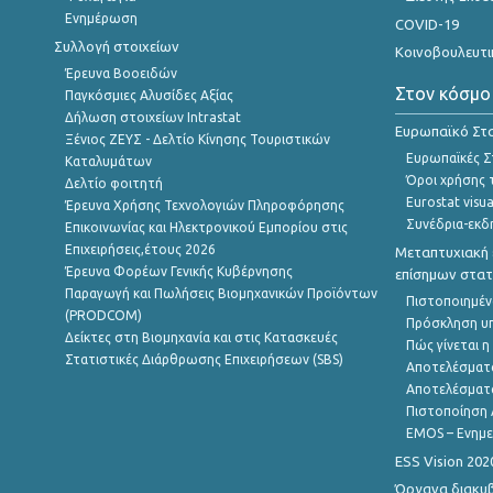
Ενημέρωση
COVID-19
Συλλογή στοιχείων
Κοινοβουλευτι
Έρευνα Βοοειδών
Στον κόσμο
Παγκόσμιες Αλυσίδες Αξίας
Δήλωση στοιχείων Intrastat
Ευρωπαϊκό Στα
Ξένιος ΖΕΥΣ - Δελτίο Κίνησης Τουριστικών
Ευρωπαϊκές Στ
Καταλυμάτων
Όροι χρήσης 
Δελτίο φοιτητή
Eurostat visua
Έρευνα Χρήσης Τεχνολογιών Πληροφόρησης
Συνέδρια-εκδ
Επικοινωνίας και Ηλεκτρονικού Εμπορίου στις
Επιχειρήσεις,έτους 2026
Μεταπτυχιακή 
Έρευνα Φορέων Γενικής Κυβέρνησης
επίσημων στατ
Παραγωγή και Πωλήσεις Βιομηχανικών Προϊόντων
Πιστοποιημέν
(PRODCOM)
Πρόσκληση υ
Δείκτες στη Βιομηχανία και στις Κατασκευές
Πώς γίνεται 
Στατιστικές Διάρθρωσης Επιχειρήσεων (SBS)
Αποτελέσματ
Αποτελέσματ
Πιστοποίηση 
EMOS – Ενημε
ESS Vision 202
Όργανα διακυ