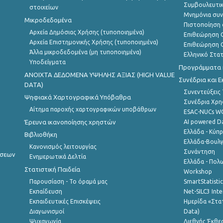
Συμβουλευτικ
στοιχείων
Μνημόνια συν
Μικροδεδομένα
Πιστοποίηση 
Αρχεία Δημόσιας Χρήσης (τυποποιημένα)
Επιθεώρηση Ο
Αρχεία Επιστημονικής Χρήσης (τυποποιημένα)
Επιθεώρηση Ο
Άλλα μικροδεδομένα (μη τυποποιημένα)
Ελληνικό Στα
Υποδείγματα
Προγράμματα κ
ANOIXTA ΔΕΔΟΜΕΝΑ ΥΨΗΛΗΣ ΑΞΙΑΣ (HIGH VALUE
Συνέδρια και 
DATA)
Συνεντεύξεις
Ψηφιακά Χαρτογραφικά Υπόβαθρα
Συνέδρια Χρ
Αίτημα παροχής χαρτογραφικών υποβάθρων
ESAC-NUCs 
Έρευνα ικανοποίησης χρηστών
AI powered Dat
Ελλάδα - Κύπ
Βιβλιοθήκη
Ελλάδα-Βουλγ
Κανονισμός λειτουργίας
Συνάντηση
ήσεων
Ενημερωτικά Δελτία
Ελλάδα - Πολω
Στατιστική Παιδεία
Workshop
Παρουσίαση - Το όραμά μας
SmartStatisti
Εκπαίδευση
Net-SILC3 Int
Εκπαιδευτικές Επισκέψεις
Ημερίδα «Στατ
Διαγωνισμοί
Data)
Ψυχαγωγία
Διεθνής Έκθε