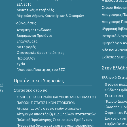
Η Ελλάδα με Α
ESA 2010
Στόχοι Βιώσιμ
Διοικητικές Μεταβολές
Απογραφές Πλη
Μητρώο Δήμων, Κοινοτήτων & Οικισμών
Απογραφή Πρ
Ταξινομήσεις
Ψηφιακή Βιβλι
Ατομική Κατανάλωση
Βιομηχανικά Προϊόντα
Ιστορικά Δια
Επαγγέλματα
Ημερολόγιο Α
Μεταφορές
Νέα και Ανακο
Οικονομικές δραστηριότητες
Εκθέσεις SDDS
Περιβάλλον
Υγεία
Στην Ελλάδ
Γλωσσάρι Ποιότητας του ΕΣΣ
Ελληνικό Στατ
Προϊόντα και Υπηρεσίες
Θεσμικό πλαί
Σ)
Στατιστικά στοιχεία
Κώδικας Ορθή
Σ)
Στατιστικές
ΟΔΗΓΙΕΣ ΓΙΑ ΕΓΓΡΑΦΗ ΚΑΙ ΥΠΟΒΟΛΗ ΑΙΤΗΜΑΤΟΣ
Πλαίσιο Διασ
ΠΑΡΟΧΗΣ ΣΤΑΤΙΣΤΙΚΩΝ ΣΤΟΙΧΕΙΩΝ
Γλωσσάρι Ποι
Αίτημα παροχής στατιστικών στοιχείων
Φορείς του 
Αίτημα για υποστήριξη ευρωπαϊκών στατιστικών
Συντονιστική
Πολιτική Τιμολόγησης Στατιστικών Προϊόντων
Συμβουλευτικ
Πνευματικά δικαιώματα και επαναχρησιμοποίηση