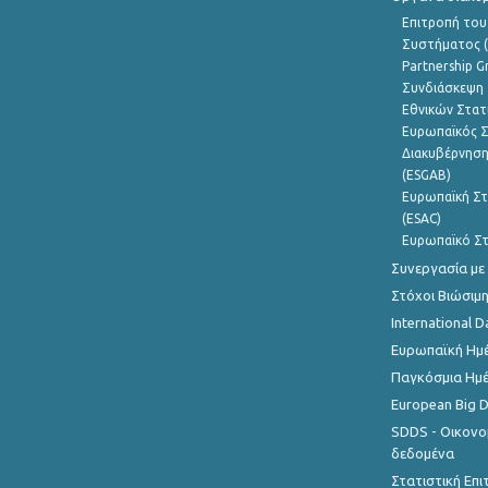
Επιτροπή του
Συστήματος (
Partnership G
Συνδιάσκεψη 
Εθνικών Στατ
Ευρωπαϊκός Σ
Διακυβέρνηση
(ESGAB)
Ευρωπαϊκή Στ
(ESAC)
Ευρωπαϊκό Στ
Συνεργασία με
Στόχοι Βιώσιμ
International D
Ευρωπαϊκή Ημέ
Παγκόσμια Ημέ
European Big 
SDDS - Οικονο
δεδομένα
Στατιστική Επ