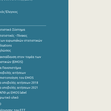
κός Έλεγχος
τιστικό Σύστημα
ατιστικές - Πίνακες
των ευρωπαΪκών στατιστικών
lisations
ηλώσεις
εκπαίδευση στον τομέα των
ιστικών (EMOS)
α Πανεπιστήμια
ποβολής αιτήσεων
η πιστοποίηση του EMOS
α υποβολής αιτήσεων 2018
α υποβολής αιτήσεων 2021
ΑΠΘ με EMOS label
ρωτικό υλικό
0
βέρνησης του ΕΣΣ