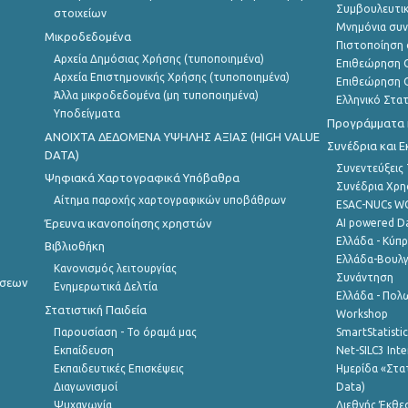
Συμβουλευτικ
στοιχείων
Μνημόνια συν
Μικροδεδομένα
Πιστοποίηση 
Αρχεία Δημόσιας Χρήσης (τυποποιημένα)
Επιθεώρηση Ο
Αρχεία Επιστημονικής Χρήσης (τυποποιημένα)
Επιθεώρηση Ο
Άλλα μικροδεδομένα (μη τυποποιημένα)
Ελληνικό Στα
Υποδείγματα
Προγράμματα κ
ANOIXTA ΔΕΔΟΜΕΝΑ ΥΨΗΛΗΣ ΑΞΙΑΣ (HIGH VALUE
Συνέδρια και 
DATA)
Συνεντεύξεις
Ψηφιακά Χαρτογραφικά Υπόβαθρα
Συνέδρια Χρ
Αίτημα παροχής χαρτογραφικών υποβάθρων
ESAC-NUCs 
Έρευνα ικανοποίησης χρηστών
AI powered Dat
Ελλάδα - Κύπ
Βιβλιοθήκη
Ελλάδα-Βουλγ
Κανονισμός λειτουργίας
Συνάντηση
ήσεων
Ενημερωτικά Δελτία
Ελλάδα - Πολω
Στατιστική Παιδεία
Workshop
Παρουσίαση - Το όραμά μας
SmartStatisti
Εκπαίδευση
Net-SILC3 Int
Εκπαιδευτικές Επισκέψεις
Ημερίδα «Στατ
Διαγωνισμοί
Data)
Ψυχαγωγία
Διεθνής Έκθε