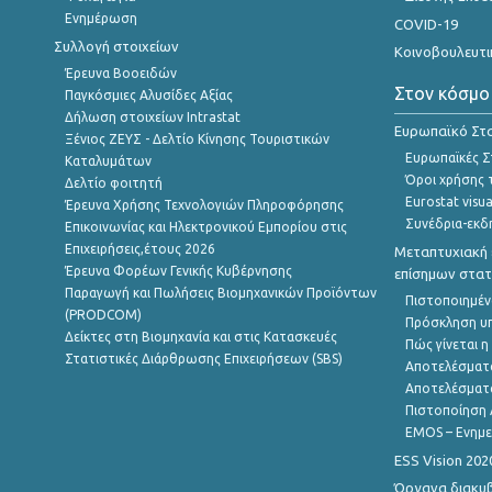
Ενημέρωση
COVID-19
Συλλογή στοιχείων
Κοινοβουλευτι
Έρευνα Βοοειδών
Στον κόσμο
Παγκόσμιες Αλυσίδες Αξίας
Δήλωση στοιχείων Intrastat
Ευρωπαϊκό Στα
Ξένιος ΖΕΥΣ - Δελτίο Κίνησης Τουριστικών
Ευρωπαϊκές Στ
Καταλυμάτων
Όροι χρήσης 
Δελτίο φοιτητή
Eurostat visua
Έρευνα Χρήσης Τεχνολογιών Πληροφόρησης
Συνέδρια-εκδ
Επικοινωνίας και Ηλεκτρονικού Εμπορίου στις
Επιχειρήσεις,έτους 2026
Μεταπτυχιακή 
Έρευνα Φορέων Γενικής Κυβέρνησης
επίσημων στατ
Παραγωγή και Πωλήσεις Βιομηχανικών Προϊόντων
Πιστοποιημέν
(PRODCOM)
Πρόσκληση υ
Δείκτες στη Βιομηχανία και στις Κατασκευές
Πώς γίνεται 
Στατιστικές Διάρθρωσης Επιχειρήσεων (SBS)
Αποτελέσματ
Αποτελέσματ
Πιστοποίηση 
EMOS – Ενημε
ESS Vision 202
Όργανα διακυ