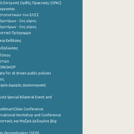
ή Επιτροπή Ορθής Πρακτικής (GPAC)
εργασίας
στατιστικών του ΕΛΣΣ
μοτίμων - 2ος γύρος
μοτίμων - 3ος γύρος
τιστικό Πρόγραμμα
αι Εκθέσεις
Εκδηλώσεις
 Τύπου
ηστών
WORKSHOP
a for AI driven public policies
ρος
αρία-Διμερής Διασυνοριακή
νία Special Bilateral Event and
cs4SmartCities Conference
ernational Workshop and Conference
ιστικές και Μαζικά Δεδομένα (Big
ση Θεσσαλονίκης (ΔΕΘ)