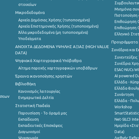
Συμβουλευτικ
στοιχείων
Μνημόνια συν
Μικροδεδομένα
Πιστοποίηση 
Αρχεία Δημόσιας Χρήσης (τυποποιημένα)
Επιθεώρηση Ο
Αρχεία Επιστημονικής Χρήσης (τυποποιημένα)
Επιθεώρηση Ο
Άλλα μικροδεδομένα (μη τυποποιημένα)
Ελληνικό Στα
Υποδείγματα
Προγράμματα κ
ANOIXTA ΔΕΔΟΜΕΝΑ ΥΨΗΛΗΣ ΑΞΙΑΣ (HIGH VALUE
Συνέδρια και 
DATA)
Συνεντεύξεις
Ψηφιακά Χαρτογραφικά Υπόβαθρα
Συνέδρια Χρ
Αίτημα παροχής χαρτογραφικών υποβάθρων
ESAC-NUCs 
Έρευνα ικανοποίησης χρηστών
AI powered Dat
Ελλάδα - Κύπ
Βιβλιοθήκη
Ελλάδα-Βουλγ
Κανονισμός λειτουργίας
Συνάντηση
ήσεων
Ενημερωτικά Δελτία
Ελλάδα - Πολω
Στατιστική Παιδεία
Workshop
Παρουσίαση - Το όραμά μας
SmartStatisti
Εκπαίδευση
Net-SILC3 Int
Εκπαιδευτικές Επισκέψεις
Ημερίδα «Στατ
Διαγωνισμοί
Data)
Ψυχαγωγία
Διεθνής Έκθε