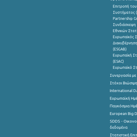
Επιτροπή του
Συστήματος (
Partnership G
Συνδιάσκεψη 
Εθνικών Στατ
Ευρωπαϊκός Σ
Διακυβέρνηση
(ESGAB)
Ευρωπαϊκή Στ
(ESAC)
Ευρωπαϊκό Στ
Συνεργασία με
Στόχοι Βιώσιμ
International D
Ευρωπαϊκή Ημέ
Παγκόσμια Ημέ
European Big 
SDDS - Οικονο
δεδομένα
Στατιστική Επ