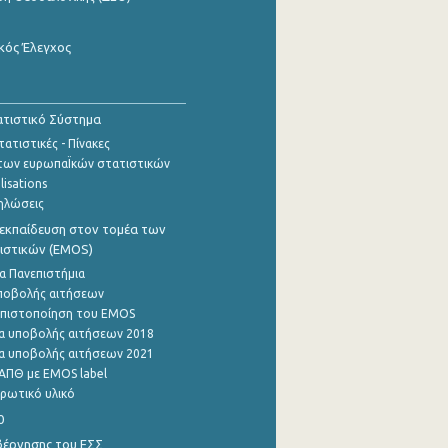
κός Έλεγχος
τιστικό Σύστημα
ατιστικές - Πίνακες
των ευρωπαΪκών στατιστικών
lisations
ηλώσεις
εκπαίδευση στον τομέα των
ιστικών (EMOS)
α Πανεπιστήμια
ποβολής αιτήσεων
η πιστοποίηση του EMOS
α υποβολής αιτήσεων 2018
α υποβολής αιτήσεων 2021
ΑΠΘ με EMOS label
ρωτικό υλικό
0
βέρνησης του ΕΣΣ