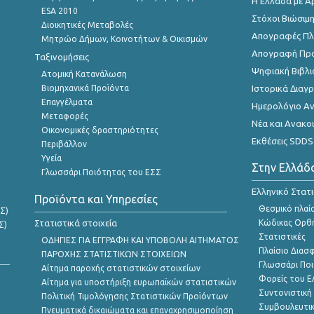
Η Ελλάδα με Α
ESA 2010
Στόχοι Βιώσιμ
Διοικητικές Μεταβολές
Απογραφές Πλη
Μητρώο Δήμων, Κοινοτήτων & Οικισμών
Απογραφή Πρ
Ταξινομήσεις
Ψηφιακή Βιβλι
Ατομική Κατανάλωση
Βιομηχανικά Προϊόντα
Ιστορικά Δια
Επαγγέλματα
Ημερολόγιο Α
Μεταφορές
Νέα και Ανακο
Οικονομικές δραστηριότητες
Εκθέσεις SDDS
Περιβάλλον
Υγεία
Στην Ελλάδ
Γλωσσάρι Ποιότητας του ΕΣΣ
Ελληνικό Στατ
Προϊόντα και Υπηρεσίες
Θεσμικό πλαί
Σ)
Στατιστικά στοιχεία
Κώδικας Ορθή
Σ)
Στατιστικές
ΟΔΗΓΙΕΣ ΓΙΑ ΕΓΓΡΑΦΗ ΚΑΙ ΥΠΟΒΟΛΗ ΑΙΤΗΜΑΤΟΣ
Πλαίσιο Διασ
ΠΑΡΟΧΗΣ ΣΤΑΤΙΣΤΙΚΩΝ ΣΤΟΙΧΕΙΩΝ
Γλωσσάρι Ποι
Αίτημα παροχής στατιστικών στοιχείων
Φορείς του 
Αίτημα για υποστήριξη ευρωπαϊκών στατιστικών
Συντονιστική
Πολιτική Τιμολόγησης Στατιστικών Προϊόντων
Συμβουλευτικ
Πνευματικά δικαιώματα και επαναχρησιμοποίηση