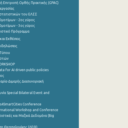
ή Επιτροπή Ορθής Πρακτικής (GPAC)
εργασίας
στατιστικών του ΕΛΣΣ
μοτίμων - 2ος γύρος
μοτίμων - 3ος γύρος
τιστικό Πρόγραμμα
αι Εκθέσεις
Εκδηλώσεις
 Τύπου
ηστών
WORKSHOP
a for AI driven public policies
ρος
αρία-Διμερής Διασυνοριακή
νία Special Bilateral Event and
cs4SmartCities Conference
ernational Workshop and Conference
ιστικές και Μαζικά Δεδομένα (Big
ση Θεσσαλονίκης (ΔΕΘ)