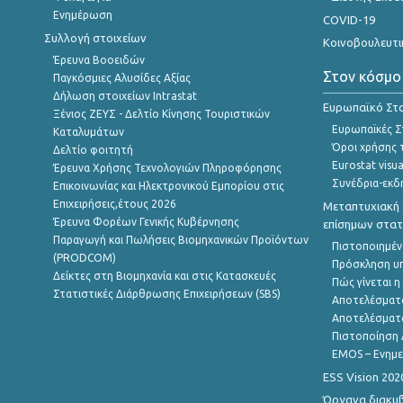
Ενημέρωση
COVID-19
Συλλογή στοιχείων
Κοινοβουλευτι
Έρευνα Βοοειδών
Στον κόσμο
Παγκόσμιες Αλυσίδες Αξίας
Δήλωση στοιχείων Intrastat
Ευρωπαϊκό Στα
Ξένιος ΖΕΥΣ - Δελτίο Κίνησης Τουριστικών
Ευρωπαϊκές Στ
Καταλυμάτων
Όροι χρήσης 
Δελτίο φοιτητή
Eurostat visua
Έρευνα Χρήσης Τεχνολογιών Πληροφόρησης
Συνέδρια-εκδ
Επικοινωνίας και Ηλεκτρονικού Εμπορίου στις
Επιχειρήσεις,έτους 2026
Μεταπτυχιακή 
Έρευνα Φορέων Γενικής Κυβέρνησης
επίσημων στατ
Παραγωγή και Πωλήσεις Βιομηχανικών Προϊόντων
Πιστοποιημέν
(PRODCOM)
Πρόσκληση υ
Δείκτες στη Βιομηχανία και στις Κατασκευές
Πώς γίνεται 
Στατιστικές Διάρθρωσης Επιχειρήσεων (SBS)
Αποτελέσματ
Αποτελέσματ
Πιστοποίηση 
EMOS – Ενημε
ESS Vision 202
Όργανα διακυ