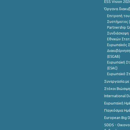
ESS Vision 202
Όργανα διακυ
Επιτροπή του
Συστήματος (
Partnership G
Συνδιάσκεψη 
Εθνικών Στατ
Ευρωπαϊκός Σ
Διακυβέρνηση
(ESGAB)
Ευρωπαϊκή Στ
(ESAC)
Ευρωπαϊκό Στ
Συνεργασία με
Στόχοι Βιώσιμ
International D
Ευρωπαϊκή Ημέ
Παγκόσμια Ημέ
European Big 
SDDS - Οικονο