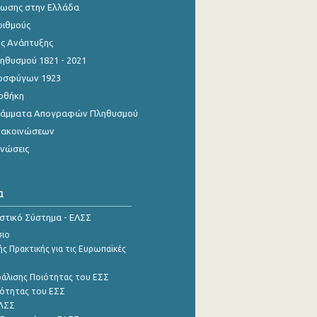
ίωσης στην Ελλάδα
ριθμούς
ης Ανάπτυξης
θυσμού 1821 - 2021
οσφύγων 1923
οθήκη
γράμματα Απογραφών Πληθυσμού
νακοινώσεων
ινώσεις
α
ιστικό Σύστημα - ΕΛΣΣ
σιο
ς Πρακτικής για τις Ευρωπαϊκές
φάλισης Ποιότητας του ΕΣΣ
ότητας του ΕΣΣ
ΕΛΣΣ