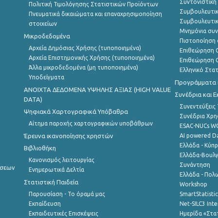
Συντονιστική
Πολιτική Τιμολόγησης Στατιστικών Προϊόντων
Συμβουλευτικ
Πνευματικά δικαιώματα και επαναχρησιμοποίηση
Συμβουλευτικ
στοιχείων
Μνημόνια συν
Μικροδεδομένα
Πιστοποίηση 
Αρχεία Δημόσιας Χρήσης (τυποποιημένα)
Επιθεώρηση Ο
Αρχεία Επιστημονικής Χρήσης (τυποποιημένα)
Επιθεώρηση Ο
Άλλα μικροδεδομένα (μη τυποποιημένα)
Ελληνικό Στα
Υποδείγματα
Προγράμματα κ
ANOIXTA ΔΕΔΟΜΕΝΑ ΥΨΗΛΗΣ ΑΞΙΑΣ (HIGH VALUE
Συνέδρια και 
DATA)
Συνεντεύξεις
Ψηφιακά Χαρτογραφικά Υπόβαθρα
Συνέδρια Χρ
Αίτημα παροχής χαρτογραφικών υποβάθρων
ESAC-NUCs 
Έρευνα ικανοποίησης χρηστών
AI powered Dat
Ελλάδα - Κύπ
Βιβλιοθήκη
Ελλάδα-Βουλγ
Κανονισμός λειτουργίας
Συνάντηση
ήσεων
Ενημερωτικά Δελτία
Ελλάδα - Πολω
Στατιστική Παιδεία
Workshop
Παρουσίαση - Το όραμά μας
SmartStatisti
Εκπαίδευση
Net-SILC3 Int
Εκπαιδευτικές Επισκέψεις
Ημερίδα «Στατ