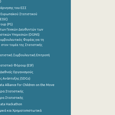
0
βέρνησης του ΕΣΣ
 Ευρωπαϊκού Στατιστικού
ESSC)
roup (PG)
των Γενικών Διευθυντών των
ιστικών Υπηρεσιών (DGINS)
υμβουλευτικός Φορέας για τη
 στον τομέα της Στατιστικής
ατιστική Συμβουλευτική Επιτροπή
ατιστικό Φόρουμ (ESF)
 Διεθνείς Οργανισμούς
ης Ανάπτυξης (SDGs)
ata Alliance for Children on the Move
ρα Στατιστικής
ρα Στατιστικής
Data Hackathon
μικά και Χρηματοπιστωτικά