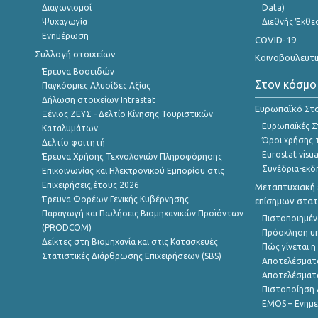
Διαγωνισμοί
Data)
Ψυχαγωγία
Διεθνής Έκθε
Ενημέρωση
COVID-19
Συλλογή στοιχείων
Κοινοβουλευτι
Έρευνα Βοοειδών
Στον κόσμο
Παγκόσμιες Αλυσίδες Αξίας
Δήλωση στοιχείων Intrastat
Ευρωπαϊκό Στα
Ξένιος ΖΕΥΣ - Δελτίο Κίνησης Τουριστικών
Ευρωπαϊκές Στ
Καταλυμάτων
Όροι χρήσης 
Δελτίο φοιτητή
Eurostat visua
Έρευνα Χρήσης Τεχνολογιών Πληροφόρησης
Συνέδρια-εκδ
Επικοινωνίας και Ηλεκτρονικού Εμπορίου στις
Επιχειρήσεις,έτους 2026
Μεταπτυχιακή 
Έρευνα Φορέων Γενικής Κυβέρνησης
επίσημων στατ
Παραγωγή και Πωλήσεις Βιομηχανικών Προϊόντων
Πιστοποιημέν
(PRODCOM)
Πρόσκληση υ
Δείκτες στη Βιομηχανία και στις Κατασκευές
Πώς γίνεται 
Στατιστικές Διάρθρωσης Επιχειρήσεων (SBS)
Αποτελέσματ
Αποτελέσματ
Πιστοποίηση 
EMOS – Ενημε