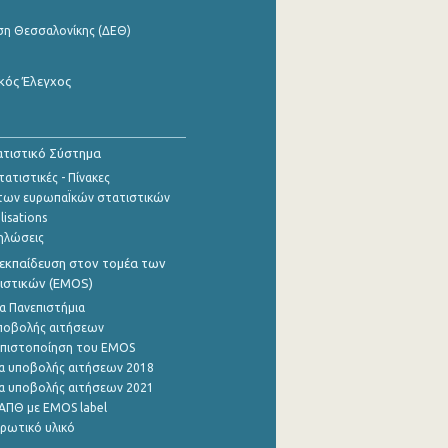
ση Θεσσαλονίκης (ΔΕΘ)
κός Έλεγχος
τιστικό Σύστημα
ατιστικές - Πίνακες
των ευρωπαΪκών στατιστικών
lisations
ηλώσεις
εκπαίδευση στον τομέα των
ιστικών (EMOS)
α Πανεπιστήμια
ποβολής αιτήσεων
η πιστοποίηση του EMOS
α υποβολής αιτήσεων 2018
α υποβολής αιτήσεων 2021
ΑΠΘ με EMOS label
ρωτικό υλικό