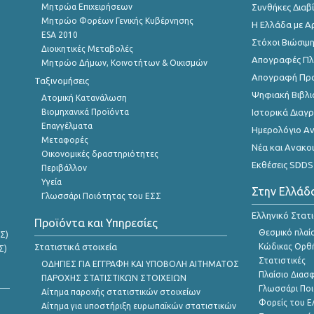
Μητρώα Επιχειρήσεων
Συνθήκες Διαβ
Μητρώο Φορέων Γενικής Κυβέρνησης
Η Ελλάδα με Α
ESA 2010
Στόχοι Βιώσιμ
Διοικητικές Μεταβολές
Απογραφές Πλη
Μητρώο Δήμων, Κοινοτήτων & Οικισμών
Απογραφή Πρ
Ταξινομήσεις
Ψηφιακή Βιβλι
Ατομική Κατανάλωση
Βιομηχανικά Προϊόντα
Ιστορικά Δια
Επαγγέλματα
Ημερολόγιο Α
Μεταφορές
Νέα και Ανακο
Οικονομικές δραστηριότητες
Εκθέσεις SDDS
Περιβάλλον
Υγεία
Στην Ελλάδ
Γλωσσάρι Ποιότητας του ΕΣΣ
Ελληνικό Στατ
Προϊόντα και Υπηρεσίες
Θεσμικό πλαί
Σ)
Στατιστικά στοιχεία
Κώδικας Ορθή
Σ)
Στατιστικές
ΟΔΗΓΙΕΣ ΓΙΑ ΕΓΓΡΑΦΗ ΚΑΙ ΥΠΟΒΟΛΗ ΑΙΤΗΜΑΤΟΣ
Πλαίσιο Διασ
ΠΑΡΟΧΗΣ ΣΤΑΤΙΣΤΙΚΩΝ ΣΤΟΙΧΕΙΩΝ
Γλωσσάρι Ποι
Αίτημα παροχής στατιστικών στοιχείων
Φορείς του 
Αίτημα για υποστήριξη ευρωπαϊκών στατιστικών