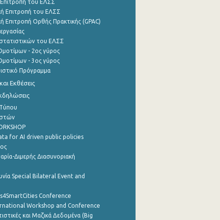
 Επιτροπή του ΕΛΣΣ
ή Επιτροπή του ΕΛΣΣ
ή Επιτροπή Ορθής Πρακτικής (GPAC)
εργασίας
στατιστικών του ΕΛΣΣ
μοτίμων - 2ος γύρος
μοτίμων - 3ος γύρος
τιστικό Πρόγραμμα
αι Εκθέσεις
Εκδηλώσεις
 Τύπου
ηστών
WORKSHOP
a for AI driven public policies
ρος
αρία-Διμερής Διασυνοριακή
νία Special Bilateral Event and
cs4SmartCities Conference
ernational Workshop and Conference
ιστικές και Μαζικά Δεδομένα (Big