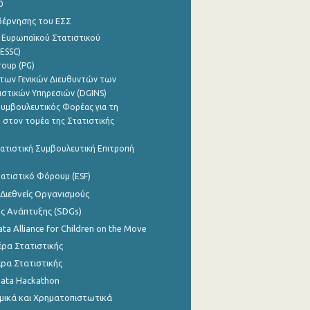
0
βέρνησης του ΕΣΣ
 Ευρωπαϊκού Στατιστικού
ESSC)
roup (PG)
των Γενικών Διευθυντών των
ιστικών Υπηρεσιών (DGINS)
υμβουλευτικός Φορέας για τη
 στον τομέα της Στατιστικής
ατιστική Συμβουλευτική Επιτροπή
ατιστικό Φόρουμ (ESF)
 Διεθνείς Οργανισμούς
ης Ανάπτυξης (SDGs)
ata Alliance for Children on the Move
ρα Στατιστικής
ρα Στατιστικής
Data Hackathon
μικά και Χρηματοπιστωτικά