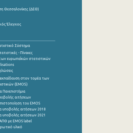
ση Θεσσαλονίκης (ΔΕΘ)
κός Έλεγχος
τιστικό Σύστημα
ατιστικές - Πίνακες
των ευρωπαΪκών στατιστικών
lisations
ηλώσεις
εκπαίδευση στον τομέα των
ιστικών (EMOS)
α Πανεπιστήμια
ποβολής αιτήσεων
η πιστοποίηση του EMOS
α υποβολής αιτήσεων 2018
α υποβολής αιτήσεων 2021
ΑΠΘ με EMOS label
ρωτικό υλικό