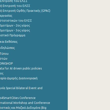
 Επιτροπή του ΕΛΣΣ
ή Επιτροπή του ΕΛΣΣ
ή Επιτροπή Ορθής Πρακτικής (GPAC)
εργασίας
στατιστικών του ΕΛΣΣ
μοτίμων - 2ος γύρος
μοτίμων - 3ος γύρος
τιστικό Πρόγραμμα
αι Εκθέσεις
Εκδηλώσεις
 Τύπου
ηστών
WORKSHOP
a for AI driven public policies
ρος
αρία-Διμερής Διασυνοριακή
νία Special Bilateral Event and
cs4SmartCities Conference
ernational Workshop and Conference
ιστικές και Μαζικά Δεδομένα (Big