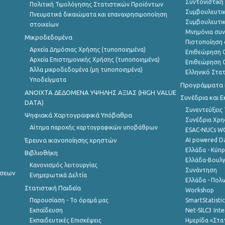
Συντονιστική
Πολιτική Τιμολόγησης Στατιστικών Προϊόντων
Συμβουλευτικ
Πνευματικά δικαιώματα και επαναχρησιμοποίηση
Συμβουλευτικ
στοιχείων
Μνημόνια συν
Μικροδεδομένα
Πιστοποίηση 
Αρχεία Δημόσιας Χρήσης (τυποποιημένα)
Επιθεώρηση Ο
Αρχεία Επιστημονικής Χρήσης (τυποποιημένα)
Επιθεώρηση Ο
Άλλα μικροδεδομένα (μη τυποποιημένα)
Ελληνικό Στα
Υποδείγματα
Προγράμματα κ
ANOIXTA ΔΕΔΟΜΕΝΑ ΥΨΗΛΗΣ ΑΞΙΑΣ (HIGH VALUE
Συνέδρια και 
DATA)
Συνεντεύξεις
Ψηφιακά Χαρτογραφικά Υπόβαθρα
Συνέδρια Χρ
Αίτημα παροχής χαρτογραφικών υποβάθρων
ESAC-NUCs 
Έρευνα ικανοποίησης χρηστών
AI powered Dat
Ελλάδα - Κύπ
Βιβλιοθήκη
Ελλάδα-Βουλγ
Κανονισμός λειτουργίας
Συνάντηση
ήσεων
Ενημερωτικά Δελτία
Ελλάδα - Πολω
Στατιστική Παιδεία
Workshop
Παρουσίαση - Το όραμά μας
SmartStatisti
Εκπαίδευση
Net-SILC3 Int
Εκπαιδευτικές Επισκέψεις
Ημερίδα «Στατ