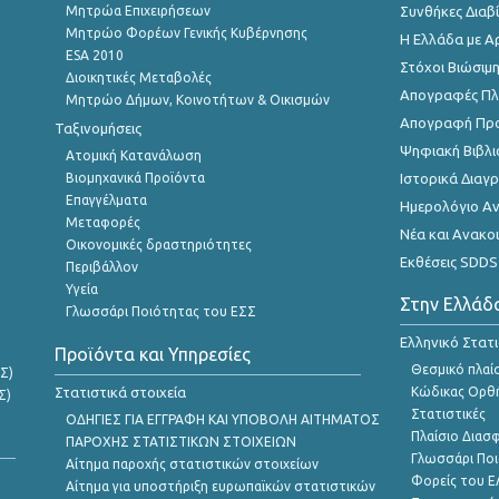
Μητρώα Επιχειρήσεων
Συνθήκες Διαβ
Μητρώο Φορέων Γενικής Κυβέρνησης
Η Ελλάδα με Α
ESA 2010
Στόχοι Βιώσιμ
Διοικητικές Μεταβολές
Απογραφές Πλη
Μητρώο Δήμων, Κοινοτήτων & Οικισμών
Απογραφή Πρ
Ταξινομήσεις
Ψηφιακή Βιβλι
Ατομική Κατανάλωση
Βιομηχανικά Προϊόντα
Ιστορικά Δια
Επαγγέλματα
Ημερολόγιο Α
Μεταφορές
Νέα και Ανακο
Οικονομικές δραστηριότητες
Εκθέσεις SDDS
Περιβάλλον
Υγεία
Στην Ελλάδ
Γλωσσάρι Ποιότητας του ΕΣΣ
Ελληνικό Στατ
Προϊόντα και Υπηρεσίες
Θεσμικό πλαί
Σ)
Στατιστικά στοιχεία
Κώδικας Ορθή
Σ)
Στατιστικές
ΟΔΗΓΙΕΣ ΓΙΑ ΕΓΓΡΑΦΗ ΚΑΙ ΥΠΟΒΟΛΗ ΑΙΤΗΜΑΤΟΣ
Πλαίσιο Διασ
ΠΑΡΟΧΗΣ ΣΤΑΤΙΣΤΙΚΩΝ ΣΤΟΙΧΕΙΩΝ
Γλωσσάρι Ποι
Αίτημα παροχής στατιστικών στοιχείων
Φορείς του 
Αίτημα για υποστήριξη ευρωπαϊκών στατιστικών