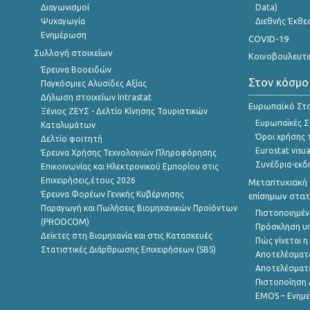
Διαγωνισμοί
Data)
Ψυχαγωγία
Διεθνής Έκθε
Ενημέρωση
COVID-19
Συλλογή στοιχείων
Κοινοβουλευτι
Έρευνα Βοοειδών
Στον κόσμο
Παγκόσμιες Αλυσίδες Αξίας
Δήλωση στοιχείων Intrastat
Ευρωπαϊκό Στα
Ξένιος ΖΕΥΣ - Δελτίο Κίνησης Τουριστικών
Ευρωπαϊκές Στ
Καταλυμάτων
Όροι χρήσης 
Δελτίο φοιτητή
Eurostat visua
Έρευνα Χρήσης Τεχνολογιών Πληροφόρησης
Συνέδρια-εκδ
Επικοινωνίας και Ηλεκτρονικού Εμπορίου στις
Επιχειρήσεις,έτους 2026
Μεταπτυχιακή 
Έρευνα Φορέων Γενικής Κυβέρνησης
επίσημων στατ
Παραγωγή και Πωλήσεις Βιομηχανικών Προϊόντων
Πιστοποιημέν
(PRODCOM)
Πρόσκληση υ
Δείκτες στη Βιομηχανία και στις Κατασκευές
Πώς γίνεται 
Στατιστικές Διάρθρωσης Επιχειρήσεων (SBS)
Αποτελέσματ
Αποτελέσματ
Πιστοποίηση 
EMOS – Ενημε