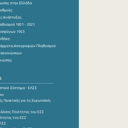
ίωσης στην Ελλάδα
ριθμούς
ης Ανάπτυξης
θυσμού 1821 - 2021
οσφύγων 1923
οθήκη
γράμματα Απογραφών Πληθυσμού
νακοινώσεων
ινώσεις
α
ιστικό Σύστημα - ΕΛΣΣ
σιο
ς Πρακτικής για τις Ευρωπαϊκές
φάλισης Ποιότητας του ΕΣΣ
ότητας του ΕΣΣ
ΕΛΣΣ