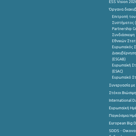
ESS Vision 202
Όργανα διακυ
Επιτροπή του
Συστήματος (
Partnership G
Συνδιάσκεψη 
Εθνικών Στατ
Ευρωπαϊκός Σ
Διακυβέρνηση
(ESGAB)
Ευρωπαϊκή Στ
(ESAC)
Ευρωπαϊκό Στ
Συνεργασία με
Στόχοι Βιώσιμ
International D
Ευρωπαϊκή Ημέ
Παγκόσμια Ημέ
European Big 
SDDS - Οικονο