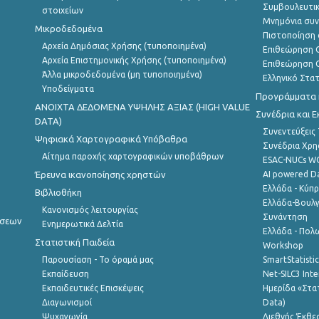
Συμβουλευτικ
στοιχείων
Μνημόνια συν
Μικροδεδομένα
Πιστοποίηση 
Αρχεία Δημόσιας Χρήσης (τυποποιημένα)
Επιθεώρηση Ο
Αρχεία Επιστημονικής Χρήσης (τυποποιημένα)
Επιθεώρηση Ο
Άλλα μικροδεδομένα (μη τυποποιημένα)
Ελληνικό Στα
Υποδείγματα
Προγράμματα κ
ANOIXTA ΔΕΔΟΜΕΝΑ ΥΨΗΛΗΣ ΑΞΙΑΣ (HIGH VALUE
Συνέδρια και 
DATA)
Συνεντεύξεις
Ψηφιακά Χαρτογραφικά Υπόβαθρα
Συνέδρια Χρ
Αίτημα παροχής χαρτογραφικών υποβάθρων
ESAC-NUCs 
Έρευνα ικανοποίησης χρηστών
AI powered Dat
Ελλάδα - Κύπ
Βιβλιοθήκη
Ελλάδα-Βουλγ
Κανονισμός λειτουργίας
Συνάντηση
ήσεων
Ενημερωτικά Δελτία
Ελλάδα - Πολω
Στατιστική Παιδεία
Workshop
Παρουσίαση - Το όραμά μας
SmartStatisti
Εκπαίδευση
Net-SILC3 Int
Εκπαιδευτικές Επισκέψεις
Ημερίδα «Στατ
Διαγωνισμοί
Data)
Ψυχαγωγία
Διεθνής Έκθε