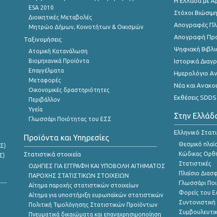
Η Ελλάδα με Α
ESA 2010
Στόχοι Βιώσιμ
Διοικητικές Μεταβολές
Απογραφές Πλη
Μητρώο Δήμων, Κοινοτήτων & Οικισμών
Απογραφή Πρ
Ταξινομήσεις
Ψηφιακή Βιβλι
Ατομική Κατανάλωση
Βιομηχανικά Προϊόντα
Ιστορικά Δια
Επαγγέλματα
Ημερολόγιο Α
Μεταφορές
Νέα και Ανακο
Οικονομικές δραστηριότητες
Εκθέσεις SDDS
Περιβάλλον
Υγεία
Στην Ελλάδ
Γλωσσάρι Ποιότητας του ΕΣΣ
Ελληνικό Στατ
Προϊόντα και Υπηρεσίες
Θεσμικό πλαί
Σ)
Στατιστικά στοιχεία
Κώδικας Ορθή
Σ)
Στατιστικές
ΟΔΗΓΙΕΣ ΓΙΑ ΕΓΓΡΑΦΗ ΚΑΙ ΥΠΟΒΟΛΗ ΑΙΤΗΜΑΤΟΣ
Πλαίσιο Διασ
ΠΑΡΟΧΗΣ ΣΤΑΤΙΣΤΙΚΩΝ ΣΤΟΙΧΕΙΩΝ
Γλωσσάρι Ποι
Αίτημα παροχής στατιστικών στοιχείων
Φορείς του 
Αίτημα για υποστήριξη ευρωπαϊκών στατιστικών
Συντονιστική
Πολιτική Τιμολόγησης Στατιστικών Προϊόντων
Συμβουλευτικ
Πνευματικά δικαιώματα και επαναχρησιμοποίηση