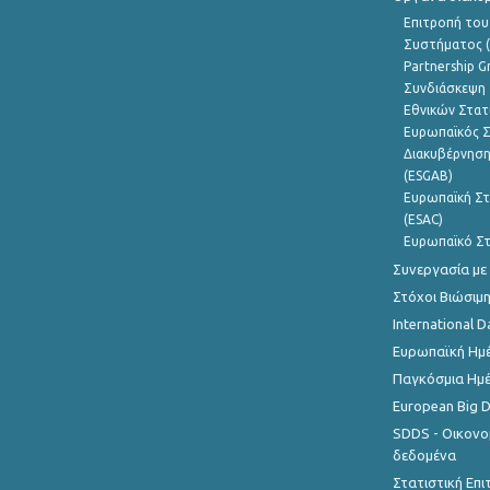
Επιτροπή του
Συστήματος (
Partnership G
Συνδιάσκεψη 
Εθνικών Στατ
Ευρωπαϊκός Σ
Διακυβέρνηση
(ESGAB)
Ευρωπαϊκή Στ
(ESAC)
Ευρωπαϊκό Στ
Συνεργασία με
Στόχοι Βιώσιμ
International D
Ευρωπαϊκή Ημέ
Παγκόσμια Ημέ
European Big 
SDDS - Οικονο
δεδομένα
Στατιστική Επ