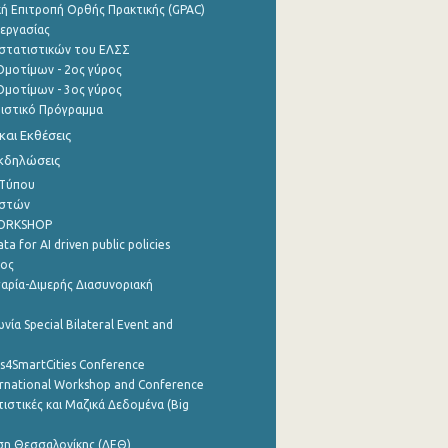
ή Επιτροπή Ορθής Πρακτικής (GPAC)
εργασίας
στατιστικών του ΕΛΣΣ
μοτίμων - 2ος γύρος
μοτίμων - 3ος γύρος
τιστικό Πρόγραμμα
αι Εκθέσεις
Εκδηλώσεις
 Τύπου
ηστών
WORKSHOP
a for AI driven public policies
ρος
αρία-Διμερής Διασυνοριακή
νία Special Bilateral Event and
cs4SmartCities Conference
ernational Workshop and Conference
ιστικές και Μαζικά Δεδομένα (Big
ση Θεσσαλονίκης (ΔΕΘ)