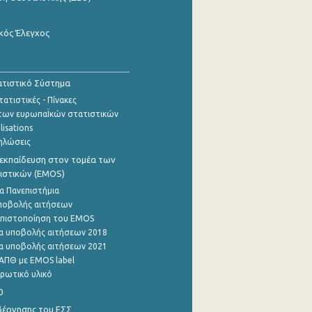
κός Έλεγχος
τιστικό Σύστημα
ατιστικές - Πίνακες
των ευρωπαΪκών στατιστικών
lisations
ηλώσεις
εκπαίδευση στον τομέα των
ιστικών (EMOS)
α Πανεπιστήμια
ποβολής αιτήσεων
η πιστοποίηση του EMOS
α υποβολής αιτήσεων 2018
α υποβολής αιτήσεων 2021
ΑΠΘ με EMOS label
ρωτικό υλικό
0
βέρνησης του ΕΣΣ