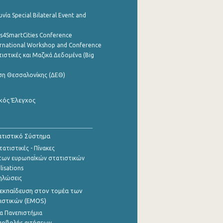
νία Special Bilateral Event and
cs4SmartCities Conference
ernational Workshop and Conference
ιστικές και Μαζικά Δεδομένα (Big
ση Θεσσαλονίκης (ΔΕΘ)
κός Έλεγχος
τιστικό Σύστημα
ατιστικές - Πίνακες
των ευρωπαΪκών στατιστικών
lisations
ηλώσεις
εκπαίδευση στον τομέα των
ιστικών (EMOS)
α Πανεπιστήμια
ποβολής αιτήσεων