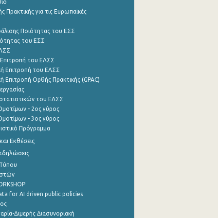
σιο
ς Πρακτικής για τις Ευρωπαϊκές
φάλισης Ποιότητας του ΕΣΣ
ότητας του ΕΣΣ
ΕΛΣΣ
 Επιτροπή του ΕΛΣΣ
ή Επιτροπή του ΕΛΣΣ
ή Επιτροπή Ορθής Πρακτικής (GPAC)
εργασίας
στατιστικών του ΕΛΣΣ
μοτίμων - 2ος γύρος
μοτίμων - 3ος γύρος
τιστικό Πρόγραμμα
αι Εκθέσεις
Εκδηλώσεις
 Τύπου
ηστών
WORKSHOP
a for AI driven public policies
ρος
αρία-Διμερής Διασυνοριακή