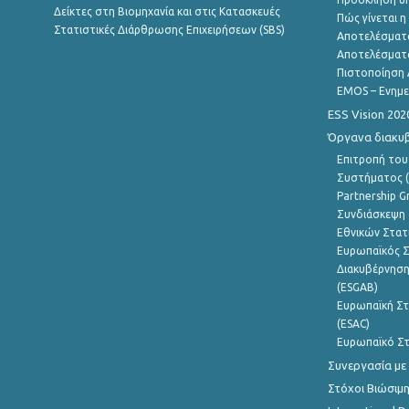
Δείκτες στη Βιομηχανία και στις Κατασκευές
Πώς γίνεται 
Στατιστικές Διάρθρωσης Επιχειρήσεων (SBS)
Αποτελέσματ
Αποτελέσματ
Πιστοποίηση 
EMOS – Ενημε
ESS Vision 202
Όργανα διακυ
Επιτροπή του
Συστήματος (
Partnership G
Συνδιάσκεψη 
Εθνικών Στατ
Ευρωπαϊκός Σ
Διακυβέρνηση
(ESGAB)
Ευρωπαϊκή Στ
(ESAC)
Ευρωπαϊκό Στ
Συνεργασία με
Στόχοι Βιώσιμ