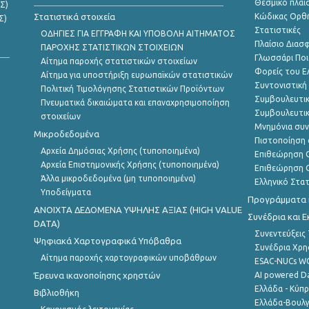
Θεσμικό πλαί
Σ)
Στατιστικά στοιχεία
Κώδικας Ορθή
Σ)
Στατιστικές
ΟΔΗΓΙΕΣ ΓΙΑ ΕΓΓΡΑΦΗ ΚΑΙ ΥΠΟΒΟΛΗ ΑΙΤΗΜΑΤΟΣ
Πλαίσιο Διασ
ΠΑΡΟΧΗΣ ΣΤΑΤΙΣΤΙΚΩΝ ΣΤΟΙΧΕΙΩΝ
Γλωσσάρι Ποι
Αίτημα παροχής στατιστικών στοιχείων
Φορείς του 
Αίτημα για υποστήριξη ευρωπαϊκών στατιστικών
Συντονιστική
Πολιτική Τιμολόγησης Στατιστικών Προϊόντων
Συμβουλευτικ
Πνευματικά δικαιώματα και επαναχρησιμοποίηση
Συμβουλευτικ
στοιχείων
Μνημόνια συν
Μικροδεδομένα
Πιστοποίηση 
Αρχεία Δημόσιας Χρήσης (τυποποιημένα)
Επιθεώρηση Ο
Αρχεία Επιστημονικής Χρήσης (τυποποιημένα)
Επιθεώρηση Ο
Άλλα μικροδεδομένα (μη τυποποιημένα)
Ελληνικό Στα
Υποδείγματα
Προγράμματα κ
ANOIXTA ΔΕΔΟΜΕΝΑ ΥΨΗΛΗΣ ΑΞΙΑΣ (HIGH VALUE
Συνέδρια και 
DATA)
Συνεντεύξεις
Ψηφιακά Χαρτογραφικά Υπόβαθρα
Συνέδρια Χρ
Αίτημα παροχής χαρτογραφικών υποβάθρων
ESAC-NUCs 
Έρευνα ικανοποίησης χρηστών
AI powered Dat
Ελλάδα - Κύπ
Βιβλιοθήκη
Ελλάδα-Βουλγ