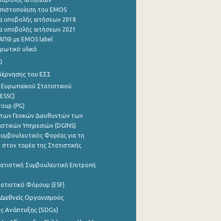
η πιστοποίηση του EMOS
α υποβολής αιτήσεων 2018
α υποβολής αιτήσεων 2021
ΑΠΘ με EMOS label
ρωτικό υλικό
0
βέρνησης του ΕΣΣ
 Ευρωπαϊκού Στατιστικού
ESSC)
roup (PG)
των Γενικών Διευθυντών των
ιστικών Υπηρεσιών (DGINS)
υμβουλευτικός Φορέας για τη
 στον τομέα της Στατιστικής
ατιστική Συμβουλευτική Επιτροπή
ατιστικό Φόρουμ (ESF)
 Διεθνείς Οργανισμούς
ης Ανάπτυξης (SDGs)