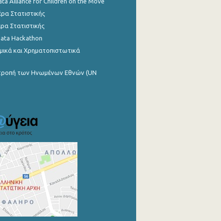
ata Alliance for Children on the Move
ρα Στατιστικής
ρα Στατιστικής
Data Hackathon
μικά και Χρηματοπιστωτικά
ιτροπή των Ηνωμένων Εθνών (UN