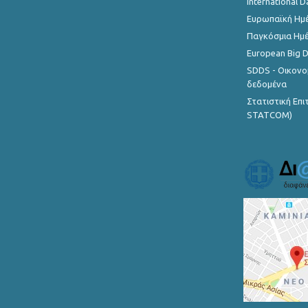
International D
Ευρωπαϊκή Ημέ
Παγκόσμια Ημέ
European Big 
SDDS - Οικονο
δεδομένα
Στατιστική Επ
STATCOM)