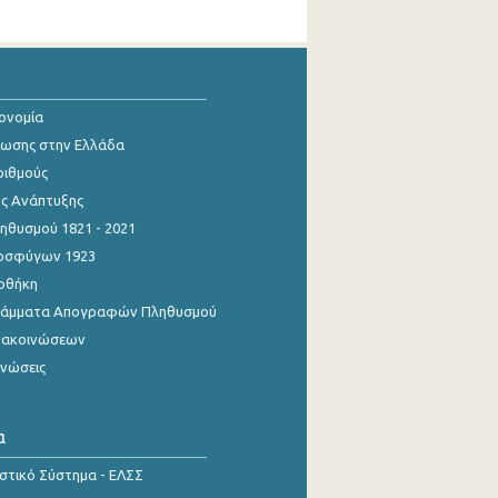
κονομία
ίωσης στην Ελλάδα
ριθμούς
ης Ανάπτυξης
θυσμού 1821 - 2021
οσφύγων 1923
οθήκη
γράμματα Απογραφών Πληθυσμού
νακοινώσεων
ινώσεις
α
ιστικό Σύστημα - ΕΛΣΣ