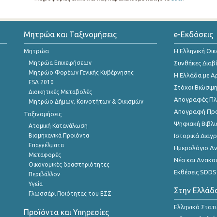
Μητρώα και Ταξινομήσεις
e-Εκδόσεις
Μητρώα
Η Ελληνική Οι
Μητρώα Επιχειρήσεων
Συνθήκες Διαβ
Μητρώο Φορέων Γενικής Κυβέρνησης
Η Ελλάδα με Α
ESA 2010
Στόχοι Βιώσιμ
Διοικητικές Μεταβολές
Απογραφές Πλη
Μητρώο Δήμων, Κοινοτήτων & Οικισμών
Απογραφή Πρ
Ταξινομήσεις
Ψηφιακή Βιβλι
Ατομική Κατανάλωση
Βιομηχανικά Προϊόντα
Ιστορικά Δια
Επαγγέλματα
Ημερολόγιο Α
Μεταφορές
Νέα και Ανακο
Οικονομικές δραστηριότητες
Εκθέσεις SDDS
Περιβάλλον
Υγεία
Στην Ελλάδ
Γλωσσάρι Ποιότητας του ΕΣΣ
Ελληνικό Στατ
Προϊόντα και Υπηρεσίες