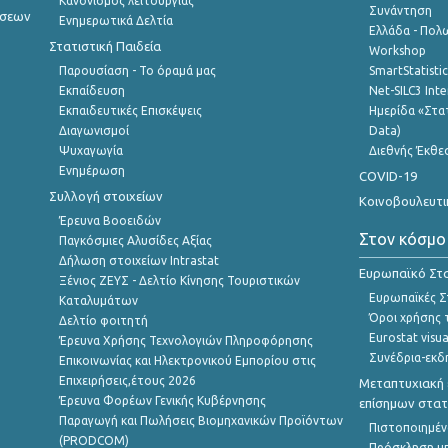
Κανονισμός λειτουργίας
Συνάντηση
ήσεων
Ενημερωτικά Δελτία
Ελλάδα - Πολω
Στατιστική Παιδεία
Workshop
Παρουσίαση - Το όραμά μας
SmartStatisti
Εκπαίδευση
Net-SILC3 Int
Εκπαιδευτικές Επισκέψεις
Ημερίδα «Στατ
Διαγωνισμοί
Data)
Ψυχαγωγία
Διεθνής Έκθε
Ενημέρωση
COVID-19
Συλλογή στοιχείων
Κοινοβουλευτι
Έρευνα Βοοειδών
Στον κόσμο
Παγκόσμιες Αλυσίδες Αξίας
Δήλωση στοιχείων Intrastat
Ευρωπαϊκό Στα
Ξένιος ΖΕΥΣ - Δελτίο Κίνησης Τουριστικών
Ευρωπαϊκές Στ
Καταλυμάτων
Όροι χρήσης 
Δελτίο φοιτητή
Eurostat visua
Έρευνα Χρήσης Τεχνολογιών Πληροφόρησης
Συνέδρια-εκδ
Επικοινωνίας και Ηλεκτρονικού Εμπορίου στις
Επιχειρήσεις,έτους 2026
Μεταπτυχιακή 
Έρευνα Φορέων Γενικής Κυβέρνησης
επίσημων στατ
Παραγωγή και Πωλήσεις Βιομηχανικών Προϊόντων
Πιστοποιημέν
(PRODCOM)
Πρόσκληση υ