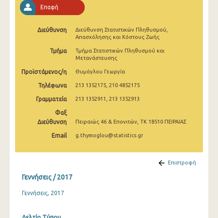
2009
Επαφή
Ιανουαρίου 2007
Διεύθυνση
Διεύθυνση Στατιστικών Πληθυσμού,
Απασχόλησης και Κόστους Ζωής
Ιανουαρίου 2006
Τμήμα
Τμήμα Στατιστικών Πληθυσμού και
Μετανάστευσης
Ιανουαρίου 2005
Προϊστάμενος/η
Θυμόγλου Γεωργία
Ιανουαρίου 2004
Τηλέφωνα
213 1352175, 210 4852175
2000
Γραμματεία
213 1352911, 213 1352913
1999
Φαξ
Διεύθυνση
Πειραιώς 46 & Επονιτών, ΤΚ 18510 ΠΕΙΡΑΙΑΣ
1980
Email
g.thymoglou@statistics.gr
1932
Επιστροφή
Γεννήσεις / 2017
Γεννήσεις, 2017
Δελτίο Τύπου