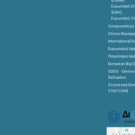
(ESGAB)
Ευρωπαϊκή Στ
(ESAC)
Ευρωπαϊκό Στ
Συνεργασία με
Στόχοι Βιώσιμ
International D
Ευρωπαϊκή Ημέ
Παγκόσμια Ημέ
European Big 
SDDS - Οικονο
δεδομένα
Στατιστική Επ
STATCOM)