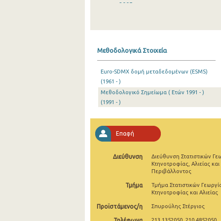
2005
2004
2003
Μεθοδολογικά Στοιχεία
2002
Euro-SDMX δομή μεταδεδομένων (ESMS)
2001
(1961 - )
Μεθοδολογικό Σημείωμα ( Ετών 1991 - )
1991
(1991 - )
1961
Επαφή
Διεύθυνση
Διεύθυνση Στατιστικών Γε
Κτηνοτροφίας, Αλιείας και
Περιβάλλοντος
Τμήμα
Τμήμα Στατιστικών Γεωργί
Κτηνοτροφίας και Αλιείας
Προϊστάμενος/η
Σπυρούλης Στέργιος
Τηλέφωνα
213 1352050, 210 4852050