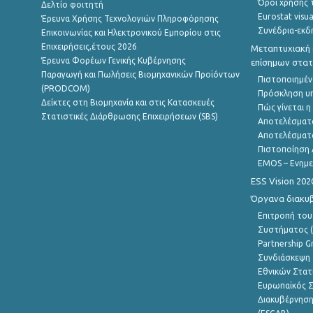
Όροι χρήσης 
Δελτίο φοιτητή
Eurostat visua
Έρευνα Χρήσης Τεχνολογιών Πληροφόρησης
Συνέδρια-εκδ
Επικοινωνίας και Ηλεκτρονικού Εμπορίου στις
Επιχειρήσεις,έτους 2026
Μεταπτυχιακή 
Έρευνα Φορέων Γενικής Κυβέρνησης
επίσημων στατ
Παραγωγή και Πωλήσεις Βιομηχανικών Προϊόντων
Πιστοποιημέν
(PRODCOM)
Πρόσκληση υ
Δείκτες στη Βιομηχανία και στις Κατασκευές
Πώς γίνεται 
Στατιστικές Διάρθρωσης Επιχειρήσεων (SBS)
Αποτελέσματ
Αποτελέσματ
Πιστοποίηση 
EMOS – Ενημε
ESS Vision 202
Όργανα διακυ
Επιτροπή του
Συστήματος (
Partnership G
Συνδιάσκεψη 
Εθνικών Στατ
Ευρωπαϊκός Σ
Διακυβέρνηση