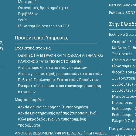
Μεταφορές
Νέα και Ανακο
Οικονομικές δραστηριότητες
Εκθέσεις SDDS
Περιβάλλον
Υγεία
Στην Ελλάδ
Γλωσσάρι Ποιότητας του ΕΣΣ
Ελληνικό Στατ
Προϊόντα και Υπηρεσίες
Θεσμικό πλαί
Σ)
Στατιστικά στοιχεία
Κώδικας Ορθή
Σ)
Στατιστικές
ΟΔΗΓΙΕΣ ΓΙΑ ΕΓΓΡΑΦΗ ΚΑΙ ΥΠΟΒΟΛΗ ΑΙΤΗΜΑΤΟΣ
Πλαίσιο Διασ
ΠΑΡΟΧΗΣ ΣΤΑΤΙΣΤΙΚΩΝ ΣΤΟΙΧΕΙΩΝ
Γλωσσάρι Ποι
Αίτημα παροχής στατιστικών στοιχείων
Φορείς του 
Αίτημα για υποστήριξη ευρωπαϊκών στατιστικών
Συντονιστική
Πολιτική Τιμολόγησης Στατιστικών Προϊόντων
Συμβουλευτικ
Πνευματικά δικαιώματα και επαναχρησιμοποίηση
Συμβουλευτικ
στοιχείων
Μνημόνια συν
Μικροδεδομένα
Πιστοποίηση 
Αρχεία Δημόσιας Χρήσης (τυποποιημένα)
Επιθεώρηση Ο
Αρχεία Επιστημονικής Χρήσης (τυποποιημένα)
Επιθεώρηση Ο
Άλλα μικροδεδομένα (μη τυποποιημένα)
Ελληνικό Στα
Υποδείγματα
Προγράμματα κ
ANOIXTA ΔΕΔΟΜΕΝΑ ΥΨΗΛΗΣ ΑΞΙΑΣ (HIGH VALUE