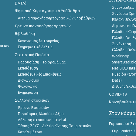
Συνέδρια και 
DATA)
Συνεντεύξεις
Ψηφιακά Χαρτογραφικά Υπόβαθρα
Συνέδρια Χρ
Αίτημα παροχής χαρτογραφικών υποβάθρων
ESAC-NUCs 
Έρευνα ικανοποίησης χρηστών
AI powered Dat
Ελλάδα - Κύπ
Βιβλιοθήκη
Ελλάδα-Βουλγ
Κανονισμός λειτουργίας
Συνάντηση
ήσεων
Ενημερωτικά Δελτία
Ελλάδα - Πολω
Στατιστική Παιδεία
Workshop
Παρουσίαση - Το όραμά μας
SmartStatisti
Εκπαίδευση
Net-SILC3 Int
Εκπαιδευτικές Επισκέψεις
Ημερίδα «Στατ
Διαγωνισμοί
Data)
Ψυχαγωγία
Διεθνής Έκθε
Ενημέρωση
COVID-19
Συλλογή στοιχείων
Κοινοβουλευτι
Έρευνα Βοοειδών
Στον κόσμο
Παγκόσμιες Αλυσίδες Αξίας
Δήλωση στοιχείων Intrastat
Ευρωπαϊκό Στα
Ξένιος ΖΕΥΣ - Δελτίο Κίνησης Τουριστικών
Ευρωπαϊκές Στ
Καταλυμάτων