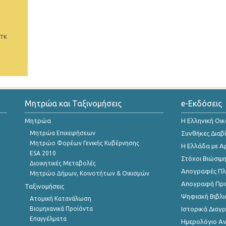
 ΤΚ
Μητρώα και Ταξινομήσεις
e-Εκδόσεις
Μητρώα
Η Ελληνική Οι
Μητρώα Επιχειρήσεων
Συνθήκες Διαβ
Μητρώο Φορέων Γενικής Κυβέρνησης
Η Ελλάδα με Α
ESA 2010
Στόχοι Βιώσιμ
Διοικητικές Μεταβολές
Απογραφές Πλη
Μητρώο Δήμων, Κοινοτήτων & Οικισμών
Απογραφή Πρ
Ταξινομήσεις
Ψηφιακή Βιβλι
Ατομική Κατανάλωση
Βιομηχανικά Προϊόντα
Ιστορικά Δια
Επαγγέλματα
Ημερολόγιο Α