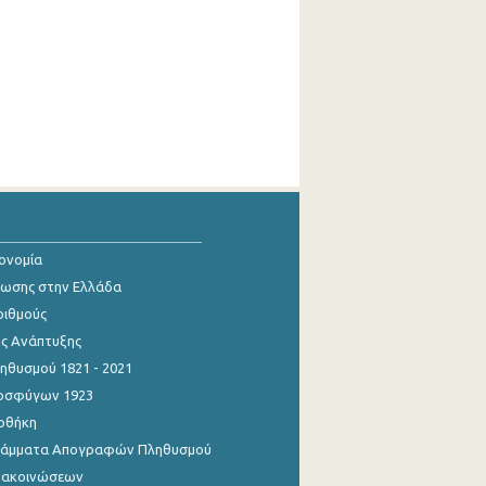
κονομία
ίωσης στην Ελλάδα
ριθμούς
ης Ανάπτυξης
θυσμού 1821 - 2021
οσφύγων 1923
οθήκη
γράμματα Απογραφών Πληθυσμού
νακοινώσεων