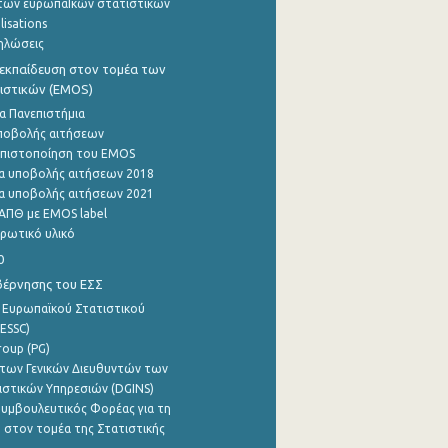
των ευρωπαΪκών στατιστικών
lisations
ηλώσεις
εκπαίδευση στον τομέα των
ιστικών (EMOS)
α Πανεπιστήμια
ποβολής αιτήσεων
η πιστοποίηση του EMOS
α υποβολής αιτήσεων 2018
α υποβολής αιτήσεων 2021
ΑΠΘ με EMOS label
ρωτικό υλικό
0
βέρνησης του ΕΣΣ
 Ευρωπαϊκού Στατιστικού
ESSC)
roup (PG)
των Γενικών Διευθυντών των
ιστικών Υπηρεσιών (DGINS)
υμβουλευτικός Φορέας για τη
 στον τομέα της Στατιστικής