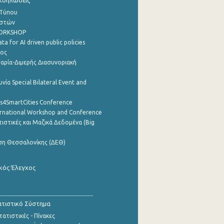
Εκδηλώσεις
 Τύπου
ηστών
WORKSHOP
a for AI driven public policies
ρος
αρία-Διμερής Διασυνοριακή
νία Special Bilateral Event and
cs4SmartCities Conference
ernational Workshop and Conference
ιστικές και Μαζικά Δεδομένα (Big
ση Θεσσαλονίκης (ΔΕΘ)
κός Έλεγχος
τιστικό Σύστημα
ατιστικές - Πίνακες