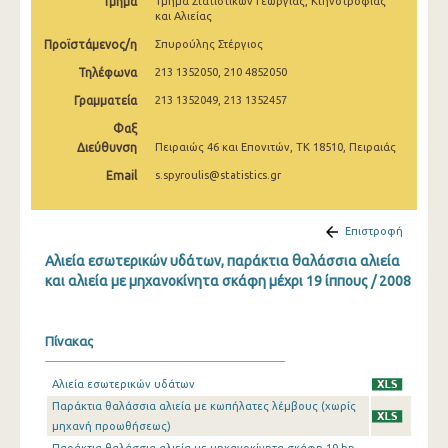
Τμήμα
Τμήμα Στατιστικών Γεωργίας, Κτηνοτροφίας
και Αλιείας
Προϊστάμενος/η
Σπυρούλης Στέργιος
Τηλέφωνα
213 1352050, 210 4852050
Γραμματεία
213 1352049, 213 1352457
Φαξ
Διεύθυνση
Πειραιώς 46 και Επονιτών, ΤΚ 18510, Πειραιάς
Email
s.spyroulis@statistics.gr
Επιστροφή
Αλιεία εσωτερικών υδάτων, παράκτια θαλάσσια αλιεία
και αλιεία με μηχανοκίνητα σκάφη μέχρι 19 ίππους / 2008
Πίνακας
Αλιεία εσωτερικών υδάτων
Παράκτια θαλάσσια αλιεία με κωπήλατες λέμβους (χωρίς
μηχανή προωθήσεως)