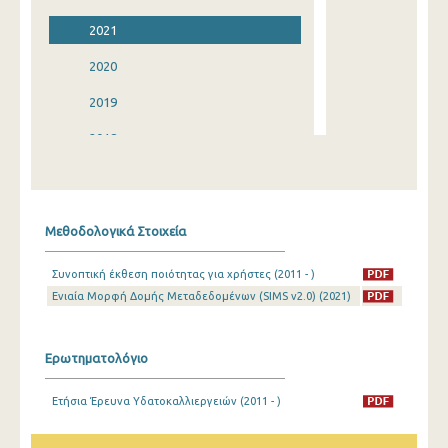
2021
2020
2019
2018
2017
2016
Μεθοδολογικά Στοιχεία
2015
Συνοπτική έκθεση ποιότητας για χρήστες (2011 - )
2014
Ενιαία Μορφή Δομής Μεταδεδομένων (SIMS v2.0) (2021)
2013
2012
Ερωτηματολόγιο
2011
Ετήσια Έρευνα Υδατοκαλλιεργειών (2011 - )
2010