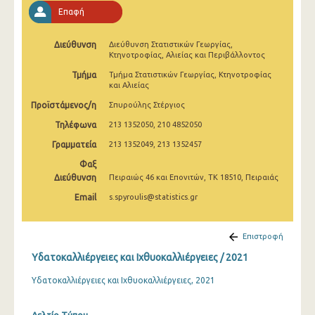
2009
Επαφή
2008
Διεύθυνση
Διεύθυνση Στατιστικών Γεωργίας,
Κτηνοτροφίας, Αλιείας και Περιβάλλοντος
2007
Τμήμα
Τμήμα Στατιστικών Γεωργίας, Κτηνοτροφίας
2006
και Αλιείας
Προϊστάμενος/η
Σπυρούλης Στέργιος
2005
Τηλέφωνα
213 1352050, 210 4852050
2004
Γραμματεία
213 1352049, 213 1352457
2003
Φαξ
Διεύθυνση
Πειραιώς 46 και Επονιτών, ΤΚ 18510, Πειραιάς
2002
Email
s.spyroulis@statistics.gr
2000
Επιστροφή
1995
Υδατοκαλλιέργειες και Ιχθυοκαλλιέργειες / 2021
Υδατοκαλλιέργειες και Ιχθυοκαλλιέργειες, 2021