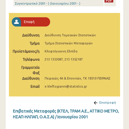
Συγκεντρωτικό 2001 - ) (Ιανουαρίου 2001 - )
Ιανουαρίου 2002
Δεκεμβρίου 2001
Επαφή
Ιανουαρίου 2001
Διεύθυνση
Διεύθυνση Τομεακών Στατιστικών
Τμήμα
Τμήμα Στατιστικών Μεταφορών
Προϊστάμενος/η
Κλεφτόγιαννη Ελπίδα
Τηλέφωνα
213 1353087, 213 1352187
Γραμματεία
Φαξ
Διεύθυνση
Πειραιώς 46 & Επονιτών, ΤΚ 18510 ΠΕΙΡΑΙΑΣ
Email
e.kleftogianni@statistics.gr
Επιστροφή
Επιβατικές Μεταφορές (ΚΤΕΛ, ΤΡΑΜ Α.Ε., ΑΤΤΙΚΟ ΜΕΤΡΟ,
ΗΣΑΠ-ΗΛΠΑΠ, Ο.Α.Σ.Α) / Ιανουαρίου 2001