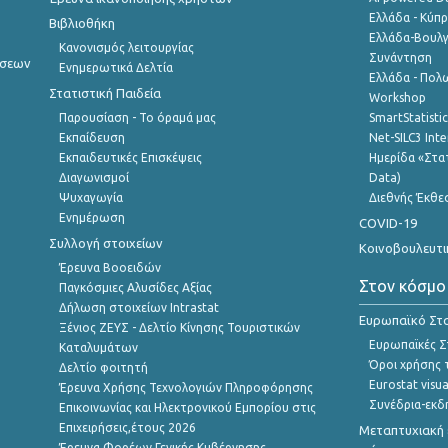
Ελλάδα - Κύπ
Βιβλιοθήκη
Ελλάδα-Βουλγ
Κανονισμός λειτουργίας
Συνάντηση
ήσεων
Ενημερωτικά Δελτία
Ελλάδα - Πολω
Στατιστική Παιδεία
Workshop
Παρουσίαση - Το όραμά μας
SmartStatisti
Εκπαίδευση
Net-SILC3 Int
Εκπαιδευτικές Επισκέψεις
Ημερίδα «Στατ
Διαγωνισμοί
Data)
Ψυχαγωγία
Διεθνής Έκθε
Ενημέρωση
COVID-19
Συλλογή στοιχείων
Κοινοβουλευτι
Έρευνα Βοοειδών
Στον κόσμο
Παγκόσμιες Αλυσίδες Αξίας
Δήλωση στοιχείων Intrastat
Ευρωπαϊκό Στα
Ξένιος ΖΕΥΣ - Δελτίο Κίνησης Τουριστικών
Ευρωπαϊκές Στ
Καταλυμάτων
Όροι χρήσης 
Δελτίο φοιτητή
Eurostat visua
Έρευνα Χρήσης Τεχνολογιών Πληροφόρησης
Συνέδρια-εκδ
Επικοινωνίας και Ηλεκτρονικού Εμπορίου στις
Επιχειρήσεις,έτους 2026
Μεταπτυχιακή 
Έρευνα Φορέων Γενικής Κυβέρνησης