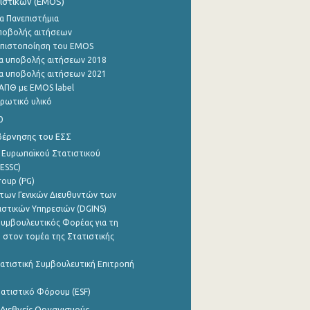
ιστικών (EMOS)
α Πανεπιστήμια
ποβολής αιτήσεων
η πιστοποίηση του EMOS
α υποβολής αιτήσεων 2018
α υποβολής αιτήσεων 2021
ΑΠΘ με EMOS label
ρωτικό υλικό
0
βέρνησης του ΕΣΣ
 Ευρωπαϊκού Στατιστικού
ESSC)
roup (PG)
των Γενικών Διευθυντών των
ιστικών Υπηρεσιών (DGINS)
υμβουλευτικός Φορέας για τη
 στον τομέα της Στατιστικής
ατιστική Συμβουλευτική Επιτροπή
ατιστικό Φόρουμ (ESF)
 Διεθνείς Οργανισμούς