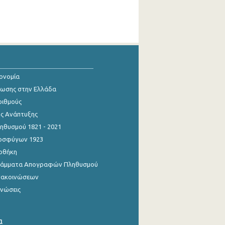
κονομία
ίωσης στην Ελλάδα
ριθμούς
ης Ανάπτυξης
θυσμού 1821 - 2021
οσφύγων 1923
οθήκη
γράμματα Απογραφών Πληθυσμού
νακοινώσεων
ινώσεις
α