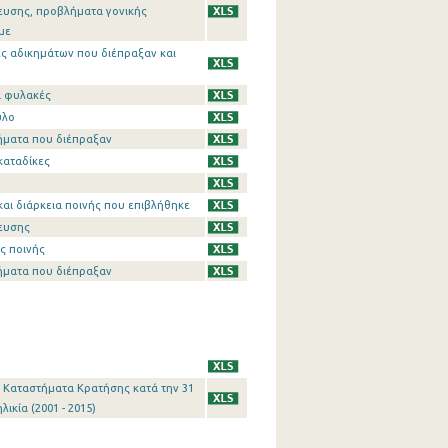
ευσης, προβλήματα γονικής
με
ες αδικημάτων που διέπραξαν και
ά φυλακές
ύλο
κήματα που διέπραξαν
καταδίκες
αι διάρκεια ποινής που επιβλήθηκε
δευσης
ης ποινής
κήματα που διέπραξαν
τα Καταστήματα Κρατήσης κατά την 31
κία (2001 - 2015)