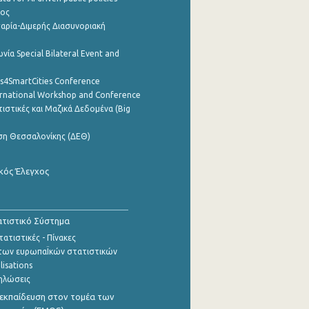
ρος
αρία-Διμερής Διασυνοριακή
νία Special Bilateral Event and
cs4SmartCities Conference
ernational Workshop and Conference
ιστικές και Μαζικά Δεδομένα (Big
ση Θεσσαλονίκης (ΔΕΘ)
κός Έλεγχος
τιστικό Σύστημα
ατιστικές - Πίνακες
των ευρωπαΪκών στατιστικών
lisations
ηλώσεις
εκπαίδευση στον τομέα των