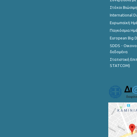
Στόχοι Βιώσιμ
International D
Ευρωπαϊκή Ημέ
Παγκόσμια Ημέ
European Big 
SDDS - Οικονο
δεδομένα
Στατιστική Επ
STATCOM)