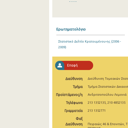
2009
2008
2007
Ερωτηματολόγιο
2006
Στατιστικό Δελτίο Κρατουμένου-ης (2006 -
2005
2009)
2001
2000
Επαφή
1999
Διεύθυνση
Διεύθυνση Τομεακών Στατ
1998
Τμήμα
Τμήμα Στατιστικών Δικαιο
Προϊστάμενος/η
Ανδριτσοπούλου Λεμονιά
Τηλέφωνα
213 1352135, 210 4852135
Γραμματεία
213 1352771
Φαξ
Διεύθυνση
Πειραιώς 46 & Επονιτών, Τ