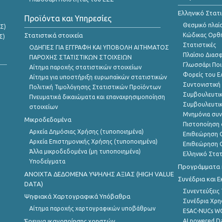
Ελληνικό Στατ
Προϊόντα και Υπηρεσίες
Θεσμικό πλαί
Σ)
Στατιστικά στοιχεία
Κώδικας Ορθή
Σ)
Στατιστικές
ΟΔΗΓΙΕΣ ΓΙΑ ΕΓΓΡΑΦΗ ΚΑΙ ΥΠΟΒΟΛΗ ΑΙΤΗΜΑΤΟΣ
Πλαίσιο Διασ
ΠΑΡΟΧΗΣ ΣΤΑΤΙΣΤΙΚΩΝ ΣΤΟΙΧΕΙΩΝ
Γλωσσάρι Ποι
Αίτημα παροχής στατιστικών στοιχείων
Φορείς του 
Αίτημα για υποστήριξη ευρωπαϊκών στατιστικών
Συντονιστική
Πολιτική Τιμολόγησης Στατιστικών Προϊόντων
Συμβουλευτικ
Πνευματικά δικαιώματα και επαναχρησιμοποίηση
Συμβουλευτικ
στοιχείων
Μνημόνια συν
Μικροδεδομένα
Πιστοποίηση 
Αρχεία Δημόσιας Χρήσης (τυποποιημένα)
Επιθεώρηση Ο
Αρχεία Επιστημονικής Χρήσης (τυποποιημένα)
Επιθεώρηση Ο
Άλλα μικροδεδομένα (μη τυποποιημένα)
Ελληνικό Στα
Υποδείγματα
Προγράμματα κ
ANOIXTA ΔΕΔΟΜΕΝΑ ΥΨΗΛΗΣ ΑΞΙΑΣ (HIGH VALUE
Συνέδρια και 
DATA)
Συνεντεύξεις
Ψηφιακά Χαρτογραφικά Υπόβαθρα
Συνέδρια Χρ
Αίτημα παροχής χαρτογραφικών υποβάθρων
ESAC-NUCs 
Έρευνα ικανοποίησης χρηστών
AI powered Dat