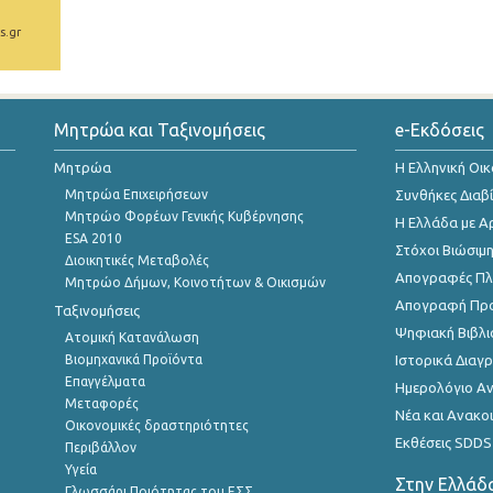
s.gr
Μητρώα και Ταξινομήσεις
e-Εκδόσεις
Μητρώα
Η Ελληνική Οι
Μητρώα Επιχειρήσεων
Συνθήκες Διαβ
Μητρώο Φορέων Γενικής Κυβέρνησης
Η Ελλάδα με Α
ESA 2010
Στόχοι Βιώσιμ
Διοικητικές Μεταβολές
Απογραφές Πλη
Μητρώο Δήμων, Κοινοτήτων & Οικισμών
Απογραφή Πρ
Ταξινομήσεις
Ψηφιακή Βιβλι
Ατομική Κατανάλωση
Βιομηχανικά Προϊόντα
Ιστορικά Δια
Επαγγέλματα
Ημερολόγιο Α
Μεταφορές
Νέα και Ανακο
Οικονομικές δραστηριότητες
Εκθέσεις SDDS
Περιβάλλον
Υγεία
Στην Ελλάδ
Γλωσσάρι Ποιότητας του ΕΣΣ