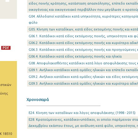
είδος ποινής κράτησης, κατάσταση απασχόλησης, επίπεδο εκπαίδ
οικογένειας και οικογενειακό περιβάλλον που μεγάλωσε ο κρατού
G04. Αλλοδαποί κατάδικοι κατά υπηκοότητα, κυριότερες κατηγορί
φύλο
G05. Κίνηση των καταδίκων, κατά είδος εκτιομένης ποινής και κατ
G06.1. Κατάδικοι κατά είδος εκτιόμενης ποινής, υπηκοότητα και φ
G06.2. Κατάδικοι κατά είδος εκτιόμενης ποινής και κυριότερα αδι
G06.3. Κατάδικοι κατά είδος εκτιόμενης ποινής και προηγούμενες 
G06.4. Κατάδικοι κατά είδος εκτιόμενης ποινής και ηλικία
G08. Αποφυλακισθέντες κατάδικοι κατά λόγο αποφυλάκισης τους κ
G09.1. Ανήλικοι κατάδικοι κατά ομάδες ηλικιών και επίπεδο εκπαί
G09.2. Ανήλικοι κατάδικοι κατά ομάδες ηλικιών και είδος εκτιόμεν
G09.3. Ανήλικοι κατάδικοι κατά ομάδες ηλικιών και κυριότερα αδι
ιστικών
σύνης
Χρονοσειρά
E24. Κίνηση των καταδίκων και λόγος αποφυλάκισης (1998 - 2015)
E28. Κρατούμενοι-ες, κατάδικοι-υπόδικοι, οι οποίοι παρέμειναν σ
Δεκεμβρίου εκάστου έτους, με ανάλυση κατά φύλο, υπηκοότητα, ηλι
Κ 18510