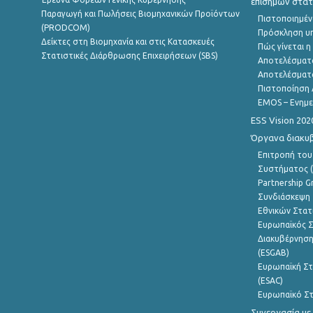
επίσημων στατ
Παραγωγή και Πωλήσεις Βιομηχανικών Προϊόντων
Πιστοποιημέν
(PRODCOM)
Πρόσκληση υ
Δείκτες στη Βιομηχανία και στις Κατασκευές
Πώς γίνεται 
Στατιστικές Διάρθρωσης Επιχειρήσεων (SBS)
Αποτελέσματ
Αποτελέσματ
Πιστοποίηση 
EMOS – Ενημε
ESS Vision 202
Όργανα διακυ
Επιτροπή του
Συστήματος (
Partnership G
Συνδιάσκεψη 
Εθνικών Στατ
Ευρωπαϊκός Σ
Διακυβέρνηση
(ESGAB)
Ευρωπαϊκή Στ
(ESAC)
Ευρωπαϊκό Στ
Συνεργασία με