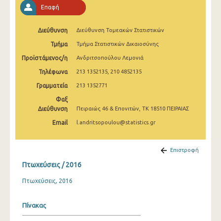
2009
Επαφή
2008
Διεύθυνση
Διεύθυνση Τομεακών Στατιστικών
2007
Τμήμα
Τμήμα Στατιστικών Δικαιοσύνης
Προϊστάμενος/η
Ανδριτσοπούλου Λεμονιά
2006
Τηλέφωνα
213 1352135, 210 4852135
2005
Γραμματεία
213 1352771
2004
Φαξ
Διεύθυνση
Πειραιώς 46 & Επονιτών, ΤΚ 18510 ΠΕΙΡΑΙΑΣ
2003
Email
l.andritsopoulou@statistics.gr
2002
2001
Επιστροφή
Πτωχεύσεις / 2016
2000
Πτωχεύσεις, 2016
1998
Πίνακας