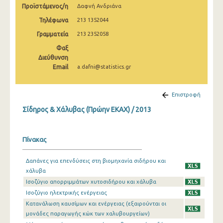
Προϊστάμενος/η
Δαφνή Ανδριάνα
2008
Τηλέφωνα
213 1352044
2007
Γραμματεία
213 2352058
2006
Φαξ
Διεύθυνση
2005
Email
a.dafni@statistics.gr
2004
Επιστροφή
2003
Σίδηρος & Χάλυβας (Πρώην ΕΚΑΧ) / 2013
Πίνακας
Δαπάνες για επενδύσεις στη βιομηχανία σιδήρου και
χάλυβα
Ισοζύγιο απορριμμάτων χυτοσιδήρου και χάλυβα
Ισοζύγιο ηλεκτρικής ενέργειας
Κατανάλωση καυσίμων και ενέργειας (εξαιρούνται οι
μονάδες παραγωγής κώκ των χαλυβουργείων)