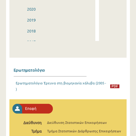
2020
2019
2018
2017
2016
2015
Ερωτηματολόγιο
2014
Ερωτηματολόγιο Έρευνα στη βιομηχανία χάλυβα (2005 -
2013
)
2012
2011
Επαφή
2010
Διεύθυνση
Διεύθυνση Στατιστικών Επιχειρήσεων
2009
Τμήμα
Τμήμα Στατιστικών Διάρθρωσης Επιχειρήσεων