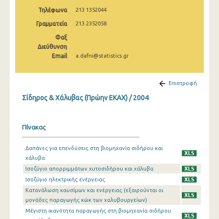
2008
Τηλέφωνα
213 1352044
Γραμματεία
213 2352058
2007
Φαξ
2006
Διεύθυνση
Email
a.dafni@statistics.gr
2005
2004
Επιστροφή
2003
Σίδηρος & Χάλυβας (Πρώην ΕΚΑΧ) / 2004
Πίνακας
Δαπάνες για επενδύσεις στη βιομηχανία σιδήρου και
χάλυβα
Ισοζύγιο απορριμμάτων χυτοσιδήρου και χάλυβα
Ισοζύγιο ηλεκτρικής ενέργειας
Κατανάλωση καυσίμων και ενέργειας (εξαιρούνται οι
μονάδες παραγωγής κώκ των χαλυβουργείων)
Μέγιστη ικανότητα παραγωγής στη βιομηχανία σιδήρου