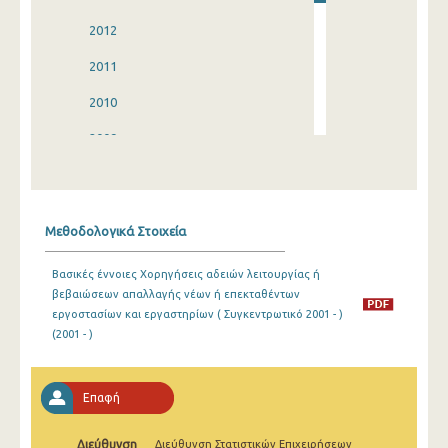
2012
2011
2010
2009
2008
2007
Μεθοδολογικά Στοιχεία
2006
Βασικές έννοιες Χορηγήσεις αδειών λειτουργίας ή
2005
βεβαιώσεων απαλλαγής νέων ή επεκταθέντων
εργοστασίων και εργαστηρίων ( Συγκεντρωτικό 2001 - )
2004
(2001 - )
2003
2002
Επαφή
2001
Διεύθυνση
Διεύθυνση Στατιστικών Επιχειρήσεων