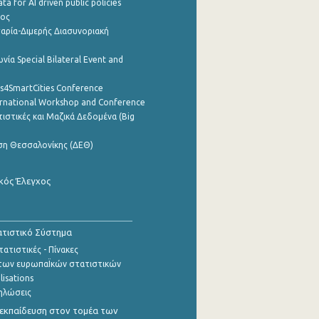
a for AI driven public policies
ρος
αρία-Διμερής Διασυνοριακή
νία Special Bilateral Event and
cs4SmartCities Conference
ernational Workshop and Conference
ιστικές και Μαζικά Δεδομένα (Big
ση Θεσσαλονίκης (ΔΕΘ)
κός Έλεγχος
τιστικό Σύστημα
ατιστικές - Πίνακες
των ευρωπαΪκών στατιστικών
lisations
ηλώσεις
εκπαίδευση στον τομέα των