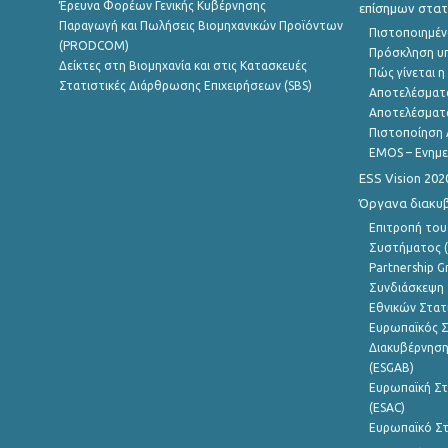
Έρευνα Φορέων Γενικής Κυβέρνησης
επίσημων στατ
Παραγωγή και Πωλήσεις Βιομηχανικών Προϊόντων
Πιστοποιημέν
(PRODCOM)
Πρόσκληση υ
Δείκτες στη Βιομηχανία και στις Κατασκευές
Πώς γίνεται 
Στατιστικές Διάρθρωσης Επιχειρήσεων (SBS)
Αποτελέσματ
Αποτελέσματ
Πιστοποίηση 
EMOS – Ενημε
ESS Vision 202
Όργανα διακυ
Επιτροπή του
Συστήματος (
Partnership G
Συνδιάσκεψη 
Εθνικών Στατ
Ευρωπαϊκός Σ
Διακυβέρνηση
(ESGAB)
Ευρωπαϊκή Στ
(ESAC)
Ευρωπαϊκό Στ