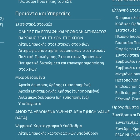
Γλωσσάρι Ποιότητας του ΕΣΣ
Ελληνικό Στατ
Προϊόντα και Υπηρεσίες
Θεσμικό πλαί
Σ)
Στατιστικά στοιχεία
Κώδικας Ορθή
Σ)
Στατιστικές
ΟΔΗΓΙΕΣ ΓΙΑ ΕΓΓΡΑΦΗ ΚΑΙ ΥΠΟΒΟΛΗ ΑΙΤΗΜΑΤΟΣ
Πλαίσιο Διασ
ΠΑΡΟΧΗΣ ΣΤΑΤΙΣΤΙΚΩΝ ΣΤΟΙΧΕΙΩΝ
Γλωσσάρι Ποι
Αίτημα παροχής στατιστικών στοιχείων
Φορείς του 
Αίτημα για υποστήριξη ευρωπαϊκών στατιστικών
Συντονιστική
Πολιτική Τιμολόγησης Στατιστικών Προϊόντων
Συμβουλευτικ
Πνευματικά δικαιώματα και επαναχρησιμοποίηση
Συμβουλευτικ
στοιχείων
Μνημόνια συν
Μικροδεδομένα
Πιστοποίηση 
Αρχεία Δημόσιας Χρήσης (τυποποιημένα)
Επιθεώρηση Ο
Αρχεία Επιστημονικής Χρήσης (τυποποιημένα)
Επιθεώρηση Ο
Άλλα μικροδεδομένα (μη τυποποιημένα)
Ελληνικό Στα
Υποδείγματα
Προγράμματα κ
ANOIXTA ΔΕΔΟΜΕΝΑ ΥΨΗΛΗΣ ΑΞΙΑΣ (HIGH VALUE
Συνέδρια και 
DATA)
Συνεντεύξεις
Ψηφιακά Χαρτογραφικά Υπόβαθρα
Συνέδρια Χρ
Αίτημα παροχής χαρτογραφικών υποβάθρων
ESAC-NUCs 