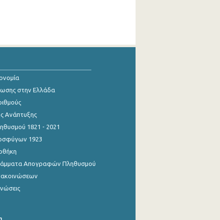
κονομία
ίωσης στην Ελλάδα
ριθμούς
ης Ανάπτυξης
θυσμού 1821 - 2021
οσφύγων 1923
οθήκη
γράμματα Απογραφών Πληθυσμού
νακοινώσεων
ινώσεις
α