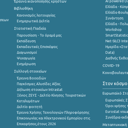
Έρευνα ικανοποίησης χρηστών
AI powered Dat
Ελλάδα - Κύπ
Βιβλιοθήκη
Ελλάδα-Βουλγ
Κανονισμός λειτουργίας
Συνάντηση
ήσεων
Ενημερωτικά Δελτία
Ελλάδα - Πολω
Στατιστική Παιδεία
Workshop
Παρουσίαση - Το όραμά μας
SmartStatisti
Εκπαίδευση
Net-SILC3 Int
Εκπαιδευτικές Επισκέψεις
Ημερίδα «Στατ
Διαγωνισμοί
Data)
Ψυχαγωγία
Διεθνής Έκθε
Ενημέρωση
COVID-19
Συλλογή στοιχείων
Κοινοβουλευτι
Έρευνα Βοοειδών
Στον κόσμο
Παγκόσμιες Αλυσίδες Αξίας
Δήλωση στοιχείων Intrastat
Ευρωπαϊκό Στα
Ξένιος ΖΕΥΣ - Δελτίο Κίνησης Τουριστικών
Ευρωπαϊκές Στ
Καταλυμάτων
Όροι χρήσης 
Δελτίο φοιτητή
Eurostat visua
Έρευνα Χρήσης Τεχνολογιών Πληροφόρησης
Συνέδρια-εκδ
Επικοινωνίας και Ηλεκτρονικού Εμπορίου στις
Επιχειρήσεις,έτους 2026
Μεταπτυχιακή 