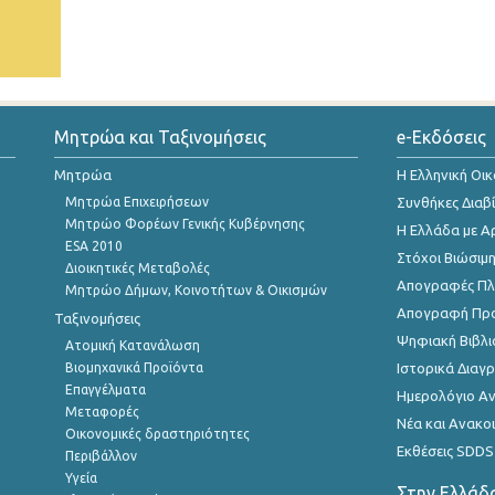
Μητρώα και Ταξινομήσεις
e-Εκδόσεις
Μητρώα
Η Ελληνική Οι
Μητρώα Επιχειρήσεων
Συνθήκες Διαβ
Μητρώο Φορέων Γενικής Κυβέρνησης
Η Ελλάδα με Α
ESA 2010
Στόχοι Βιώσιμ
Διοικητικές Μεταβολές
Απογραφές Πλη
Μητρώο Δήμων, Κοινοτήτων & Οικισμών
Απογραφή Πρ
Ταξινομήσεις
Ψηφιακή Βιβλι
Ατομική Κατανάλωση
Βιομηχανικά Προϊόντα
Ιστορικά Δια
Επαγγέλματα
Ημερολόγιο Α
Μεταφορές
Νέα και Ανακο
Οικονομικές δραστηριότητες
Εκθέσεις SDDS
Περιβάλλον
Υγεία
Στην Ελλάδ