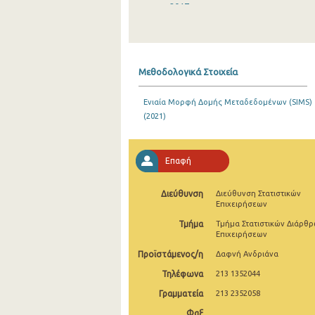
2017
2016
2015
Μεθοδολογικά Στοιχεία
2014
Ενιαία Μορφή Δομής Μεταδεδομένων (SIMS)
2013
(2021)
2012
Επαφή
Διεύθυνση
Διεύθυνση Στατιστικών
Επιχειρήσεων
Τμήμα
Τμήμα Στατιστικών Διάρθ
Επιχειρήσεων
Προϊστάμενος/η
Δαφνή Ανδριάνα
Τηλέφωνα
213 1352044
Γραμματεία
213 2352058
Φαξ