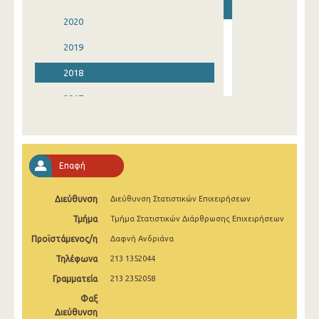
2020
2019
2018
2017
2016
2015
Επαφή
2014
Διεύθυνση
Διεύθυνση Στατιστικών Επιχειρήσεων
2013
Τμήμα
Τμήμα Στατιστικών Διάρθρωσης Επιχειρήσεων
2012
Προϊστάμενος/η
Δαφνή Ανδριάνα
Τηλέφωνα
213 1352044
Γραμματεία
213 2352058
Φαξ
Διεύθυνση