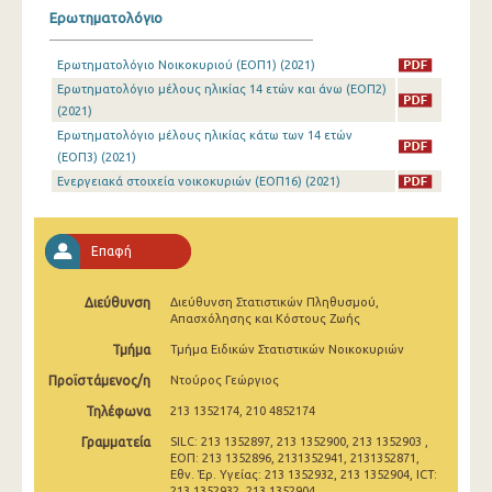
2010
Ερωτηματολόγιο
2009
Ερωτηματολόγιο Νοικοκυριού (ΕΟΠ1) (2021)
Ερωτηματολόγιο μέλους ηλικίας 14 ετών και άνω (ΕΟΠ2)
2008
(2021)
Ερωτηματολόγιο μέλους ηλικίας κάτω των 14 ετών
(ΕΟΠ3) (2021)
Ενεργειακά στοιχεία νοικοκυριών (ΕΟΠ16) (2021)
Επαφή
Διεύθυνση
Διεύθυνση Στατιστικών Πληθυσμού,
Απασχόλησης και Κόστους Ζωής
Τμήμα
Τμήμα Ειδικών Στατιστικών Νοικοκυριών
Προϊστάμενος/η
Ντούρος Γεώργιος
Τηλέφωνα
213 1352174, 210 4852174
Γραμματεία
SILC: 213 1352897, 213 1352900, 213 1352903 ,
ΕΟΠ: 213 1352896, 2131352941, 2131352871,
Εθν. Έρ. Υγείας: 213 1352932, 213 1352904, ICT:
213 1352932, 213 1352904