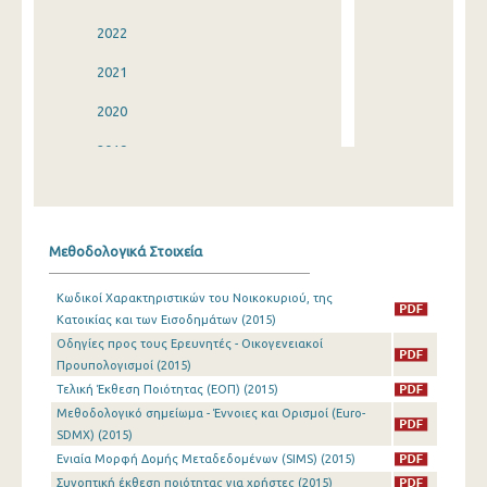
2022
2021
2020
2019
2018
2017
Μεθοδολογικά Στοιχεία
2016
Κωδικοί Χαρακτηριστικών του Νοικοκυριού, της
2015
Κατοικίας και των Εισοδημάτων (2015)
Οδηγίες προς τους Ερευνητές - Οικογενειακοί
2014
Προυπολογισμοί (2015)
2013
Τελική Έκθεση Ποιότητας (ΕΟΠ) (2015)
Μεθοδολογικό σημείωμα - Έννοιες και Ορισμοί (Euro-
2012
SDMX) (2015)
Ενιαία Μορφή Δομής Μεταδεδομένων (SIMS) (2015)
2011
Συνοπτική έκθεση ποιότητας για χρήστες (2015)