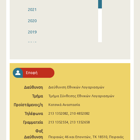
2021
2020
2019
2018
2017
2016
Επαφή
2015
Διεύθυνση
Διεύθυνση Εθνικών Λογαριασμών
2014
Τμήμα
Τμήμα Σύνθεσης Εθνικών Λογαριασμών
2013
Προϊστάμενος/η
Κατσικά Αναστασία
Τηλέφωνα
213 1352082, 210 4852082
Γραμματεία
213 1352554, 213 1352658
Φαξ
Διεύθυνση
Πειραιώς 46 και Επονιτών, ΤΚ 18510, Πειραιάς