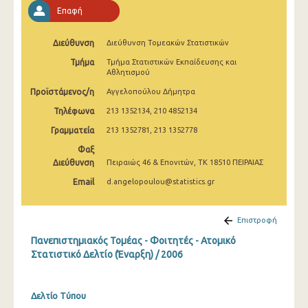
2003
Επαφή
2002
Διεύθυνση
Διεύθυνση Τομεακών Στατιστικών
2001
Τμήμα
Τμήμα Στατιστικών Εκπαίδευσης και
Αθλητισμού
Προϊστάμενος/η
Αγγελοπούλου Δήμητρα
Τηλέφωνα
213 1352134, 210 4852134
Γραμματεία
213 1352781, 213 1352778
Φαξ
Διεύθυνση
Πειραιώς 46 & Επονιτών, ΤΚ 18510 ΠΕΙΡΑΙΑΣ
Email
d.angelopoulou@statistics.gr
Επιστροφή
Πανεπιστημιακός Τομέας - Φοιτητές - Ατομικό
Στατιστικό Δελτίο (Έναρξη) / 2006
Δελτίο Τύπου