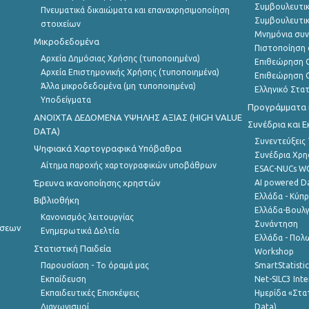
Συμβουλευτικ
Πνευματικά δικαιώματα και επαναχρησιμοποίηση
Συμβουλευτικ
στοιχείων
Μνημόνια συν
Μικροδεδομένα
Πιστοποίηση 
Αρχεία Δημόσιας Χρήσης (τυποποιημένα)
Επιθεώρηση Ο
Αρχεία Επιστημονικής Χρήσης (τυποποιημένα)
Επιθεώρηση Ο
Άλλα μικροδεδομένα (μη τυποποιημένα)
Ελληνικό Στα
Υποδείγματα
Προγράμματα κ
ANOIXTA ΔΕΔΟΜΕΝΑ ΥΨΗΛΗΣ ΑΞΙΑΣ (HIGH VALUE
Συνέδρια και 
DATA)
Συνεντεύξεις
Ψηφιακά Χαρτογραφικά Υπόβαθρα
Συνέδρια Χρ
Αίτημα παροχής χαρτογραφικών υποβάθρων
ESAC-NUCs 
Έρευνα ικανοποίησης χρηστών
AI powered Dat
Ελλάδα - Κύπ
Βιβλιοθήκη
Ελλάδα-Βουλγ
Κανονισμός λειτουργίας
Συνάντηση
ήσεων
Ενημερωτικά Δελτία
Ελλάδα - Πολω
Στατιστική Παιδεία
Workshop
Παρουσίαση - Το όραμά μας
SmartStatisti
Εκπαίδευση
Net-SILC3 Int
Εκπαιδευτικές Επισκέψεις
Ημερίδα «Στατ
Διαγωνισμοί
Data)