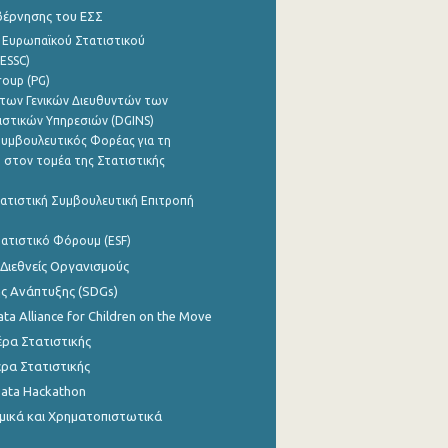
βέρνησης του ΕΣΣ
 Ευρωπαϊκού Στατιστικού
ESSC)
roup (PG)
των Γενικών Διευθυντών των
ιστικών Υπηρεσιών (DGINS)
υμβουλευτικός Φορέας για τη
 στον τομέα της Στατιστικής
ατιστική Συμβουλευτική Επιτροπή
ατιστικό Φόρουμ (ESF)
 Διεθνείς Οργανισμούς
ης Ανάπτυξης (SDGs)
ata Alliance for Children on the Move
ρα Στατιστικής
ρα Στατιστικής
Data Hackathon
μικά και Χρηματοπιστωτικά