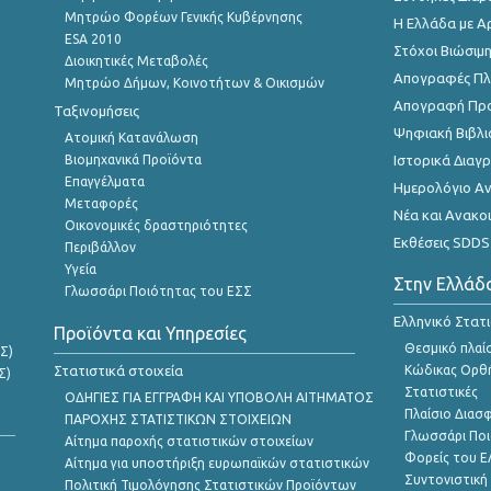
Μητρώο Φορέων Γενικής Κυβέρνησης
Η Ελλάδα με Α
ESA 2010
Στόχοι Βιώσιμ
Διοικητικές Μεταβολές
Απογραφές Πλη
Μητρώο Δήμων, Κοινοτήτων & Οικισμών
Απογραφή Πρ
Ταξινομήσεις
Ψηφιακή Βιβλι
Ατομική Κατανάλωση
Βιομηχανικά Προϊόντα
Ιστορικά Δια
Επαγγέλματα
Ημερολόγιο Α
Μεταφορές
Νέα και Ανακο
Οικονομικές δραστηριότητες
Εκθέσεις SDDS
Περιβάλλον
Υγεία
Στην Ελλάδ
Γλωσσάρι Ποιότητας του ΕΣΣ
Ελληνικό Στατ
Προϊόντα και Υπηρεσίες
Θεσμικό πλαί
Σ)
Στατιστικά στοιχεία
Κώδικας Ορθή
Σ)
Στατιστικές
ΟΔΗΓΙΕΣ ΓΙΑ ΕΓΓΡΑΦΗ ΚΑΙ ΥΠΟΒΟΛΗ ΑΙΤΗΜΑΤΟΣ
Πλαίσιο Διασ
ΠΑΡΟΧΗΣ ΣΤΑΤΙΣΤΙΚΩΝ ΣΤΟΙΧΕΙΩΝ
Γλωσσάρι Ποι
Αίτημα παροχής στατιστικών στοιχείων
Φορείς του 
Αίτημα για υποστήριξη ευρωπαϊκών στατιστικών
Συντονιστική
Πολιτική Τιμολόγησης Στατιστικών Προϊόντων