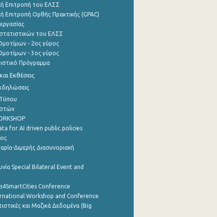
ή Επιτροπή του ΕΛΣΣ
ή Επιτροπή Ορθής Πρακτικής (GPAC)
εργασίας
στατιστικών του ΕΛΣΣ
μοτίμων - 2ος γύρος
μοτίμων - 3ος γύρος
τιστικό Πρόγραμμα
αι Εκθέσεις
Εκδηλώσεις
 Τύπου
ηστών
WORKSHOP
a for AI driven public policies
ρος
αρία-Διμερής Διασυνοριακή
νία Special Bilateral Event and
cs4SmartCities Conference
ernational Workshop and Conference
ιστικές και Μαζικά Δεδομένα (Big