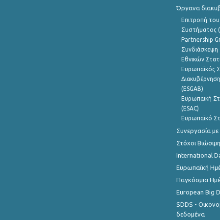
Όργανα διακυ
Επιτροπή του
Συστήματος (
Partnership G
Συνδιάσκεψη 
Εθνικών Στατ
Ευρωπαϊκός Σ
Διακυβέρνηση
(ESGAB)
Ευρωπαϊκή Στ
(ESAC)
Ευρωπαϊκό Στ
Συνεργασία με
Στόχοι Βιώσιμ
International D
Ευρωπαϊκή Ημέ
Παγκόσμια Ημέ
European Big 
SDDS - Οικονο
δεδομένα