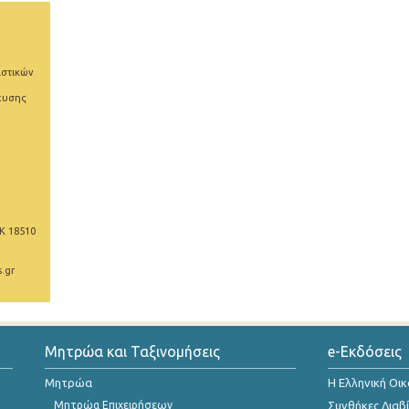
ιστικών
ευσης
Κ 18510
.gr
Μητρώα και Ταξινομήσεις
e-Εκδόσεις
Μητρώα
Η Ελληνική Οι
Μητρώα Επιχειρήσεων
Συνθήκες Διαβ