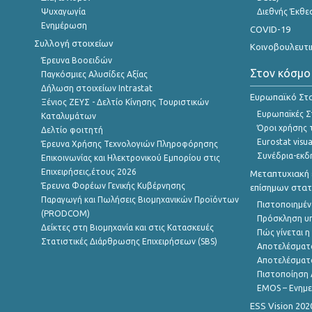
Ψυχαγωγία
Διεθνής Έκθε
Ενημέρωση
COVID-19
Συλλογή στοιχείων
Κοινοβουλευτι
Έρευνα Βοοειδών
Στον κόσμο
Παγκόσμιες Αλυσίδες Αξίας
Δήλωση στοιχείων Intrastat
Ευρωπαϊκό Στα
Ξένιος ΖΕΥΣ - Δελτίο Κίνησης Τουριστικών
Ευρωπαϊκές Στ
Καταλυμάτων
Όροι χρήσης 
Δελτίο φοιτητή
Eurostat visua
Έρευνα Χρήσης Τεχνολογιών Πληροφόρησης
Συνέδρια-εκδ
Επικοινωνίας και Ηλεκτρονικού Εμπορίου στις
Επιχειρήσεις,έτους 2026
Μεταπτυχιακή 
Έρευνα Φορέων Γενικής Κυβέρνησης
επίσημων στατ
Παραγωγή και Πωλήσεις Βιομηχανικών Προϊόντων
Πιστοποιημέν
(PRODCOM)
Πρόσκληση υ
Δείκτες στη Βιομηχανία και στις Κατασκευές
Πώς γίνεται 
Στατιστικές Διάρθρωσης Επιχειρήσεων (SBS)
Αποτελέσματ
Αποτελέσματ
Πιστοποίηση 
EMOS – Ενημε
ESS Vision 202