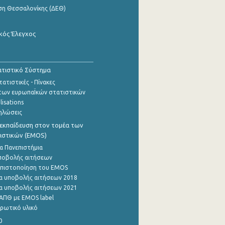
ση Θεσσαλονίκης (ΔΕΘ)
κός Έλεγχος
τιστικό Σύστημα
ατιστικές - Πίνακες
των ευρωπαΪκών στατιστικών
lisations
ηλώσεις
εκπαίδευση στον τομέα των
ιστικών (EMOS)
α Πανεπιστήμια
ποβολής αιτήσεων
η πιστοποίηση του EMOS
α υποβολής αιτήσεων 2018
α υποβολής αιτήσεων 2021
ΑΠΘ με EMOS label
ρωτικό υλικό
0