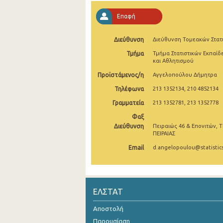
2004
Επαφή
2003
Διεύθυνση
Διεύθυνση Τομεακών Στατ
2002
Τμήμα
Τμήμα Στατιστικών Εκπαίδ
και Αθλητισμού
2001
Προϊστάμενος/η
Αγγελοπούλου Δήμητρα
2000
Τηλέφωνα
213 1352134, 210 4852134
Γραμματεία
213 1352781, 213 1352778
Φαξ
Διεύθυνση
Πειραιώς 46 & Επονιτών, Τ
ΠΕΙΡΑΙΑΣ
Email
d.angelopoulou@statistics
ΕΛΣΤΑΤ
Αποστολή
Παρουσίαση