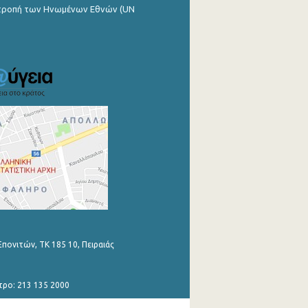
ιτροπή των Ηνωμένων Εθνών (UN
Επονιτών, ΤΚ 185 10, Πειραιάς
τρο: 213 135 2000