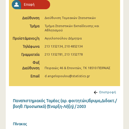
2008
Επαφή
2007
Διεύθυνση
Διεύθυνση Τομεακών Στατιστικών
2006
Τμήμα
Τμήμα Στατιστικών Εκπαίδευσης και
Αθλητισμού
2005
Προϊστάμενος/η
Αγγελοπούλου Δήμητρα
2004
Τηλέφωνα
213 1352134, 210 4852134
Γραμματεία
213 1352781, 213 1352778
2003
Φαξ
2002
Διεύθυνση
Πειραιώς 46 & Επονιτών, ΤΚ 18510 ΠΕΙΡΑΙΑΣ
Email
d.angelopoulou@statistics.gr
2001
2000
Επιστροφή
Πανεπιστημιακός Τομέας (αρ. φοιτητών,Ιδρυμα,Διδακτ./
βοηθ. Προσωπικό) (Έναρξη-Λήξη) / 2003
Πίνακας