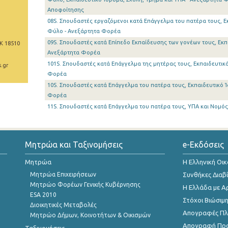
Αποφοίτησης
08S. Σπουδαστές εργαζόμενοι κατά Επάγγελμα του πατέρα τους, Εκ
Φύλο - Ανεξάρτητα Φορέα
09S. Σπουδαστές κατά Επίπεδο Εκπαίδευσης των γονέων τους, Εκπα
Κ 18510
Ανεξάρτητα Φορέα
101S. Σπουδαστές κατά Επάγγελμα της μητέρας τους, Εκπαιδευτικό
.gr
Φορέα
10S. Σπουδαστές κατά Επάγγελμα του πατέρα τους, Εκπαιδευτικό Ί
Φορέα
11S. Σπουδαστές κατά Επάγγελμα του πατέρα τους, ΥΠΑ και Νομό
Μητρώα και Ταξινομήσεις
e-Εκδόσεις
Μητρώα
Η Ελληνική Οι
Μητρώα Επιχειρήσεων
Συνθήκες Διαβ
Μητρώο Φορέων Γενικής Κυβέρνησης
Η Ελλάδα με Α
ESA 2010
Στόχοι Βιώσιμ
Διοικητικές Μεταβολές
Απογραφές Πλη
Μητρώο Δήμων, Κοινοτήτων & Οικισμών
Απογραφή Πρ