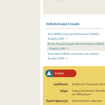
2012
2011
2010
Μεθοδολογικά Στοιχεία
2009
Euro-SDMX δομή μεταδεδομένων (ESMS) -
2008
Έναρξη (2001 - )
Ενιαία Μορφή Δομής Μεταδεδομένων (SIMS)
2007
- Έναρξη (2001 - )
2006
Συνοπτική έκθεση ποιότητας για χρήστες -
Έναρξη (2001 - )
2005
2004
Επαφή
2003
Διεύθυνση
Διεύθυνση Τομεακών Στατ
2002
Τμήμα
Τμήμα Στατιστικών Εκπαίδ
και Αθλητισμού
2001
Προϊστάμενος/η
Αγγελοπούλου Δήμητρα