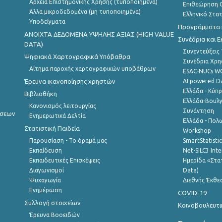
Αρχεία Επιστημονικής Χρήσης (τυποποιημένα)
Επιθεώρηση Ο
Άλλα μικροδεδομένα (μη τυποποιημένα)
Ελληνικό Στα
Υποδείγματα
Προγράμματα κ
ANOIXTA ΔΕΔΟΜΕΝΑ ΥΨΗΛΗΣ ΑΞΙΑΣ (HIGH VALUE
Συνέδρια και 
DATA)
Συνεντεύξεις
Ψηφιακά Χαρτογραφικά Υπόβαθρα
Συνέδρια Χρ
Αίτημα παροχής χαρτογραφικών υποβάθρων
ESAC-NUCs 
Έρευνα ικανοποίησης χρηστών
AI powered Dat
Ελλάδα - Κύπ
Βιβλιοθήκη
Ελλάδα-Βουλγ
Κανονισμός λειτουργίας
Συνάντηση
ήσεων
Ενημερωτικά Δελτία
Ελλάδα - Πολω
Στατιστική Παιδεία
Workshop
Παρουσίαση - Το όραμά μας
SmartStatisti
Εκπαίδευση
Net-SILC3 Int
Εκπαιδευτικές Επισκέψεις
Ημερίδα «Στατ
Διαγωνισμοί
Data)
Ψυχαγωγία
Διεθνής Έκθε
Ενημέρωση
COVID-19
Συλλογή στοιχείων
Κοινοβουλευτι
Έρευνα Βοοειδών