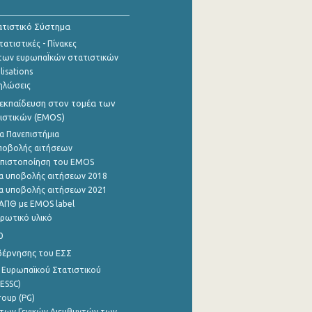
τιστικό Σύστημα
ατιστικές - Πίνακες
των ευρωπαΪκών στατιστικών
lisations
ηλώσεις
εκπαίδευση στον τομέα των
ιστικών (EMOS)
α Πανεπιστήμια
ποβολής αιτήσεων
η πιστοποίηση του EMOS
α υποβολής αιτήσεων 2018
α υποβολής αιτήσεων 2021
ΑΠΘ με EMOS label
ρωτικό υλικό
0
βέρνησης του ΕΣΣ
 Ευρωπαϊκού Στατιστικού
ESSC)
roup (PG)
των Γενικών Διευθυντών των