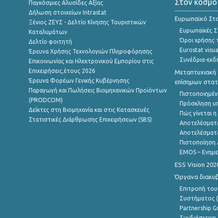
Στον κόσμο
Παγκόσμιες Αλυσίδες Αξίας
Δήλωση στοιχείων Intrastat
Ευρωπαϊκό Στα
Ξένιος ΖΕΥΣ - Δελτίο Κίνησης Τουριστικών
Ευρωπαϊκές Στ
Καταλυμάτων
Όροι χρήσης 
Δελτίο φοιτητή
Eurostat visua
Έρευνα Χρήσης Τεχνολογιών Πληροφόρησης
Συνέδρια-εκδ
Επικοινωνίας και Ηλεκτρονικού Εμπορίου στις
Επιχειρήσεις,έτους 2026
Μεταπτυχιακή 
Έρευνα Φορέων Γενικής Κυβέρνησης
επίσημων στατ
Παραγωγή και Πωλήσεις Βιομηχανικών Προϊόντων
Πιστοποιημέν
(PRODCOM)
Πρόσκληση υ
Δείκτες στη Βιομηχανία και στις Κατασκευές
Πώς γίνεται 
Στατιστικές Διάρθρωσης Επιχειρήσεων (SBS)
Αποτελέσματ
Αποτελέσματ
Πιστοποίηση 
EMOS – Ενημε
ESS Vision 202
Όργανα διακυ
Επιτροπή του
Συστήματος (
Partnership G
Συνδιάσκεψη 