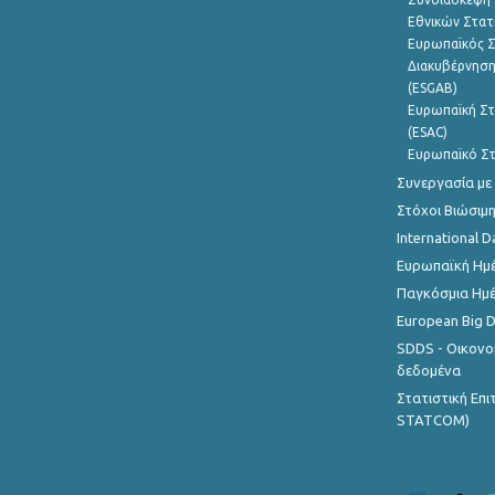
Εθνικών Στατ
Ευρωπαϊκός Σ
Διακυβέρνηση
(ESGAB)
Ευρωπαϊκή Στ
(ESAC)
Ευρωπαϊκό Στ
Συνεργασία με
Στόχοι Βιώσιμ
International D
Ευρωπαϊκή Ημέ
Παγκόσμια Ημέ
European Big 
SDDS - Οικονο
δεδομένα
Στατιστική Επ
STATCOM)