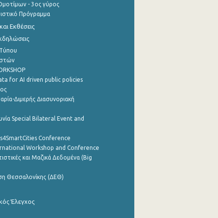
μοτίμων - 3ος γύρος
τιστικό Πρόγραμμα
αι Εκθέσεις
Εκδηλώσεις
 Τύπου
ηστών
WORKSHOP
a for AI driven public policies
ρος
αρία-Διμερής Διασυνοριακή
νία Special Bilateral Event and
cs4SmartCities Conference
ernational Workshop and Conference
ιστικές και Μαζικά Δεδομένα (Big
ση Θεσσαλονίκης (ΔΕΘ)
κός Έλεγχος