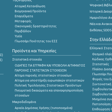
Ταξινομήσεις
Ψηφιακή Βιβλι
Ατομική Κατανάλωση
Βιομηχανικά Προϊόντα
Ιστορικά Δια
Επαγγέλματα
Ημερολόγιο Α
Μεταφορές
Νέα και Ανακο
Οικονομικές δραστηριότητες
Εκθέσεις SDDS
Περιβάλλον
Υγεία
Στην Ελλάδ
Γλωσσάρι Ποιότητας του ΕΣΣ
Ελληνικό Στατ
Προϊόντα και Υπηρεσίες
Θεσμικό πλαί
Σ)
Στατιστικά στοιχεία
Κώδικας Ορθή
Σ)
Στατιστικές
ΟΔΗΓΙΕΣ ΓΙΑ ΕΓΓΡΑΦΗ ΚΑΙ ΥΠΟΒΟΛΗ ΑΙΤΗΜΑΤΟΣ
Πλαίσιο Διασ
ΠΑΡΟΧΗΣ ΣΤΑΤΙΣΤΙΚΩΝ ΣΤΟΙΧΕΙΩΝ
Γλωσσάρι Ποι
Αίτημα παροχής στατιστικών στοιχείων
Φορείς του 
Αίτημα για υποστήριξη ευρωπαϊκών στατιστικών
Συντονιστική
Πολιτική Τιμολόγησης Στατιστικών Προϊόντων
Συμβουλευτικ
Πνευματικά δικαιώματα και επαναχρησιμοποίηση
Συμβουλευτικ
στοιχείων
Μνημόνια συν
Μικροδεδομένα
Πιστοποίηση 
Αρχεία Δημόσιας Χρήσης (τυποποιημένα)
Επιθεώρηση Ο