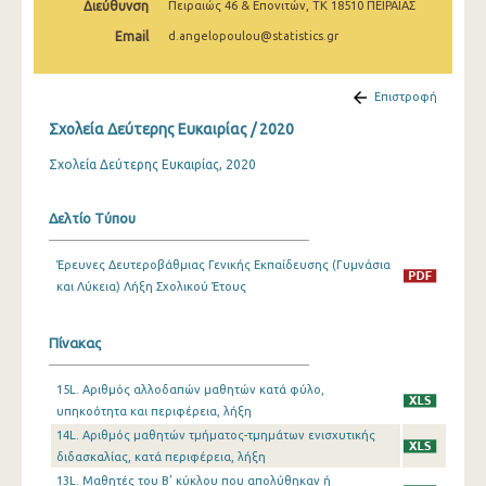
Διεύθυνση
Πειραιώς 46 & Επονιτών, ΤΚ 18510 ΠΕΙΡΑΙΑΣ
Email
d.angelopoulou@statistics.gr
Επιστροφή
Σχολεία Δεύτερης Ευκαιρίας / 2020
Σχολεία Δεύτερης Ευκαιρίας, 2020
Δελτίο Τύπου
Έρευνες Δευτεροβάθμιας Γενικής Εκπαίδευσης (Γυμνάσια
και Λύκεια) Λήξη Σχολικού Έτους
Πίνακας
15L. Αριθμός αλλοδαπών μαθητών κατά φύλο,
υπηκοότητα και περιφέρεια, λήξη
14L. Αριθμός μαθητών τμήματος-τμημάτων ενισχυτικής
διδασκαλίας, κατά περιφέρεια, λήξη
13L. Μαθητές του Β’ κύκλου που απολύθηκαν ή