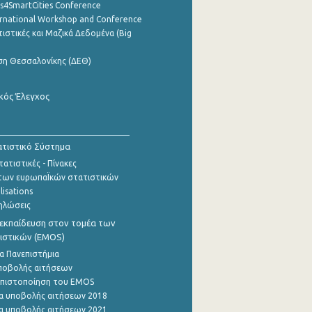
cs4SmartCities Conference
ernational Workshop and Conference
ιστικές και Μαζικά Δεδομένα (Big
ση Θεσσαλονίκης (ΔΕΘ)
κός Έλεγχος
τιστικό Σύστημα
ατιστικές - Πίνακες
των ευρωπαΪκών στατιστικών
lisations
ηλώσεις
εκπαίδευση στον τομέα των
ιστικών (EMOS)
α Πανεπιστήμια
ποβολής αιτήσεων
η πιστοποίηση του EMOS
α υποβολής αιτήσεων 2018
α υποβολής αιτήσεων 2021