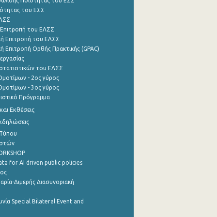
φάλισης Ποιότητας του ΕΣΣ
ότητας του ΕΣΣ
ΕΛΣΣ
 Επιτροπή του ΕΛΣΣ
ή Επιτροπή του ΕΛΣΣ
ή Επιτροπή Ορθής Πρακτικής (GPAC)
εργασίας
στατιστικών του ΕΛΣΣ
μοτίμων - 2ος γύρος
μοτίμων - 3ος γύρος
τιστικό Πρόγραμμα
αι Εκθέσεις
Εκδηλώσεις
 Τύπου
ηστών
WORKSHOP
a for AI driven public policies
ρος
αρία-Διμερής Διασυνοριακή
νία Special Bilateral Event and