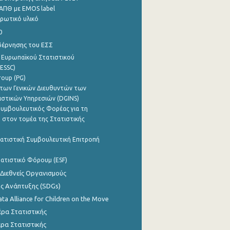
ΑΠΘ με EMOS label
ρωτικό υλικό
0
βέρνησης του ΕΣΣ
 Ευρωπαϊκού Στατιστικού
ESSC)
roup (PG)
των Γενικών Διευθυντών των
ιστικών Υπηρεσιών (DGINS)
υμβουλευτικός Φορέας για τη
 στον τομέα της Στατιστικής
ατιστική Συμβουλευτική Επιτροπή
ατιστικό Φόρουμ (ESF)
 Διεθνείς Οργανισμούς
ης Ανάπτυξης (SDGs)
ata Alliance for Children on the Move
ρα Στατιστικής
ρα Στατιστικής