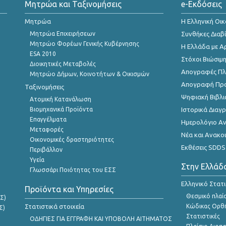
Μητρώα και Ταξινομήσεις
e-Εκδόσεις
Μητρώα
Η Ελληνική Οι
Μητρώα Επιχειρήσεων
Συνθήκες Διαβ
Μητρώο Φορέων Γενικής Κυβέρνησης
Η Ελλάδα με Α
ESA 2010
Στόχοι Βιώσιμ
Διοικητικές Μεταβολές
Απογραφές Πλη
Μητρώο Δήμων, Κοινοτήτων & Οικισμών
Απογραφή Πρ
Ταξινομήσεις
Ψηφιακή Βιβλι
Ατομική Κατανάλωση
Βιομηχανικά Προϊόντα
Ιστορικά Δια
Επαγγέλματα
Ημερολόγιο Α
Μεταφορές
Νέα και Ανακο
Οικονομικές δραστηριότητες
Εκθέσεις SDDS
Περιβάλλον
Υγεία
Στην Ελλάδ
Γλωσσάρι Ποιότητας του ΕΣΣ
Ελληνικό Στατ
Προϊόντα και Υπηρεσίες
Θεσμικό πλαί
Σ)
Στατιστικά στοιχεία
Κώδικας Ορθή
Σ)
Στατιστικές
ΟΔΗΓΙΕΣ ΓΙΑ ΕΓΓΡΑΦΗ ΚΑΙ ΥΠΟΒΟΛΗ ΑΙΤΗΜΑΤΟΣ