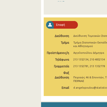
2017
2016
2015
Επαφή
Διεύθυνση
Διεύθυνση Τομεακών Στατ
Τμήμα
Τμήμα Στατιστικών Εκπαίδ
και Αθλητισμού
Προϊστάμενος/η
Αγγελοπούλου Δήμητρα
Τηλέφωνα
213 1352134, 210 4852134
Γραμματεία
213 1352781, 213 1352778
Φαξ
Διεύθυνση
Πειραιώς 46 & Επονιτών, Τ
ΠΕΙΡΑΙΑΣ
Email
d.angelopoulou@statistics