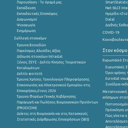
Παρουσίαση - Το όραμά μας
SmartStatisti
Εκπαίδευση
Net-SILC3 Int
Εκπαιδευτικές Επισκέψεις
Ημερίδα «Στατ
Διαγωνισμοί
Data)
Ψυχαγωγία
Διεθνής Έκθε
Ενημέρωση
COVID-19
Συλλογή στοιχείων
Κοινοβουλευτι
Έρευνα Βοοειδών
Στον κόσμο
Παγκόσμιες Αλυσίδες Αξίας
Δήλωση στοιχείων Intrastat
Ευρωπαϊκό Στα
Ξένιος ΖΕΥΣ - Δελτίο Κίνησης Τουριστικών
Ευρωπαϊκές Στ
Καταλυμάτων
Όροι χρήσης 
Δελτίο φοιτητή
Eurostat visua
Έρευνα Χρήσης Τεχνολογιών Πληροφόρησης
Συνέδρια-εκδ
Επικοινωνίας και Ηλεκτρονικού Εμπορίου στις
Επιχειρήσεις,έτους 2026
Μεταπτυχιακή 
Έρευνα Φορέων Γενικής Κυβέρνησης
επίσημων στατ
Παραγωγή και Πωλήσεις Βιομηχανικών Προϊόντων
Πιστοποιημέν
(PRODCOM)
Πρόσκληση υ
Δείκτες στη Βιομηχανία και στις Κατασκευές
Πώς γίνεται 
Στατιστικές Διάρθρωσης Επιχειρήσεων (SBS)
Αποτελέσματ
Αποτελέσματ