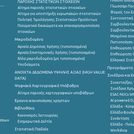
Πλαίσιο Διασ
ΠΑΡΟΧΗΣ ΣΤΑΤΙΣΤΙΚΩΝ ΣΤΟΙΧΕΙΩΝ
Γλωσσάρι Ποι
Αίτημα παροχής στατιστικών στοιχείων
Φορείς του 
Αίτημα για υποστήριξη ευρωπαϊκών στατιστικών
Συντονιστική
Πολιτική Τιμολόγησης Στατιστικών Προϊόντων
Συμβουλευτικ
Πνευματικά δικαιώματα και επαναχρησιμοποίηση
Συμβουλευτικ
στοιχείων
Μνημόνια συν
Μικροδεδομένα
Πιστοποίηση 
Αρχεία Δημόσιας Χρήσης (τυποποιημένα)
Επιθεώρηση Ο
Αρχεία Επιστημονικής Χρήσης (τυποποιημένα)
Επιθεώρηση Ο
Άλλα μικροδεδομένα (μη τυποποιημένα)
Ελληνικό Στα
Υποδείγματα
Προγράμματα κ
ANOIXTA ΔΕΔΟΜΕΝΑ ΥΨΗΛΗΣ ΑΞΙΑΣ (HIGH VALUE
Συνέδρια και 
DATA)
Συνεντεύξεις
Ψηφιακά Χαρτογραφικά Υπόβαθρα
Συνέδρια Χρ
Αίτημα παροχής χαρτογραφικών υποβάθρων
ESAC-NUCs 
Έρευνα ικανοποίησης χρηστών
AI powered Dat
Ελλάδα - Κύπ
Βιβλιοθήκη
Ελλάδα-Βουλγ
Κανονισμός λειτουργίας
Συνάντηση
ήσεων
Ενημερωτικά Δελτία
Ελλάδα - Πολω
Στατιστική Παιδεία
Workshop