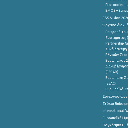
Πιστοποίηση 
EMOS – Ενημε
ESS Vision 202
Όργανα διακυ
Επιτροπή του
Συστήματος (
Partnership G
Συνδιάσκεψη 
Εθνικών Στατ
Ευρωπαϊκός Σ
Διακυβέρνηση
(ESGAB)
Ευρωπαϊκή Στ
(ESAC)
Ευρωπαϊκό Στ
Συνεργασία με
Στόχοι Βιώσιμ
International D
Ευρωπαϊκή Ημέ
Παγκόσμια Ημέ