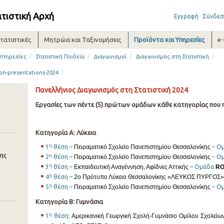
ατιστική Αρχή
Εγγραφή
Σύνδεσ
τατιστικές
Μητρώα και Ταξινομήσεις
Προϊόντα και Υπηρεσίες
e
/
/
/
/
 Υπηρεσίες
Στατιστική Παιδεία
Διαγωνισμοί
Διαγωνισμός στη Στατιστική
/
ion-presentations-2024
Πανελλήνιος Διαγωνισμός στη Στατιστική 2024
Εργασίες των πέντε (5) πρώτων ομάδων κάθε κατηγορίας που
Κατηγορία Α: Λύκεια
η
1
θέση –
Πειραματικό Σχολείο Πανεπιστημίου Θεσσαλονίκης
– Ο
κης
η
2
θέση –
Πειραματικό Σχολείο Πανεπιστημίου Θεσσαλονίκης
– Ο
η
3
θέση –
Εκπαιδευτική Αναγέννηση, Αφίδνες Αττικής
– Ομάδα
RO
η
4
θέση –
2ο Πρότυπο Λύκειο Θεσσαλονίκης «ΛΕΥΚΟΣ ΠΥΡΓΟΣ»
η
5
θέση –
Πειραματικό Σχολείο Πανεπιστημίου Θεσσαλονίκης
– Ο
Κατηγορία Β: Γυμνάσια
η
1
θέση:
Αμερικανική Γεωργική Σχολή-Γυμνάσιο Ομίλου Σχολεί