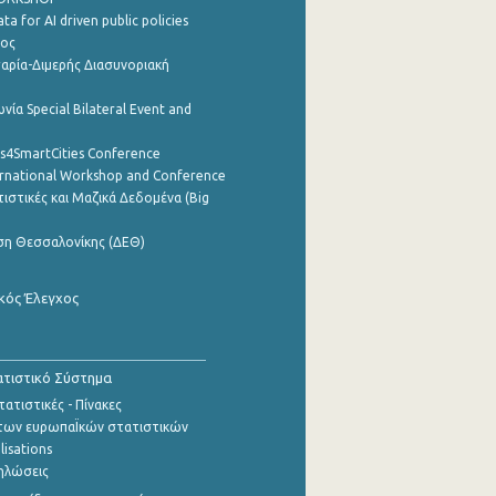
a for AI driven public policies
ρος
αρία-Διμερής Διασυνοριακή
νία Special Bilateral Event and
cs4SmartCities Conference
ernational Workshop and Conference
ιστικές και Μαζικά Δεδομένα (Big
ση Θεσσαλονίκης (ΔΕΘ)
κός Έλεγχος
τιστικό Σύστημα
ατιστικές - Πίνακες
των ευρωπαΪκών στατιστικών
lisations
ηλώσεις