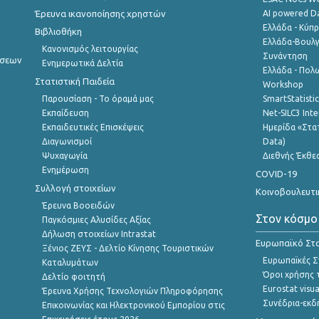
Έρευνα ικανοποίησης χρηστών
AI powered Dat
Ελλάδα - Κύπ
Βιβλιοθήκη
Ελλάδα-Βουλγ
Κανονισμός λειτουργίας
Συνάντηση
ήσεων
Ενημερωτικά Δελτία
Ελλάδα - Πολω
Στατιστική Παιδεία
Workshop
Παρουσίαση - Το όραμά μας
SmartStatisti
Εκπαίδευση
Net-SILC3 Int
Εκπαιδευτικές Επισκέψεις
Ημερίδα «Στατ
Διαγωνισμοί
Data)
Ψυχαγωγία
Διεθνής Έκθε
Ενημέρωση
COVID-19
Συλλογή στοιχείων
Κοινοβουλευτι
Έρευνα Βοοειδών
Στον κόσμο
Παγκόσμιες Αλυσίδες Αξίας
Δήλωση στοιχείων Intrastat
Ευρωπαϊκό Στα
Ξένιος ΖΕΥΣ - Δελτίο Κίνησης Τουριστικών
Ευρωπαϊκές Στ
Καταλυμάτων
Όροι χρήσης 
Δελτίο φοιτητή
Eurostat visua
Έρευνα Χρήσης Τεχνολογιών Πληροφόρησης
Συνέδρια-εκδ
Επικοινωνίας και Ηλεκτρονικού Εμπορίου στις