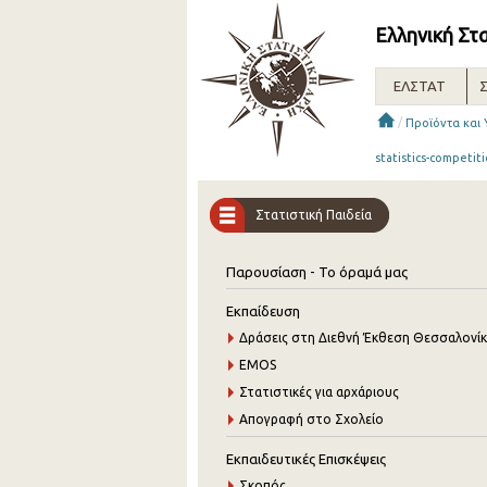
Ελληνική Στ
ΕΛΣΤΑΤ
Σ
/
Προϊόντα και
statistics-competit
Στατιστική Παιδεία
Παρουσίαση - Το όραμά μας
Εκπαίδευση
Δράσεις στη Διεθνή Έκθεση Θεσσαλονί
EMOS
Στατιστικές για αρχάριους
Απογραφή στο Σχολείο
Εκπαιδευτικές Επισκέψεις
Σκοπός