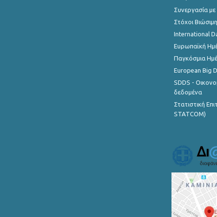
Συνεργασία με
Στόχοι Βιώσιμ
International D
Ευρωπαϊκή Ημέ
Παγκόσμια Ημέ
European Big 
SDDS - Οικονο
δεδομένα
Στατιστική Επ
STATCOM)