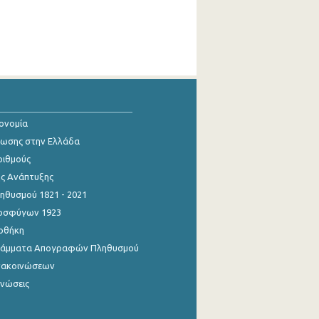
κονομία
ίωσης στην Ελλάδα
ριθμούς
ης Ανάπτυξης
θυσμού 1821 - 2021
οσφύγων 1923
οθήκη
γράμματα Απογραφών Πληθυσμού
νακοινώσεων
ινώσεις