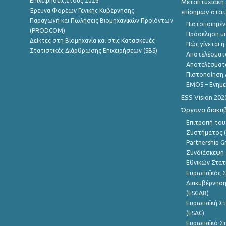
Επιχειρήσεις,έτους 2026
Μεταπτυχιακή 
Έρευνα Φορέων Γενικής Κυβέρνησης
επίσημων στατ
Παραγωγή και Πωλήσεις Βιομηχανικών Προϊόντων
Πιστοποιημέν
(PRODCOM)
Πρόσκληση υ
Δείκτες στη Βιομηχανία και στις Κατασκευές
Πώς γίνεται 
Στατιστικές Διάρθρωσης Επιχειρήσεων (SBS)
Αποτελέσματ
Αποτελέσματ
Πιστοποίηση 
EMOS – Ενημε
ESS Vision 202
Όργανα διακυ
Επιτροπή του
Συστήματος (
Partnership G
Συνδιάσκεψη 
Εθνικών Στατ
Ευρωπαϊκός Σ
Διακυβέρνηση
(ESGAB)
Ευρωπαϊκή Στ
(ESAC)
Ευρωπαϊκό Στ