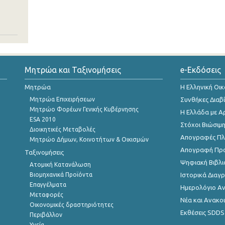
Μητρώα και Ταξινομήσεις
e-Εκδόσεις
Μητρώα
Η Ελληνική Οι
Μητρώα Επιχειρήσεων
Συνθήκες Διαβ
Μητρώο Φορέων Γενικής Κυβέρνησης
Η Ελλάδα με Α
ESA 2010
Στόχοι Βιώσιμ
Διοικητικές Μεταβολές
Απογραφές Πλη
Μητρώο Δήμων, Κοινοτήτων & Οικισμών
Απογραφή Πρ
Ταξινομήσεις
Ψηφιακή Βιβλι
Ατομική Κατανάλωση
Βιομηχανικά Προϊόντα
Ιστορικά Δια
Επαγγέλματα
Ημερολόγιο Α
Μεταφορές
Νέα και Ανακο
Οικονομικές δραστηριότητες
Εκθέσεις SDDS
Περιβάλλον
Υγεία