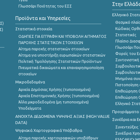
Στην Ελλάδ
Γλωσσάρι Ποιότητας του ΕΣΣ
Ελληνικό Στατ
Προϊόντα και Υπηρεσίες
Θεσμικό πλαί
Σ)
Στατιστικά στοιχεία
Κώδικας Ορθή
Σ)
Στατιστικές
ΟΔΗΓΙΕΣ ΓΙΑ ΕΓΓΡΑΦΗ ΚΑΙ ΥΠΟΒΟΛΗ ΑΙΤΗΜΑΤΟΣ
Πλαίσιο Διασ
ΠΑΡΟΧΗΣ ΣΤΑΤΙΣΤΙΚΩΝ ΣΤΟΙΧΕΙΩΝ
Γλωσσάρι Ποι
Αίτημα παροχής στατιστικών στοιχείων
Φορείς του 
Αίτημα για υποστήριξη ευρωπαϊκών στατιστικών
Συντονιστική
Πολιτική Τιμολόγησης Στατιστικών Προϊόντων
Συμβουλευτικ
Πνευματικά δικαιώματα και επαναχρησιμοποίηση
Συμβουλευτικ
στοιχείων
Μνημόνια συν
Μικροδεδομένα
Πιστοποίηση 
Αρχεία Δημόσιας Χρήσης (τυποποιημένα)
Επιθεώρηση Ο
Αρχεία Επιστημονικής Χρήσης (τυποποιημένα)
Επιθεώρηση Ο
Άλλα μικροδεδομένα (μη τυποποιημένα)
Ελληνικό Στα
Υποδείγματα
Προγράμματα κ
ANOIXTA ΔΕΔΟΜΕΝΑ ΥΨΗΛΗΣ ΑΞΙΑΣ (HIGH VALUE
Συνέδρια και 
DATA)
Συνεντεύξεις
Ψηφιακά Χαρτογραφικά Υπόβαθρα
Συνέδρια Χρ
Αίτημα παροχής χαρτογραφικών υποβάθρων
ESAC-NUCs 