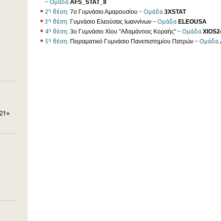
– Ομάδα
AFS_STAT_8
η
2
θέση:
7ο Γυμνάσιο Αμαρουσίου
– Ομάδα
3XSTAT
η
3
θέση:
Γυμνάσιο Ελεούσας Ιωαννίνων
– Ομάδα
ELEOUSA
η
4
θέση:
3ο Γυμνάσιο Χίου "Αδαμάντιος Κοραής"
– Ομάδα
XIOS2
η
5
θέση:
Πειραματικό Γυμνάσιο Πανεπιστημίου Πατρών
– Ομάδα
21»