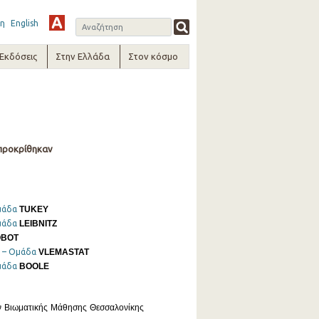
η
English
-Εκδόσεις
Στην Ελλάδα
Στον κόσμο
 προκρίθηκαν
μάδα
TUKEY
μάδα
LEIBNITZ
BOT
– Ομάδα
VLEMASTAT
μάδα
BOOLE
ων Βιωματικής Μάθησης Θεσσαλονίκης