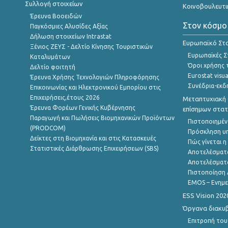
Συλλογή στοιχείων
Κοινοβουλευτι
Έρευνα Βοοειδών
Στον κόσμο
Παγκόσμιες Αλυσίδες Αξίας
Δήλωση στοιχείων Intrastat
Ευρωπαϊκό Στα
Ξένιος ΖΕΥΣ - Δελτίο Κίνησης Τουριστικών
Ευρωπαϊκές Στ
Καταλυμάτων
Όροι χρήσης 
Δελτίο φοιτητή
Eurostat visua
Έρευνα Χρήσης Τεχνολογιών Πληροφόρησης
Συνέδρια-εκδ
Επικοινωνίας και Ηλεκτρονικού Εμπορίου στις
Επιχειρήσεις,έτους 2026
Μεταπτυχιακή 
Έρευνα Φορέων Γενικής Κυβέρνησης
επίσημων στατ
Παραγωγή και Πωλήσεις Βιομηχανικών Προϊόντων
Πιστοποιημέν
(PRODCOM)
Πρόσκληση υ
Δείκτες στη Βιομηχανία και στις Κατασκευές
Πώς γίνεται 
Στατιστικές Διάρθρωσης Επιχειρήσεων (SBS)
Αποτελέσματ
Αποτελέσματ
Πιστοποίηση 
EMOS – Ενημε
ESS Vision 202
Όργανα διακυ
Επιτροπή του