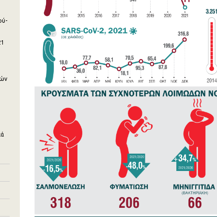
ού-
21
κών
κά