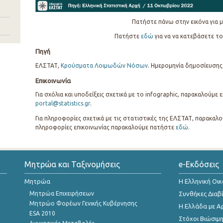
Πατήστε πάνω στην εικόνα για μ
Πατήστε
εδώ
για να να κατεβάσετε το
Πηγή
ΕΛΣΤΑΤ,
Κρούσματα Λοιμωδών Νόσων
. Ημερομηνία δημοσίευσης
Επικοινωνία
Για σχόλια και υποδείξεις σχετικά με το infographic, παρακαλούμε
portal@statistics.gr
.
Για πληροφορίες σχετικά με τις στατιστικές της ΕΛΣΤΑΤ, παρακαλο
πληροφορίες επικοινωνίας παρακαλούμε πατήστε
εδώ
.
Μητρώα και Ταξινομήσεις
e-Εκδόσεις
Μητρώα
Η Ελληνική Οι
Μητρώα Επιχειρήσεων
Συνθήκες Διαβ
Μητρώο Φορέων Γενικής Κυβέρνησης
Η Ελλάδα με Α
ESA 2010
Στόχοι Βιώσιμ