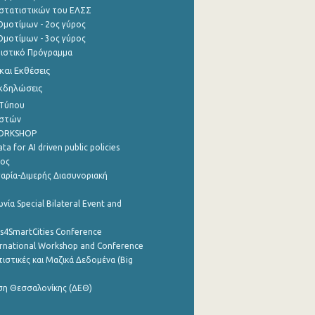
στατιστικών του ΕΛΣΣ
μοτίμων - 2ος γύρος
μοτίμων - 3ος γύρος
τιστικό Πρόγραμμα
αι Εκθέσεις
Εκδηλώσεις
 Τύπου
ηστών
WORKSHOP
a for AI driven public policies
ρος
αρία-Διμερής Διασυνοριακή
νία Special Bilateral Event and
cs4SmartCities Conference
ernational Workshop and Conference
ιστικές και Μαζικά Δεδομένα (Big
ση Θεσσαλονίκης (ΔΕΘ)