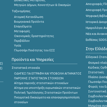
Διοικητικές Μεταβολές
Απογραφές Πλη
Μητρώο Δήμων, Κοινοτήτων & Οικισμών
Απογραφή Πρ
Ταξινομήσεις
Ψηφιακή Βιβλι
Ατομική Κατανάλωση
Βιομηχανικά Προϊόντα
Ιστορικά Δια
Επαγγέλματα
Ημερολόγιο Α
Μεταφορές
Νέα και Ανακο
Οικονομικές δραστηριότητες
Εκθέσεις SDDS
Περιβάλλον
Υγεία
Στην Ελλάδ
Γλωσσάρι Ποιότητας του ΕΣΣ
Ελληνικό Στατ
Προϊόντα και Υπηρεσίες
Θεσμικό πλαί
Σ)
Στατιστικά στοιχεία
Κώδικας Ορθή
Σ)
Στατιστικές
ΟΔΗΓΙΕΣ ΓΙΑ ΕΓΓΡΑΦΗ ΚΑΙ ΥΠΟΒΟΛΗ ΑΙΤΗΜΑΤΟΣ
Πλαίσιο Διασ
ΠΑΡΟΧΗΣ ΣΤΑΤΙΣΤΙΚΩΝ ΣΤΟΙΧΕΙΩΝ
Γλωσσάρι Ποι
Αίτημα παροχής στατιστικών στοιχείων
Φορείς του 
Αίτημα για υποστήριξη ευρωπαϊκών στατιστικών
Συντονιστική
Πολιτική Τιμολόγησης Στατιστικών Προϊόντων
Συμβουλευτικ
Πνευματικά δικαιώματα και επαναχρησιμοποίηση
Συμβουλευτικ
στοιχείων
Μνημόνια συν