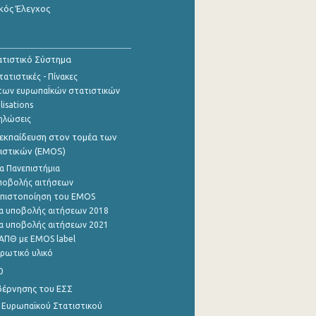
κός Έλεγχος
τιστικό Σύστημα
ατιστικές - Πίνακες
των ευρωπαΪκών στατιστικών
lisations
ηλώσεις
εκπαίδευση στον τομέα των
ιστικών (EMOS)
α Πανεπιστήμια
ποβολής αιτήσεων
η πιστοποίηση του EMOS
α υποβολής αιτήσεων 2018
α υποβολής αιτήσεων 2021
ΑΠΘ με EMOS label
ρωτικό υλικό
0
βέρνησης του ΕΣΣ
 Ευρωπαϊκού Στατιστικού