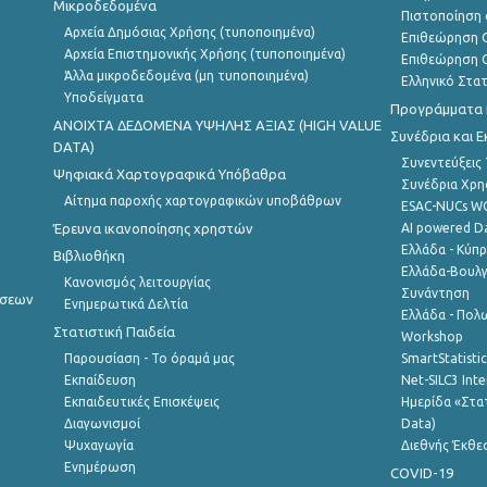
Μικροδεδομένα
Πιστοποίηση 
Αρχεία Δημόσιας Χρήσης (τυποποιημένα)
Επιθεώρηση Ο
Αρχεία Επιστημονικής Χρήσης (τυποποιημένα)
Επιθεώρηση Ο
Άλλα μικροδεδομένα (μη τυποποιημένα)
Ελληνικό Στα
Υποδείγματα
Προγράμματα κ
ANOIXTA ΔΕΔΟΜΕΝΑ ΥΨΗΛΗΣ ΑΞΙΑΣ (HIGH VALUE
Συνέδρια και 
DATA)
Συνεντεύξεις
Ψηφιακά Χαρτογραφικά Υπόβαθρα
Συνέδρια Χρ
Αίτημα παροχής χαρτογραφικών υποβάθρων
ESAC-NUCs 
Έρευνα ικανοποίησης χρηστών
AI powered Dat
Ελλάδα - Κύπ
Βιβλιοθήκη
Ελλάδα-Βουλγ
Κανονισμός λειτουργίας
Συνάντηση
ήσεων
Ενημερωτικά Δελτία
Ελλάδα - Πολω
Στατιστική Παιδεία
Workshop
Παρουσίαση - Το όραμά μας
SmartStatisti
Εκπαίδευση
Net-SILC3 Int
Εκπαιδευτικές Επισκέψεις
Ημερίδα «Στατ
Διαγωνισμοί
Data)
Ψυχαγωγία
Διεθνής Έκθε
Ενημέρωση
COVID-19