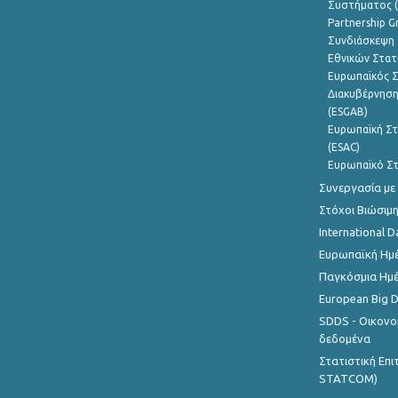
Συστήματος (
Partnership G
Συνδιάσκεψη 
Εθνικών Στατ
Ευρωπαϊκός Σ
Διακυβέρνηση
(ESGAB)
Ευρωπαϊκή Στ
(ESAC)
Ευρωπαϊκό Στ
Συνεργασία με
Στόχοι Βιώσιμ
International D
Ευρωπαϊκή Ημέ
Παγκόσμια Ημέ
European Big 
SDDS - Οικονο
δεδομένα
Στατιστική Επ
STATCOM)