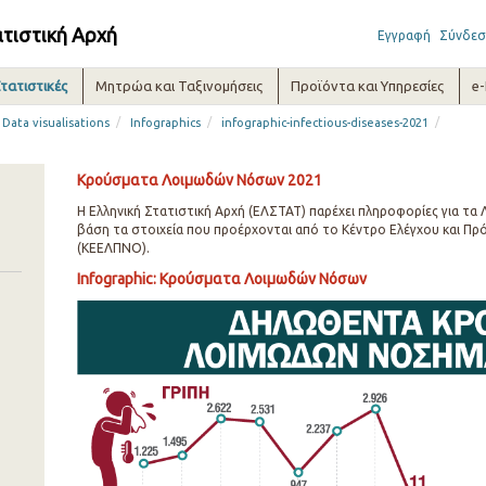
ατιστική Αρχή
Εγγραφή
Σύνδεσ
τατιστικές
Μητρώα και Ταξινομήσεις
Προϊόντα και Υπηρεσίες
e
/
/
/
Data visualisations
Infographics
infographic-infectious-diseases-2021
Κρούσματα Λοιμωδών Νόσων 2021
Η Ελληνική Στατιστική Αρχή (ΕΛΣΤΑΤ) παρέχει πληροφορίες για τ
βάση τα στοιχεία που προέρχονται από το Κέντρο Ελέγχου και 
(ΚΕΕΛΠΝΟ).
Infographic: Κρούσματα Λοιμωδών Νόσων