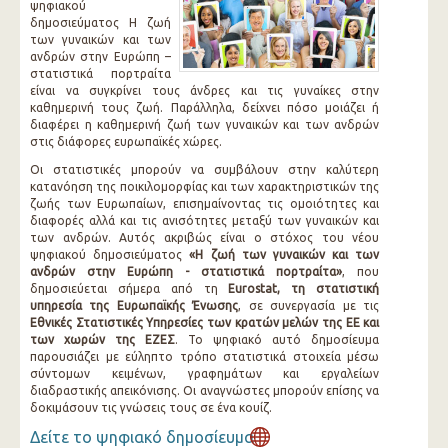
ψηφιακού
δημοσιεύματος Η ζωή
των γυναικών και των
ανδρών στην Ευρώπη –
στατιστικά πορτραίτα
είναι να συγκρίνει τους άνδρες και τις γυναίκες στην
καθημερινή τους ζωή. Παράλληλα, δείχνει πόσο μοιάζει ή
διαφέρει η καθημερινή ζωή των γυναικών και των ανδρών
στις διάφορες ευρωπαϊκές χώρες.
Οι στατιστικές μπορούν να συμβάλουν στην καλύτερη
κατανόηση της ποικιλομορφίας και των χαρακτηριστικών της
ζωής των Ευρωπαίων, επισημαίνοντας τις ομοιότητες και
διαφορές αλλά και τις ανισότητες μεταξύ των γυναικών και
των ανδρών. Αυτός ακριβώς είναι ο στόχος του νέου
ψηφιακού δημοσιεύματος
«Η ζωή των γυναικών και των
ανδρών στην Ευρώπη - στατιστικά πορτραίτα»
, που
δημοσιεύεται σήμερα από τη
Eurostat, τη στατιστική
υπηρεσία της Ευρωπαϊκής Ένωσης
, σε συνεργασία με τις
Εθνικές Στατιστικές Υπηρεσίες των κρατών μελών της ΕΕ και
των χωρών της ΕΖΕΣ
. Το ψηφιακό αυτό δημοσίευμα
παρουσιάζει με εύληπτο τρόπο στατιστικά στοιχεία μέσω
σύντομων κειμένων, γραφημάτων και εργαλείων
διαδραστικής απεικόνισης. Οι αναγνώστες μπορούν επίσης να
δοκιμάσουν τις γνώσεις τους σε ένα κουίζ.
Δείτε το ψηφιακό δημοσίευμα