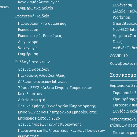
Κανονισμός λειτουργίας
Συνάντηση
ήσεων
Ενημερωτικά Δελτία
Ελλάδα - Πολω
Στατιστική Παιδεία
Workshop
Παρουσίαση - Το όραμά μας
SmartStatisti
Εκπαίδευση
Net-SILC3 Int
Εκπαιδευτικές Επισκέψεις
Ημερίδα «Στατ
Διαγωνισμοί
Data)
Ψυχαγωγία
Διεθνής Έκθε
Ενημέρωση
COVID-19
Συλλογή στοιχείων
Κοινοβουλευτι
Έρευνα Βοοειδών
Στον κόσμο
Παγκόσμιες Αλυσίδες Αξίας
Δήλωση στοιχείων Intrastat
Ευρωπαϊκό Στα
Ξένιος ΖΕΥΣ - Δελτίο Κίνησης Τουριστικών
Ευρωπαϊκές Στ
Καταλυμάτων
Όροι χρήσης 
Δελτίο φοιτητή
Eurostat visua
Έρευνα Χρήσης Τεχνολογιών Πληροφόρησης
Συνέδρια-εκδ
Επικοινωνίας και Ηλεκτρονικού Εμπορίου στις
Επιχειρήσεις,έτους 2026
Μεταπτυχιακή 
Έρευνα Φορέων Γενικής Κυβέρνησης
επίσημων στατ
Παραγωγή και Πωλήσεις Βιομηχανικών Προϊόντων
Πιστοποιημέν
(PRODCOM)