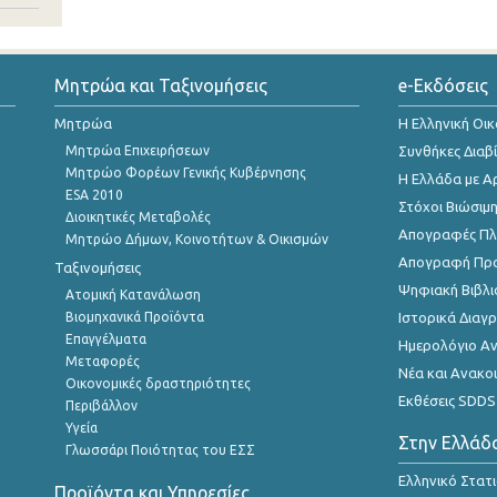
Μητρώα και Ταξινομήσεις
e-Εκδόσεις
Μητρώα
Η Ελληνική Οι
Μητρώα Επιχειρήσεων
Συνθήκες Διαβ
Μητρώο Φορέων Γενικής Κυβέρνησης
Η Ελλάδα με Α
ESA 2010
Στόχοι Βιώσιμ
Διοικητικές Μεταβολές
Απογραφές Πλη
Μητρώο Δήμων, Κοινοτήτων & Οικισμών
Απογραφή Πρ
Ταξινομήσεις
Ψηφιακή Βιβλι
Ατομική Κατανάλωση
Βιομηχανικά Προϊόντα
Ιστορικά Δια
Επαγγέλματα
Ημερολόγιο Α
Μεταφορές
Νέα και Ανακο
Οικονομικές δραστηριότητες
Εκθέσεις SDDS
Περιβάλλον
Υγεία
Στην Ελλάδ
Γλωσσάρι Ποιότητας του ΕΣΣ
Ελληνικό Στατ
Προϊόντα και Υπηρεσίες