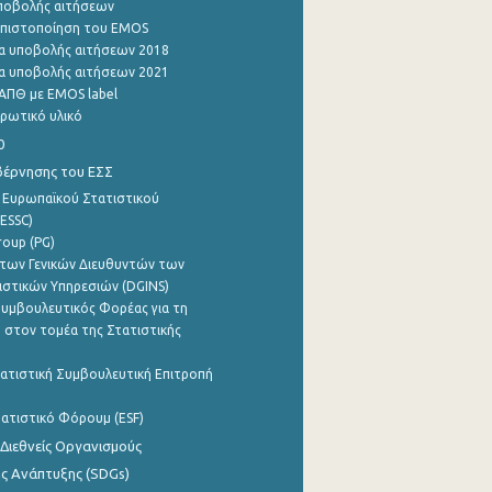
ποβολής αιτήσεων
η πιστοποίηση του EMOS
α υποβολής αιτήσεων 2018
α υποβολής αιτήσεων 2021
ΑΠΘ με EMOS label
ρωτικό υλικό
0
βέρνησης του ΕΣΣ
 Ευρωπαϊκού Στατιστικού
ESSC)
roup (PG)
των Γενικών Διευθυντών των
ιστικών Υπηρεσιών (DGINS)
υμβουλευτικός Φορέας για τη
 στον τομέα της Στατιστικής
ατιστική Συμβουλευτική Επιτροπή
ατιστικό Φόρουμ (ESF)
 Διεθνείς Οργανισμούς
ης Ανάπτυξης (SDGs)