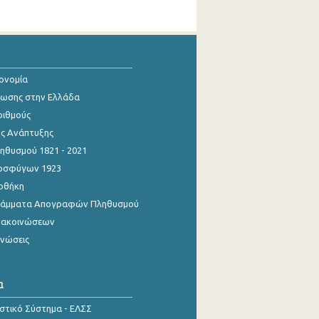
κονομία
ίωσης στην Ελλάδα
ριθμούς
ης Ανάπτυξης
θυσμού 1821 - 2021
οσφύγων 1923
οθήκη
γράμματα Απογραφών Πληθυσμού
νακοινώσεων
ινώσεις
α
ιστικό Σύστημα - ΕΛΣΣ