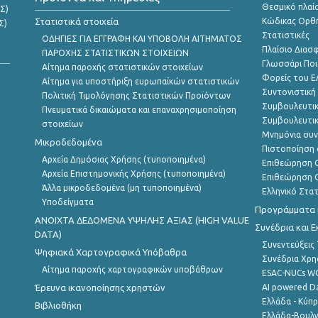
Θεσμικό πλαί
Σ)
Στατιστικά στοιχεία
Κώδικας Ορθή
Σ)
Στατιστικές
ΟΔΗΓΙΕΣ ΓΙΑ ΕΓΓΡΑΦΗ ΚΑΙ ΥΠΟΒΟΛΗ ΑΙΤΗΜΑΤΟΣ
Πλαίσιο Διασ
ΠΑΡΟΧΗΣ ΣΤΑΤΙΣΤΙΚΩΝ ΣΤΟΙΧΕΙΩΝ
Γλωσσάρι Ποι
Αίτημα παροχής στατιστικών στοιχείων
Φορείς του 
Αίτημα για υποστήριξη ευρωπαϊκών στατιστικών
Συντονιστική
Πολιτική Τιμολόγησης Στατιστικών Προϊόντων
Συμβουλευτικ
Πνευματικά δικαιώματα και επαναχρησιμοποίηση
Συμβουλευτικ
στοιχείων
Μνημόνια συν
Μικροδεδομένα
Πιστοποίηση 
Αρχεία Δημόσιας Χρήσης (τυποποιημένα)
Επιθεώρηση Ο
Αρχεία Επιστημονικής Χρήσης (τυποποιημένα)
Επιθεώρηση Ο
Άλλα μικροδεδομένα (μη τυποποιημένα)
Ελληνικό Στα
Υποδείγματα
Προγράμματα κ
ANOIXTA ΔΕΔΟΜΕΝΑ ΥΨΗΛΗΣ ΑΞΙΑΣ (HIGH VALUE
Συνέδρια και 
DATA)
Συνεντεύξεις
Ψηφιακά Χαρτογραφικά Υπόβαθρα
Συνέδρια Χρ
Αίτημα παροχής χαρτογραφικών υποβάθρων
ESAC-NUCs 
Έρευνα ικανοποίησης χρηστών
AI powered Dat
Ελλάδα - Κύπ
Βιβλιοθήκη
Ελλάδα-Βουλγ