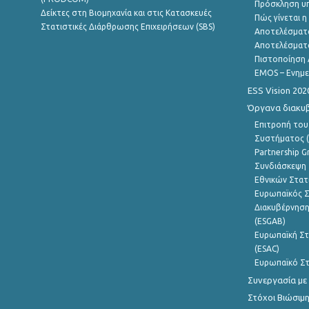
Πρόσκληση υ
Δείκτες στη Βιομηχανία και στις Κατασκευές
Πώς γίνεται 
Στατιστικές Διάρθρωσης Επιχειρήσεων (SBS)
Αποτελέσματ
Αποτελέσματ
Πιστοποίηση 
EMOS – Ενημε
ESS Vision 202
Όργανα διακυ
Επιτροπή του
Συστήματος (
Partnership G
Συνδιάσκεψη 
Εθνικών Στατ
Ευρωπαϊκός Σ
Διακυβέρνηση
(ESGAB)
Ευρωπαϊκή Στ
(ESAC)
Ευρωπαϊκό Στ
Συνεργασία με
Στόχοι Βιώσιμ