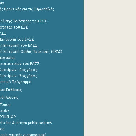
σιο
ς Πρακτικής για τις Ευρωπαϊκές
φάλισης Ποιότητας του ΕΣΣ
ότητας του ΕΣΣ
ΕΛΣΣ
 Επιτροπή του ΕΛΣΣ
ή Επιτροπή του ΕΛΣΣ
ή Επιτροπή Ορθής Πρακτικής (GPAC)
εργασίας
στατιστικών του ΕΛΣΣ
μοτίμων - 2ος γύρος
μοτίμων - 3ος γύρος
τιστικό Πρόγραμμα
αι Εκθέσεις
Εκδηλώσεις
 Τύπου
ηστών
WORKSHOP
a for AI driven public policies
ρος
αρία-Διμερής Διασυνοριακή