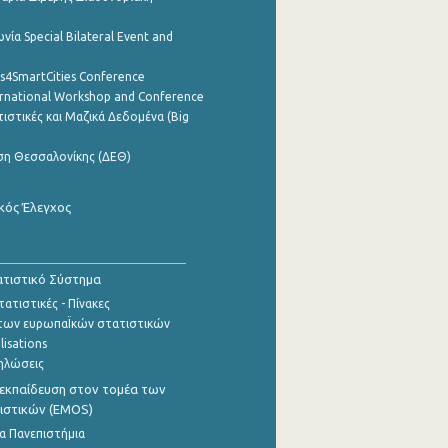
νία Special Bilateral Event and
cs4SmartCities Conference
ernational Workshop and Conference
ιστικές και Μαζικά Δεδομένα (Big
ση Θεσσαλονίκης (ΔΕΘ)
κός Έλεγχος
τιστικό Σύστημα
ατιστικές - Πίνακες
των ευρωπαΪκών στατιστικών
lisations
ηλώσεις
εκπαίδευση στον τομέα των
ιστικών (EMOS)
α Πανεπιστήμια