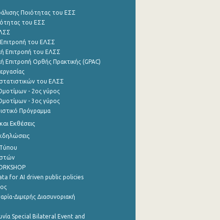
φάλισης Ποιότητας του ΕΣΣ
ότητας του ΕΣΣ
ΕΛΣΣ
 Επιτροπή του ΕΛΣΣ
ή Επιτροπή του ΕΛΣΣ
ή Επιτροπή Ορθής Πρακτικής (GPAC)
εργασίας
στατιστικών του ΕΛΣΣ
μοτίμων - 2ος γύρος
μοτίμων - 3ος γύρος
τιστικό Πρόγραμμα
αι Εκθέσεις
Εκδηλώσεις
 Τύπου
ηστών
WORKSHOP
a for AI driven public policies
ρος
αρία-Διμερής Διασυνοριακή
νία Special Bilateral Event and