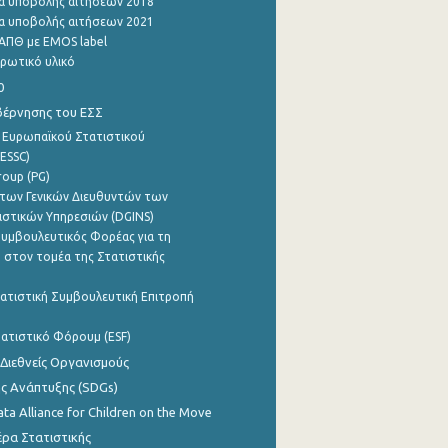
α υποβολής αιτήσεων 2018
α υποβολής αιτήσεων 2021
ΑΠΘ με EMOS label
ρωτικό υλικό
0
βέρνησης του ΕΣΣ
 Ευρωπαϊκού Στατιστικού
ESSC)
roup (PG)
των Γενικών Διευθυντών των
ιστικών Υπηρεσιών (DGINS)
υμβουλευτικός Φορέας για τη
 στον τομέα της Στατιστικής
ατιστική Συμβουλευτική Επιτροπή
ατιστικό Φόρουμ (ESF)
 Διεθνείς Οργανισμούς
ης Ανάπτυξης (SDGs)
ata Alliance for Children on the Move
ρα Στατιστικής