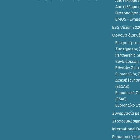
Αποτελέσματ
Αποτελέσματ
Πιστοποίηση 
EMOS – Ενημε
ESS Vision 202
Όργανα διακυ
Επιτροπή του
Συστήματος (
Partnership G
Συνδιάσκεψη 
Εθνικών Στατ
Ευρωπαϊκός Σ
Διακυβέρνηση
(ESGAB)
Ευρωπαϊκή Στ
(ESAC)
Ευρωπαϊκό Στ
Συνεργασία με
Στόχοι Βιώσιμ
International D
Ευρωπαϊκή Ημέ