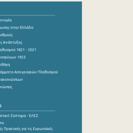
κονομία
ίωσης στην Ελλάδα
ριθμούς
ης Ανάπτυξης
θυσμού 1821 - 2021
οσφύγων 1923
οθήκη
γράμματα Απογραφών Πληθυσμού
νακοινώσεων
ινώσεις
α
ιστικό Σύστημα - ΕΛΣΣ
σιο
ς Πρακτικής για τις Ευρωπαϊκές