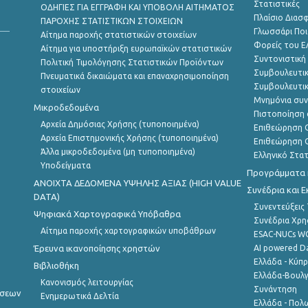
Στατιστικές
ΟΔΗΓΙΕΣ ΓΙΑ ΕΓΓΡΑΦΗ ΚΑΙ ΥΠΟΒΟΛΗ ΑΙΤΗΜΑΤΟΣ
Πλαίσιο Διασ
ΠΑΡΟΧΗΣ ΣΤΑΤΙΣΤΙΚΩΝ ΣΤΟΙΧΕΙΩΝ
Γλωσσάρι Ποι
Αίτημα παροχής στατιστικών στοιχείων
Φορείς του 
Αίτημα για υποστήριξη ευρωπαϊκών στατιστικών
Συντονιστική
Πολιτική Τιμολόγησης Στατιστικών Προϊόντων
Συμβουλευτικ
Πνευματικά δικαιώματα και επαναχρησιμοποίηση
Συμβουλευτικ
στοιχείων
Μνημόνια συν
Μικροδεδομένα
Πιστοποίηση 
Αρχεία Δημόσιας Χρήσης (τυποποιημένα)
Επιθεώρηση Ο
Αρχεία Επιστημονικής Χρήσης (τυποποιημένα)
Επιθεώρηση Ο
Άλλα μικροδεδομένα (μη τυποποιημένα)
Ελληνικό Στα
Υποδείγματα
Προγράμματα κ
ANOIXTA ΔΕΔΟΜΕΝΑ ΥΨΗΛΗΣ ΑΞΙΑΣ (HIGH VALUE
Συνέδρια και 
DATA)
Συνεντεύξεις
Ψηφιακά Χαρτογραφικά Υπόβαθρα
Συνέδρια Χρ
Αίτημα παροχής χαρτογραφικών υποβάθρων
ESAC-NUCs 
Έρευνα ικανοποίησης χρηστών
AI powered Dat
Ελλάδα - Κύπ
Βιβλιοθήκη
Ελλάδα-Βουλγ
Κανονισμός λειτουργίας
Συνάντηση
ήσεων
Ενημερωτικά Δελτία
Ελλάδα - Πολω