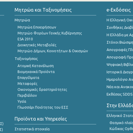
Μητρώα και Ταξινομήσεις
e-Εκδόσεις
Μητρώα
Η Ελληνική Οι
Μητρώα Επιχειρήσεων
Συνθήκες Διαβ
Μητρώο Φορέων Γενικής Κυβέρνησης
Η Ελλάδα με Α
ESA 2010
Στόχοι Βιώσιμ
Διοικητικές Μεταβολές
Απογραφές Πλη
Μητρώο Δήμων, Κοινοτήτων & Οικισμών
Απογραφή Πρ
Ταξινομήσεις
Ψηφιακή Βιβλι
Ατομική Κατανάλωση
Βιομηχανικά Προϊόντα
Ιστορικά Δια
Επαγγέλματα
Ημερολόγιο Α
Μεταφορές
Νέα και Ανακο
Οικονομικές δραστηριότητες
Εκθέσεις SDDS
Περιβάλλον
Υγεία
Στην Ελλάδ
Γλωσσάρι Ποιότητας του ΕΣΣ
Ελληνικό Στατ
Προϊόντα και Υπηρεσίες
Θεσμικό πλαί
Σ)
Στατιστικά στοιχεία
Κώδικας Ορθή
Σ)