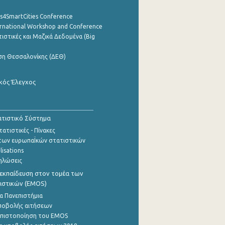
cs4SmartCities Conference
ernational Workshop and Conference
ιστικές και Μαζικά Δεδομένα (Big
ση Θεσσαλονίκης (ΔΕΘ)
κός Έλεγχος
τιστικό Σύστημα
ατιστικές - Πίνακες
των ευρωπαΪκών στατιστικών
lisations
ηλώσεις
εκπαίδευση στον τομέα των
ιστικών (EMOS)
α Πανεπιστήμια
ποβολής αιτήσεων
η πιστοποίηση του EMOS