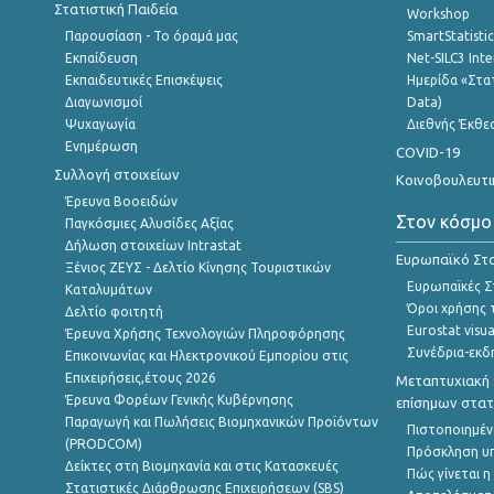
Στατιστική Παιδεία
Workshop
Παρουσίαση - Το όραμά μας
SmartStatisti
Εκπαίδευση
Net-SILC3 Int
Εκπαιδευτικές Επισκέψεις
Ημερίδα «Στατ
Διαγωνισμοί
Data)
Ψυχαγωγία
Διεθνής Έκθε
Ενημέρωση
COVID-19
Συλλογή στοιχείων
Κοινοβουλευτι
Έρευνα Βοοειδών
Στον κόσμο
Παγκόσμιες Αλυσίδες Αξίας
Δήλωση στοιχείων Intrastat
Ευρωπαϊκό Στα
Ξένιος ΖΕΥΣ - Δελτίο Κίνησης Τουριστικών
Ευρωπαϊκές Στ
Καταλυμάτων
Όροι χρήσης 
Δελτίο φοιτητή
Eurostat visua
Έρευνα Χρήσης Τεχνολογιών Πληροφόρησης
Συνέδρια-εκδ
Επικοινωνίας και Ηλεκτρονικού Εμπορίου στις
Επιχειρήσεις,έτους 2026
Μεταπτυχιακή 
Έρευνα Φορέων Γενικής Κυβέρνησης
επίσημων στατ
Παραγωγή και Πωλήσεις Βιομηχανικών Προϊόντων
Πιστοποιημέν
(PRODCOM)
Πρόσκληση υ
Δείκτες στη Βιομηχανία και στις Κατασκευές
Πώς γίνεται 
Στατιστικές Διάρθρωσης Επιχειρήσεων (SBS)