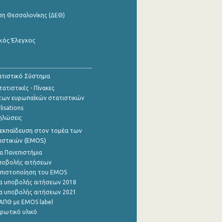
ση Θεσσαλονίκης (ΔΕΘ)
κός Έλεγχος
τιστικό Σύστημα
ατιστικές - Πίνακες
των ευρωπαΪκών στατιστικών
lisations
ηλώσεις
εκπαίδευση στον τομέα των
ιστικών (EMOS)
α Πανεπιστήμια
ποβολής αιτήσεων
η πιστοποίηση του EMOS
α υποβολής αιτήσεων 2018
α υποβολής αιτήσεων 2021
ΑΠΘ με EMOS label
ρωτικό υλικό