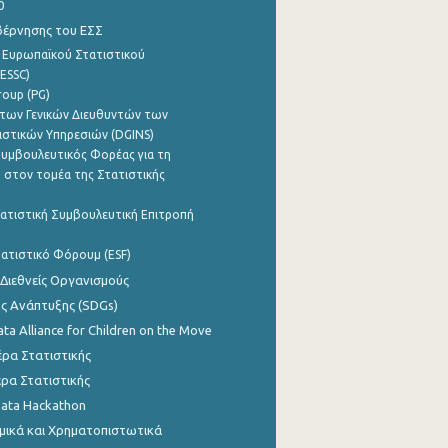
0
βέρνησης του ΕΣΣ
 Ευρωπαϊκού Στατιστικού
ESSC)
roup (PG)
των Γενικών Διευθυντών των
ιστικών Υπηρεσιών (DGINS)
υμβουλευτικός Φορέας για τη
 στον τομέα της Στατιστικής
ατιστική Συμβουλευτική Επιτροπή
ατιστικό Φόρουμ (ESF)
 Διεθνείς Οργανισμούς
ης Ανάπτυξης (SDGs)
ata Alliance for Children on the Move
ρα Στατιστικής
ρα Στατιστικής
Data Hackathon
μικά και Χρηματοπιστωτικά