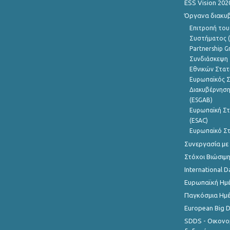
ESS Vision 202
Όργανα διακυ
Επιτροπή του
Συστήματος (
Partnership G
Συνδιάσκεψη 
Εθνικών Στατ
Ευρωπαϊκός Σ
Διακυβέρνηση
(ESGAB)
Ευρωπαϊκή Στ
(ESAC)
Ευρωπαϊκό Στ
Συνεργασία με
Στόχοι Βιώσιμ
International D
Ευρωπαϊκή Ημέ
Παγκόσμια Ημέ
European Big 
SDDS - Οικονο