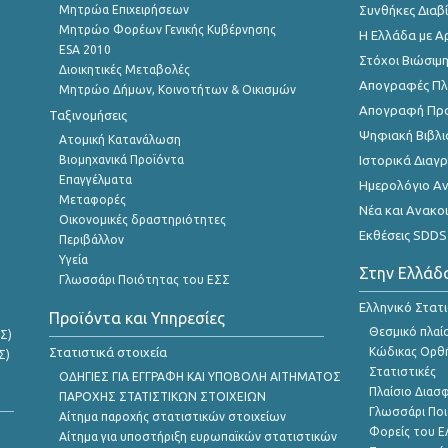
Μητρώα Επιχειρήσεων
Συνθήκες Διαβ
Μητρώο Φορέων Γενικής Κυβέρνησης
Η Ελλάδα με Α
ESA 2010
Στόχοι Βιώσιμ
Διοικητικές Μεταβολές
Απογραφές Πλη
Μητρώο Δήμων, Κοινοτήτων & Οικισμών
Απογραφή Πρ
Ταξινομήσεις
Ψηφιακή Βιβλι
Ατομική Κατανάλωση
Βιομηχανικά Προϊόντα
Ιστορικά Δια
Επαγγέλματα
Ημερολόγιο Α
Μεταφορές
Νέα και Ανακο
Οικονομικές δραστηριότητες
Εκθέσεις SDDS
Περιβάλλον
Υγεία
Στην Ελλάδ
Γλωσσάρι Ποιότητας του ΕΣΣ
Ελληνικό Στατ
Προϊόντα και Υπηρεσίες
Θεσμικό πλαί
Σ)
Στατιστικά στοιχεία
Κώδικας Ορθή
Σ)
Στατιστικές
ΟΔΗΓΙΕΣ ΓΙΑ ΕΓΓΡΑΦΗ ΚΑΙ ΥΠΟΒΟΛΗ ΑΙΤΗΜΑΤΟΣ
Πλαίσιο Διασ
ΠΑΡΟΧΗΣ ΣΤΑΤΙΣΤΙΚΩΝ ΣΤΟΙΧΕΙΩΝ
Γλωσσάρι Ποι
Αίτημα παροχής στατιστικών στοιχείων
Φορείς του 
Αίτημα για υποστήριξη ευρωπαϊκών στατιστικών