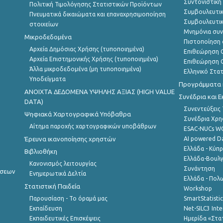
Συντονιστική
Πολιτική Τιμολόγησης Στατιστικών Προϊόντων
Συμβουλευτικ
Πνευματικά δικαιώματα και επαναχρησιμοποίηση
Συμβουλευτικ
στοιχείων
Μνημόνια συν
Μικροδεδομένα
Πιστοποίηση 
Αρχεία Δημόσιας Χρήσης (τυποποιημένα)
Επιθεώρηση Ο
Αρχεία Επιστημονικής Χρήσης (τυποποιημένα)
Επιθεώρηση Ο
Άλλα μικροδεδομένα (μη τυποποιημένα)
Ελληνικό Στα
Υποδείγματα
Προγράμματα κ
ANOIXTA ΔΕΔΟΜΕΝΑ ΥΨΗΛΗΣ ΑΞΙΑΣ (HIGH VALUE
Συνέδρια και 
DATA)
Συνεντεύξεις
Ψηφιακά Χαρτογραφικά Υπόβαθρα
Συνέδρια Χρ
Αίτημα παροχής χαρτογραφικών υποβάθρων
ESAC-NUCs 
Έρευνα ικανοποίησης χρηστών
AI powered Dat
Ελλάδα - Κύπ
Βιβλιοθήκη
Ελλάδα-Βουλγ
Κανονισμός λειτουργίας
Συνάντηση
ήσεων
Ενημερωτικά Δελτία
Ελλάδα - Πολω
Στατιστική Παιδεία
Workshop
Παρουσίαση - Το όραμά μας
SmartStatisti
Εκπαίδευση
Net-SILC3 Int
Εκπαιδευτικές Επισκέψεις
Ημερίδα «Στατ