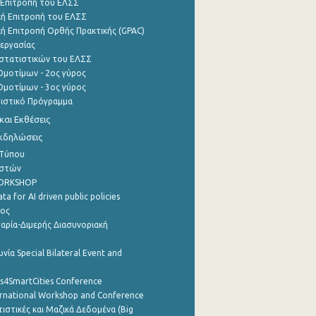
 Επιτροπή του ΕΛΣΣ
ή Επιτροπή του ΕΛΣΣ
ή Επιτροπή Ορθής Πρακτικής (GPAC)
εργασίας
στατιστικών του ΕΛΣΣ
μοτίμων - 2ος γύρος
μοτίμων - 3ος γύρος
τιστικό Πρόγραμμα
αι Εκθέσεις
Εκδηλώσεις
 Τύπου
ηστών
WORKSHOP
a for AI driven public policies
ρος
αρία-Διμερής Διασυνοριακή
νία Special Bilateral Event and
cs4SmartCities Conference
ernational Workshop and Conference
ιστικές και Μαζικά Δεδομένα (Big