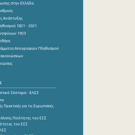
ίωσης στην Ελλάδα
ριθμούς
ης Ανάπτυξης
θυσμού 1821 - 2021
οσφύγων 1923
οθήκη
γράμματα Απογραφών Πληθυσμού
νακοινώσεων
ινώσεις
α
ιστικό Σύστημα - ΕΛΣΣ
σιο
ς Πρακτικής για τις Ευρωπαϊκές
φάλισης Ποιότητας του ΕΣΣ
ότητας του ΕΣΣ
ΕΛΣΣ