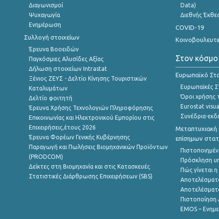
Διαγωνισμοί
Data)
Ψυχαγωγία
Διεθνής Έκθε
Ενημέρωση
COVID-19
Συλλογή στοιχείων
Κοινοβουλευτι
Έρευνα Βοοειδών
Στον κόσμο
Παγκόσμιες Αλυσίδες Αξίας
Δήλωση στοιχείων Intrastat
Ευρωπαϊκό Στα
Ξένιος ΖΕΥΣ - Δελτίο Κίνησης Τουριστικών
Ευρωπαϊκές Στ
Καταλυμάτων
Όροι χρήσης 
Δελτίο φοιτητή
Eurostat visua
Έρευνα Χρήσης Τεχνολογιών Πληροφόρησης
Συνέδρια-εκδ
Επικοινωνίας και Ηλεκτρονικού Εμπορίου στις
Επιχειρήσεις,έτους 2026
Μεταπτυχιακή 
Έρευνα Φορέων Γενικής Κυβέρνησης
επίσημων στατ
Παραγωγή και Πωλήσεις Βιομηχανικών Προϊόντων
Πιστοποιημέν
(PRODCOM)
Πρόσκληση υ
Δείκτες στη Βιομηχανία και στις Κατασκευές
Πώς γίνεται 
Στατιστικές Διάρθρωσης Επιχειρήσεων (SBS)
Αποτελέσματ
Αποτελέσματ
Πιστοποίηση 
EMOS – Ενημε