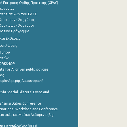
ή Επιτροπή Ορθής Πρακτικής (GPAC)
εργασίας
στατιστικών του ΕΛΣΣ
μοτίμων - 2ος γύρος
μοτίμων - 3ος γύρος
τιστικό Πρόγραμμα
αι Εκθέσεις
Εκδηλώσεις
 Τύπου
ηστών
WORKSHOP
a for AI driven public policies
ρος
αρία-Διμερής Διασυνοριακή
νία Special Bilateral Event and
cs4SmartCities Conference
ernational Workshop and Conference
ιστικές και Μαζικά Δεδομένα (Big
ση Θεσσαλονίκης (ΔΕΘ)