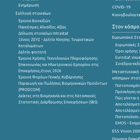
Ενημέρωση
COVID-19
Συλλογή στοιχείων
Κοινοβουλευτι
Έρευνα Βοοειδών
Στον κόσμο
Παγκόσμιες Αλυσίδες Αξίας
Δήλωση στοιχείων Intrastat
Ευρωπαϊκό Στα
Ξένιος ΖΕΥΣ - Δελτίο Κίνησης Τουριστικών
Ευρωπαϊκές Στ
Καταλυμάτων
Όροι χρήσης 
Δελτίο φοιτητή
Eurostat visua
Έρευνα Χρήσης Τεχνολογιών Πληροφόρησης
Συνέδρια-εκδ
Επικοινωνίας και Ηλεκτρονικού Εμπορίου στις
Επιχειρήσεις,έτους 2026
Μεταπτυχιακή 
Έρευνα Φορέων Γενικής Κυβέρνησης
επίσημων στατ
Παραγωγή και Πωλήσεις Βιομηχανικών Προϊόντων
Πιστοποιημέν
(PRODCOM)
Πρόσκληση υ
Δείκτες στη Βιομηχανία και στις Κατασκευές
Πώς γίνεται 
Στατιστικές Διάρθρωσης Επιχειρήσεων (SBS)
Αποτελέσματ
Αποτελέσματ
Πιστοποίηση 
EMOS – Ενημε
ESS Vision 202
Όργανα διακυ