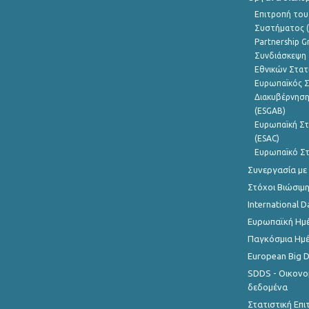
Επιτροπή του
Συστήματος (
Partnership G
Συνδιάσκεψη 
Εθνικών Στατ
Ευρωπαϊκός Σ
Διακυβέρνηση
(ESGAB)
Ευρωπαϊκή Στ
(ESAC)
Ευρωπαϊκό Στ
Συνεργασία με
Στόχοι Βιώσιμ
International D
Ευρωπαϊκή Ημέ
Παγκόσμια Ημέ
European Big 
SDDS - Οικονο
δεδομένα
Στατιστική Επ