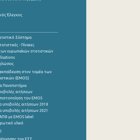
κός Έλεγχος
τιστικό Σύστημα
ατιστικές - Πίνακες
των ευρωπαΪκών στατιστικών
lisations
ηλώσεις
εκπαίδευση στον τομέα των
ιστικών (EMOS)
α Πανεπιστήμια
ποβολής αιτήσεων
η πιστοποίηση του EMOS
α υποβολής αιτήσεων 2018
α υποβολής αιτήσεων 2021
ΑΠΘ με EMOS label
ρωτικό υλικό
0
βέρνησης του ΕΣΣ