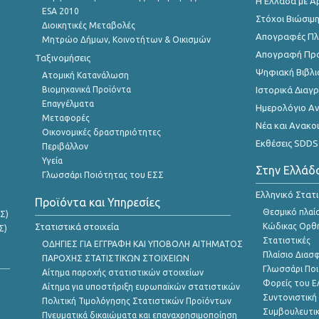
Η Ελλάδα με Α
ESA 2010
Στόχοι Βιώσιμ
Διοικητικές Μεταβολές
Απογραφές Πλη
Μητρώο Δήμων, Κοινοτήτων & Οικισμών
Απογραφή Πρ
Ταξινομήσεις
Ψηφιακή Βιβλι
Ατομική Κατανάλωση
Βιομηχανικά Προϊόντα
Ιστορικά Δια
Επαγγέλματα
Ημερολόγιο Α
Μεταφορές
Νέα και Ανακο
Οικονομικές δραστηριότητες
Εκθέσεις SDDS
Περιβάλλον
Υγεία
Στην Ελλάδ
Γλωσσάρι Ποιότητας του ΕΣΣ
Ελληνικό Στατ
Προϊόντα και Υπηρεσίες
Θεσμικό πλαί
Σ)
Στατιστικά στοιχεία
Κώδικας Ορθή
Σ)
Στατιστικές
ΟΔΗΓΙΕΣ ΓΙΑ ΕΓΓΡΑΦΗ ΚΑΙ ΥΠΟΒΟΛΗ ΑΙΤΗΜΑΤΟΣ
Πλαίσιο Διασ
ΠΑΡΟΧΗΣ ΣΤΑΤΙΣΤΙΚΩΝ ΣΤΟΙΧΕΙΩΝ
Γλωσσάρι Ποι
Αίτημα παροχής στατιστικών στοιχείων
Φορείς του 
Αίτημα για υποστήριξη ευρωπαϊκών στατιστικών
Συντονιστική
Πολιτική Τιμολόγησης Στατιστικών Προϊόντων
Συμβουλευτικ
Πνευματικά δικαιώματα και επαναχρησιμοποίηση