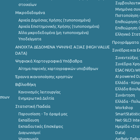
Συμβουλευτικ
στοιχείων
Μνημόνια συν
Μικροδεδομένα
Πιστοποίηση 
Αρχεία Δημόσιας Χρήσης (τυποποιημένα)
Επιθεώρηση Ο
Αρχεία Επιστημονικής Χρήσης (τυποποιημένα)
Επιθεώρηση Ο
Άλλα μικροδεδομένα (μη τυποποιημένα)
Ελληνικό Στα
Υποδείγματα
Προγράμματα κ
ANOIXTA ΔΕΔΟΜΕΝΑ ΥΨΗΛΗΣ ΑΞΙΑΣ (HIGH VALUE
Συνέδρια και 
DATA)
Συνεντεύξεις
Ψηφιακά Χαρτογραφικά Υπόβαθρα
Συνέδρια Χρ
Αίτημα παροχής χαρτογραφικών υποβάθρων
ESAC-NUCs 
Έρευνα ικανοποίησης χρηστών
AI powered Dat
Ελλάδα - Κύπ
Βιβλιοθήκη
Ελλάδα-Βουλγ
Κανονισμός λειτουργίας
Συνάντηση
ήσεων
Ενημερωτικά Δελτία
Ελλάδα - Πολω
Στατιστική Παιδεία
Workshop
Παρουσίαση - Το όραμά μας
SmartStatisti
Εκπαίδευση
Net-SILC3 Int
Εκπαιδευτικές Επισκέψεις
Ημερίδα «Στατ
Διαγωνισμοί
Data)
Ψυχαγωγία
Διεθνής Έκθε