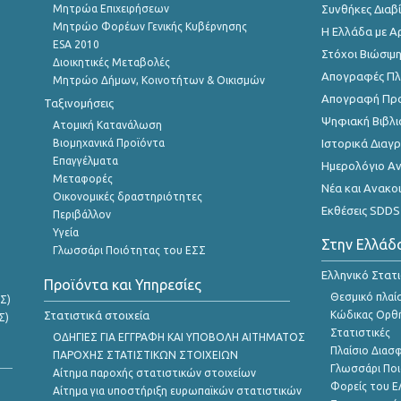
Μητρώα Επιχειρήσεων
Συνθήκες Διαβ
Μητρώο Φορέων Γενικής Κυβέρνησης
Η Ελλάδα με Α
ESA 2010
Στόχοι Βιώσιμ
Διοικητικές Μεταβολές
Απογραφές Πλη
Μητρώο Δήμων, Κοινοτήτων & Οικισμών
Απογραφή Πρ
Ταξινομήσεις
Ψηφιακή Βιβλι
Ατομική Κατανάλωση
Βιομηχανικά Προϊόντα
Ιστορικά Δια
Επαγγέλματα
Ημερολόγιο Α
Μεταφορές
Νέα και Ανακο
Οικονομικές δραστηριότητες
Εκθέσεις SDDS
Περιβάλλον
Υγεία
Στην Ελλάδ
Γλωσσάρι Ποιότητας του ΕΣΣ
Ελληνικό Στατ
Προϊόντα και Υπηρεσίες
Θεσμικό πλαί
Σ)
Στατιστικά στοιχεία
Κώδικας Ορθή
Σ)
Στατιστικές
ΟΔΗΓΙΕΣ ΓΙΑ ΕΓΓΡΑΦΗ ΚΑΙ ΥΠΟΒΟΛΗ ΑΙΤΗΜΑΤΟΣ
Πλαίσιο Διασ
ΠΑΡΟΧΗΣ ΣΤΑΤΙΣΤΙΚΩΝ ΣΤΟΙΧΕΙΩΝ
Γλωσσάρι Ποι
Αίτημα παροχής στατιστικών στοιχείων
Φορείς του 
Αίτημα για υποστήριξη ευρωπαϊκών στατιστικών