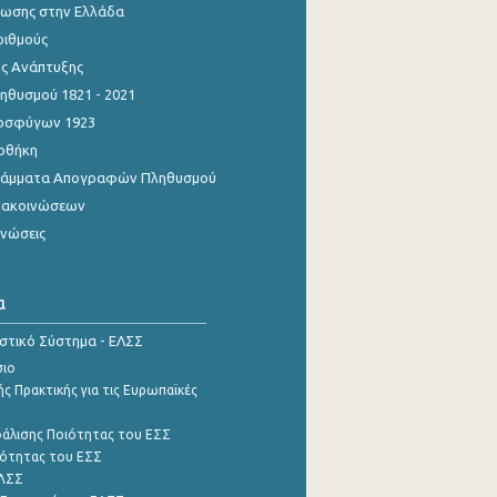
ίωσης στην Ελλάδα
ριθμούς
ης Ανάπτυξης
θυσμού 1821 - 2021
οσφύγων 1923
οθήκη
γράμματα Απογραφών Πληθυσμού
νακοινώσεων
ινώσεις
α
ιστικό Σύστημα - ΕΛΣΣ
σιο
ς Πρακτικής για τις Ευρωπαϊκές
φάλισης Ποιότητας του ΕΣΣ
ότητας του ΕΣΣ
ΕΛΣΣ