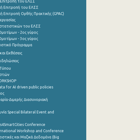
 Επιτροπή του ΕΛΣΣ
ή Επιτροπή του ΕΛΣΣ
ή Επιτροπή Ορθής Πρακτικής (GPAC)
εργασίας
στατιστικών του ΕΛΣΣ
μοτίμων - 2ος γύρος
μοτίμων - 3ος γύρος
τιστικό Πρόγραμμα
αι Εκθέσεις
Εκδηλώσεις
 Τύπου
ηστών
WORKSHOP
a for AI driven public policies
ρος
αρία-Διμερής Διασυνοριακή
νία Special Bilateral Event and
cs4SmartCities Conference
ernational Workshop and Conference
ιστικές και Μαζικά Δεδομένα (Big