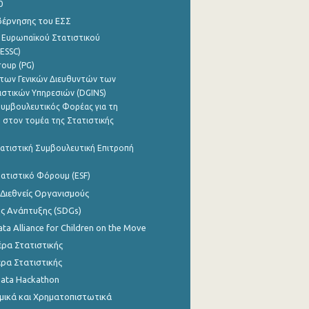
0
βέρνησης του ΕΣΣ
 Ευρωπαϊκού Στατιστικού
ESSC)
roup (PG)
των Γενικών Διευθυντών των
ιστικών Υπηρεσιών (DGINS)
υμβουλευτικός Φορέας για τη
 στον τομέα της Στατιστικής
ατιστική Συμβουλευτική Επιτροπή
ατιστικό Φόρουμ (ESF)
 Διεθνείς Οργανισμούς
ης Ανάπτυξης (SDGs)
ata Alliance for Children on the Move
ρα Στατιστικής
ρα Στατιστικής
Data Hackathon
μικά και Χρηματοπιστωτικά