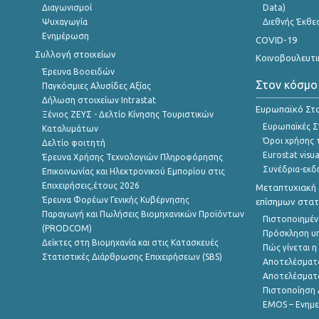
Διαγωνισμοί
Data)
Ψυχαγωγία
Διεθνής Έκθε
Ενημέρωση
COVID-19
Συλλογή στοιχείων
Κοινοβουλευτι
Έρευνα Βοοειδών
Στον κόσμο
Παγκόσμιες Αλυσίδες Αξίας
Δήλωση στοιχείων Intrastat
Ευρωπαϊκό Στα
Ξένιος ΖΕΥΣ - Δελτίο Κίνησης Τουριστικών
Ευρωπαϊκές Στ
Καταλυμάτων
Όροι χρήσης 
Δελτίο φοιτητή
Eurostat visua
Έρευνα Χρήσης Τεχνολογιών Πληροφόρησης
Συνέδρια-εκδ
Επικοινωνίας και Ηλεκτρονικού Εμπορίου στις
Επιχειρήσεις,έτους 2026
Μεταπτυχιακή 
Έρευνα Φορέων Γενικής Κυβέρνησης
επίσημων στατ
Παραγωγή και Πωλήσεις Βιομηχανικών Προϊόντων
Πιστοποιημέν
(PRODCOM)
Πρόσκληση υ
Δείκτες στη Βιομηχανία και στις Κατασκευές
Πώς γίνεται 
Στατιστικές Διάρθρωσης Επιχειρήσεων (SBS)
Αποτελέσματ
Αποτελέσματ
Πιστοποίηση 
EMOS – Ενημε