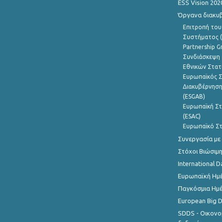
ESS Vision 202
Όργανα διακυ
Επιτροπή του
Συστήματος (
Partnership G
Συνδιάσκεψη 
Εθνικών Στατ
Ευρωπαϊκός Σ
Διακυβέρνηση
(ESGAB)
Ευρωπαϊκή Στ
(ESAC)
Ευρωπαϊκό Στ
Συνεργασία με
Στόχοι Βιώσιμ
International D
Ευρωπαϊκή Ημέ
Παγκόσμια Ημέ
European Big 
SDDS - Οικονο