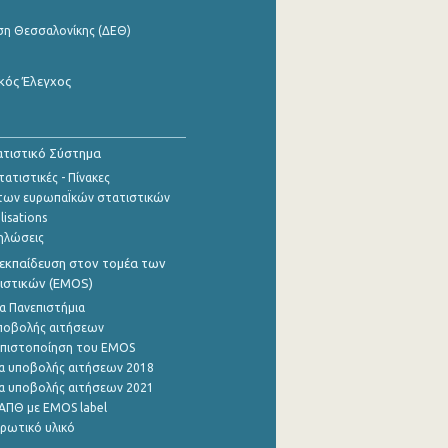
ση Θεσσαλονίκης (ΔΕΘ)
κός Έλεγχος
τιστικό Σύστημα
ατιστικές - Πίνακες
των ευρωπαΪκών στατιστικών
lisations
ηλώσεις
εκπαίδευση στον τομέα των
ιστικών (EMOS)
α Πανεπιστήμια
ποβολής αιτήσεων
η πιστοποίηση του EMOS
α υποβολής αιτήσεων 2018
α υποβολής αιτήσεων 2021
ΑΠΘ με EMOS label
ρωτικό υλικό