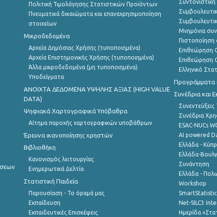
Συντονιστική
Πολιτική Τιμολόγησης Στατιστικών Προϊόντων
Συμβουλευτικ
Πνευματικά δικαιώματα και επαναχρησιμοποίηση
Συμβουλευτικ
στοιχείων
Μνημόνια συν
Μικροδεδομένα
Πιστοποίηση 
Αρχεία Δημόσιας Χρήσης (τυποποιημένα)
Επιθεώρηση Ο
Αρχεία Επιστημονικής Χρήσης (τυποποιημένα)
Επιθεώρηση Ο
Άλλα μικροδεδομένα (μη τυποποιημένα)
Ελληνικό Στα
Υποδείγματα
Προγράμματα κ
ANOIXTA ΔΕΔΟΜΕΝΑ ΥΨΗΛΗΣ ΑΞΙΑΣ (HIGH VALUE
Συνέδρια και 
DATA)
Συνεντεύξεις
Ψηφιακά Χαρτογραφικά Υπόβαθρα
Συνέδρια Χρ
Αίτημα παροχής χαρτογραφικών υποβάθρων
ESAC-NUCs 
Έρευνα ικανοποίησης χρηστών
AI powered Dat
Ελλάδα - Κύπ
Βιβλιοθήκη
Ελλάδα-Βουλγ
Κανονισμός λειτουργίας
Συνάντηση
ήσεων
Ενημερωτικά Δελτία
Ελλάδα - Πολω
Στατιστική Παιδεία
Workshop
Παρουσίαση - Το όραμά μας
SmartStatisti
Εκπαίδευση
Net-SILC3 Int
Εκπαιδευτικές Επισκέψεις
Ημερίδα «Στατ