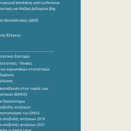
ernational Workshop and Conference
ιστικές και Μαζικά Δεδομένα (Big
ση Θεσσαλονίκης (ΔΕΘ)
κός Έλεγχος
τιστικό Σύστημα
ατιστικές - Πίνακες
των ευρωπαΪκών στατιστικών
lisations
ηλώσεις
εκπαίδευση στον τομέα των
ιστικών (EMOS)
α Πανεπιστήμια
ποβολής αιτήσεων
η πιστοποίηση του EMOS
α υποβολής αιτήσεων 2018
α υποβολής αιτήσεων 2021
ΑΠΘ με EMOS label