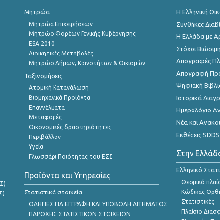
Μητρώα
Η Ελληνική Οι
Μητρώα Επιχειρήσεων
Συνθήκες Διαβ
Μητρώο Φορέων Γενικής Κυβέρνησης
Η Ελλάδα με Α
ESA 2010
Στόχοι Βιώσιμ
Διοικητικές Μεταβολές
Απογραφές Πλη
Μητρώο Δήμων, Κοινοτήτων & Οικισμών
Απογραφή Πρ
Ταξινομήσεις
Ψηφιακή Βιβλι
Ατομική Κατανάλωση
Βιομηχανικά Προϊόντα
Ιστορικά Δια
Επαγγέλματα
Ημερολόγιο Α
Μεταφορές
Νέα και Ανακο
Οικονομικές δραστηριότητες
Εκθέσεις SDDS
Περιβάλλον
Υγεία
Στην Ελλάδ
Γλωσσάρι Ποιότητας του ΕΣΣ
Ελληνικό Στατ
Προϊόντα και Υπηρεσίες
Θεσμικό πλαί
Σ)
Στατιστικά στοιχεία
Κώδικας Ορθή
Σ)
Στατιστικές
ΟΔΗΓΙΕΣ ΓΙΑ ΕΓΓΡΑΦΗ ΚΑΙ ΥΠΟΒΟΛΗ ΑΙΤΗΜΑΤΟΣ
Πλαίσιο Διασ
ΠΑΡΟΧΗΣ ΣΤΑΤΙΣΤΙΚΩΝ ΣΤΟΙΧΕΙΩΝ