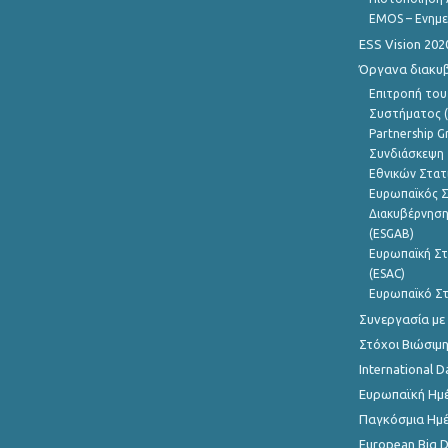
EMOS – Ενημε
ESS Vision 202
Όργανα διακυ
Επιτροπή του
Συστήματος (
Partnership G
Συνδιάσκεψη 
Εθνικών Στατ
Ευρωπαϊκός Σ
Διακυβέρνηση
(ESGAB)
Ευρωπαϊκή Στ
(ESAC)
Ευρωπαϊκό Στ
Συνεργασία με
Στόχοι Βιώσιμ
International D
Ευρωπαϊκή Ημέ
Παγκόσμια Ημέ
European Big 