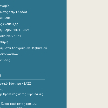
κονομία
ίωσης στην Ελλάδα
ριθμούς
ης Ανάπτυξης
θυσμού 1821 - 2021
οσφύγων 1923
οθήκη
γράμματα Απογραφών Πληθυσμού
νακοινώσεων
ινώσεις
α
ιστικό Σύστημα - ΕΛΣΣ
σιο
ς Πρακτικής για τις Ευρωπαϊκές
φάλισης Ποιότητας του ΕΣΣ