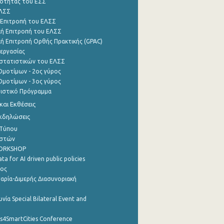
ότητας του ΕΣΣ
ΕΛΣΣ
 Επιτροπή του ΕΛΣΣ
ή Επιτροπή του ΕΛΣΣ
ή Επιτροπή Ορθής Πρακτικής (GPAC)
εργασίας
στατιστικών του ΕΛΣΣ
μοτίμων - 2ος γύρος
μοτίμων - 3ος γύρος
τιστικό Πρόγραμμα
αι Εκθέσεις
Εκδηλώσεις
 Τύπου
ηστών
WORKSHOP
a for AI driven public policies
ρος
αρία-Διμερής Διασυνοριακή
νία Special Bilateral Event and
cs4SmartCities Conference