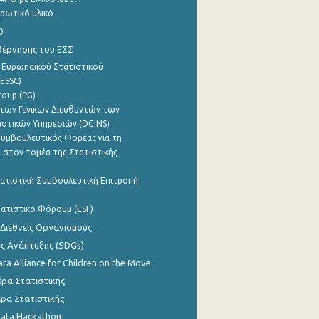
ρωτικό υλικό
0
βέρνησης του ΕΣΣ
 Ευρωπαϊκού Στατιστικού
ESSC)
roup (PG)
των Γενικών Διευθυντών των
ιστικών Υπηρεσιών (DGINS)
υμβουλευτικός Φορέας για τη
 στον τομέα της Στατιστικής
ατιστική Συμβουλευτική Επιτροπή
ατιστικό Φόρουμ (ESF)
 Διεθνείς Οργανισμούς
ης Ανάπτυξης (SDGs)
ata Alliance for Children on the Move
ρα Στατιστικής
ρα Στατιστικής
Data Hackathon