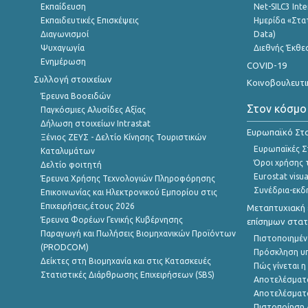
Εκπαίδευση
Net-SILC3 Int
Εκπαιδευτικές Επισκέψεις
Ημερίδα «Στατ
Διαγωνισμοί
Data)
Ψυχαγωγία
Διεθνής Έκθε
Ενημέρωση
COVID-19
Συλλογή στοιχείων
Κοινοβουλευτι
Έρευνα Βοοειδών
Στον κόσμο
Παγκόσμιες Αλυσίδες Αξίας
Δήλωση στοιχείων Intrastat
Ευρωπαϊκό Στα
Ξένιος ΖΕΥΣ - Δελτίο Κίνησης Τουριστικών
Ευρωπαϊκές Στ
Καταλυμάτων
Όροι χρήσης 
Δελτίο φοιτητή
Eurostat visua
Έρευνα Χρήσης Τεχνολογιών Πληροφόρησης
Συνέδρια-εκδ
Επικοινωνίας και Ηλεκτρονικού Εμπορίου στις
Επιχειρήσεις,έτους 2026
Μεταπτυχιακή 
Έρευνα Φορέων Γενικής Κυβέρνησης
επίσημων στατ
Παραγωγή και Πωλήσεις Βιομηχανικών Προϊόντων
Πιστοποιημέν
(PRODCOM)
Πρόσκληση υ
Δείκτες στη Βιομηχανία και στις Κατασκευές
Πώς γίνεται 
Στατιστικές Διάρθρωσης Επιχειρήσεων (SBS)
Αποτελέσματ
Αποτελέσματ
Πιστοποίηση 