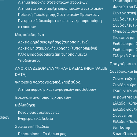
Γλωσσάρι Ποι
Αίτημα παροχής στατιστικών στοιχείων
Φορείς του 
Αίτημα για υποστήριξη ευρωπαϊκών στατιστικών
Συντονιστική
Πολιτική Τιμολόγησης Στατιστικών Προϊόντων
Συμβουλευτικ
Πνευματικά δικαιώματα και επαναχρησιμοποίηση
Συμβουλευτικ
στοιχείων
Μνημόνια συν
Μικροδεδομένα
Πιστοποίηση 
Αρχεία Δημόσιας Χρήσης (τυποποιημένα)
Επιθεώρηση Ο
Αρχεία Επιστημονικής Χρήσης (τυποποιημένα)
Επιθεώρηση Ο
Άλλα μικροδεδομένα (μη τυποποιημένα)
Ελληνικό Στα
Υποδείγματα
Προγράμματα κ
ANOIXTA ΔΕΔΟΜΕΝΑ ΥΨΗΛΗΣ ΑΞΙΑΣ (HIGH VALUE
Συνέδρια και 
DATA)
Συνεντεύξεις
Ψηφιακά Χαρτογραφικά Υπόβαθρα
Συνέδρια Χρ
Αίτημα παροχής χαρτογραφικών υποβάθρων
ESAC-NUCs 
Έρευνα ικανοποίησης χρηστών
AI powered Dat
Ελλάδα - Κύπ
Βιβλιοθήκη
Ελλάδα-Βουλγ
Κανονισμός λειτουργίας
Συνάντηση
ήσεων
Ενημερωτικά Δελτία
Ελλάδα - Πολω
Στατιστική Παιδεία
Workshop
Παρουσίαση - Το όραμά μας
SmartStatisti