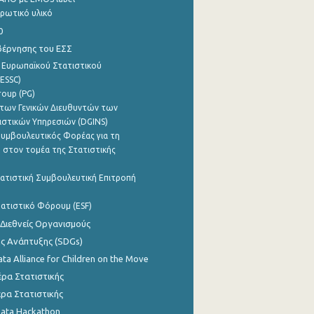
ρωτικό υλικό
0
βέρνησης του ΕΣΣ
 Ευρωπαϊκού Στατιστικού
ESSC)
roup (PG)
των Γενικών Διευθυντών των
ιστικών Υπηρεσιών (DGINS)
υμβουλευτικός Φορέας για τη
 στον τομέα της Στατιστικής
ατιστική Συμβουλευτική Επιτροπή
ατιστικό Φόρουμ (ESF)
 Διεθνείς Οργανισμούς
ης Ανάπτυξης (SDGs)
ata Alliance for Children on the Move
ρα Στατιστικής
ρα Στατιστικής
Data Hackathon