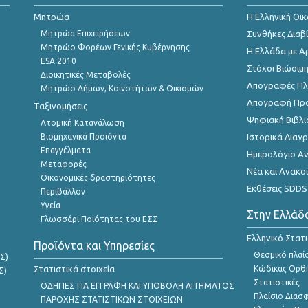
Μητρώα
Η Ελληνική Οι
Μητρώα Επιχειρήσεων
Συνθήκες Διαβ
Μητρώο Φορέων Γενικής Κυβέρνησης
Η Ελλάδα με Α
ESA 2010
Στόχοι Βιώσιμ
Διοικητικές Μεταβολές
Απογραφές Πλη
Μητρώο Δήμων, Κοινοτήτων & Οικισμών
Απογραφή Πρ
Ταξινομήσεις
Ψηφιακή Βιβλι
Ατομική Κατανάλωση
Βιομηχανικά Προϊόντα
Ιστορικά Δια
Επαγγέλματα
Ημερολόγιο Α
Μεταφορές
Νέα και Ανακο
Οικονομικές δραστηριότητες
Εκθέσεις SDDS
Περιβάλλον
Υγεία
Στην Ελλάδ
Γλωσσάρι Ποιότητας του ΕΣΣ
Ελληνικό Στατ
Προϊόντα και Υπηρεσίες
Θεσμικό πλαί
Σ)
Στατιστικά στοιχεία
Κώδικας Ορθή
Σ)
Στατιστικές
ΟΔΗΓΙΕΣ ΓΙΑ ΕΓΓΡΑΦΗ ΚΑΙ ΥΠΟΒΟΛΗ ΑΙΤΗΜΑΤΟΣ
Πλαίσιο Διασ
ΠΑΡΟΧΗΣ ΣΤΑΤΙΣΤΙΚΩΝ ΣΤΟΙΧΕΙΩΝ