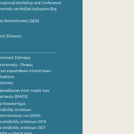
ernational Workshop and Conference
ιστικές και Μαζικά Δεδομένα (Big
ση Θεσσαλονίκης (ΔΕΘ)
κός Έλεγχος
τιστικό Σύστημα
ατιστικές - Πίνακες
των ευρωπαΪκών στατιστικών
lisations
ηλώσεις
εκπαίδευση στον τομέα των
ιστικών (EMOS)
α Πανεπιστήμια
ποβολής αιτήσεων
η πιστοποίηση του EMOS
α υποβολής αιτήσεων 2018
α υποβολής αιτήσεων 2021
ΑΠΘ με EMOS label