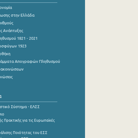
κονομία
ίωσης στην Ελλάδα
ριθμούς
ης Ανάπτυξης
θυσμού 1821 - 2021
οσφύγων 1923
οθήκη
γράμματα Απογραφών Πληθυσμού
νακοινώσεων
ινώσεις
α
ιστικό Σύστημα - ΕΛΣΣ
σιο
ς Πρακτικής για τις Ευρωπαϊκές
φάλισης Ποιότητας του ΕΣΣ