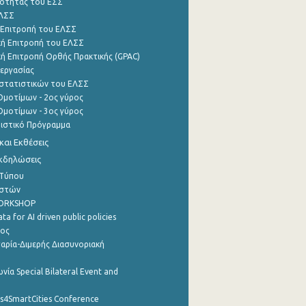
ότητας του ΕΣΣ
ΕΛΣΣ
 Επιτροπή του ΕΛΣΣ
ή Επιτροπή του ΕΛΣΣ
ή Επιτροπή Ορθής Πρακτικής (GPAC)
εργασίας
στατιστικών του ΕΛΣΣ
μοτίμων - 2ος γύρος
μοτίμων - 3ος γύρος
τιστικό Πρόγραμμα
αι Εκθέσεις
Εκδηλώσεις
 Τύπου
ηστών
WORKSHOP
a for AI driven public policies
ρος
αρία-Διμερής Διασυνοριακή
νία Special Bilateral Event and
cs4SmartCities Conference