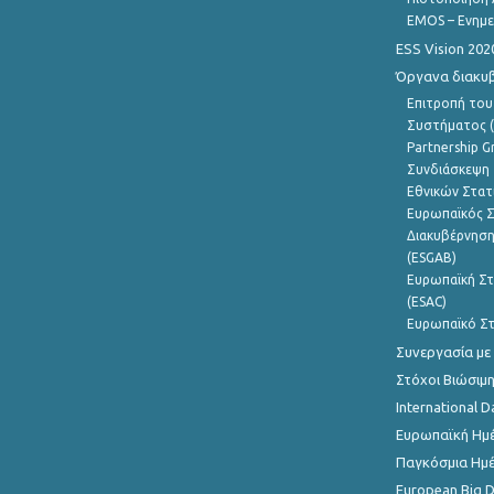
EMOS – Ενημε
ESS Vision 202
Όργανα διακυ
Επιτροπή του
Συστήματος (
Partnership G
Συνδιάσκεψη 
Εθνικών Στατ
Ευρωπαϊκός Σ
Διακυβέρνηση
(ESGAB)
Ευρωπαϊκή Στ
(ESAC)
Ευρωπαϊκό Στ
Συνεργασία με
Στόχοι Βιώσιμ
International D
Ευρωπαϊκή Ημέ
Παγκόσμια Ημέ
European Big 