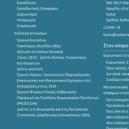
Εκπαίδευση
Net-SILC3 Int
Εκπαιδευτικές Επισκέψεις
Ημερίδα «Στατ
Διαγωνισμοί
Data)
Ψυχαγωγία
Διεθνής Έκθε
Ενημέρωση
COVID-19
Συλλογή στοιχείων
Κοινοβουλευτι
Έρευνα Βοοειδών
Στον κόσμο
Παγκόσμιες Αλυσίδες Αξίας
Δήλωση στοιχείων Intrastat
Ευρωπαϊκό Στα
Ξένιος ΖΕΥΣ - Δελτίο Κίνησης Τουριστικών
Ευρωπαϊκές Στ
Καταλυμάτων
Όροι χρήσης 
Δελτίο φοιτητή
Eurostat visua
Έρευνα Χρήσης Τεχνολογιών Πληροφόρησης
Συνέδρια-εκδ
Επικοινωνίας και Ηλεκτρονικού Εμπορίου στις
Επιχειρήσεις,έτους 2026
Μεταπτυχιακή 
Έρευνα Φορέων Γενικής Κυβέρνησης
επίσημων στατ
Παραγωγή και Πωλήσεις Βιομηχανικών Προϊόντων
Πιστοποιημέν
(PRODCOM)
Πρόσκληση υ
Δείκτες στη Βιομηχανία και στις Κατασκευές
Πώς γίνεται 
Στατιστικές Διάρθρωσης Επιχειρήσεων (SBS)
Αποτελέσματ
Αποτελέσματ
Πιστοποίηση 