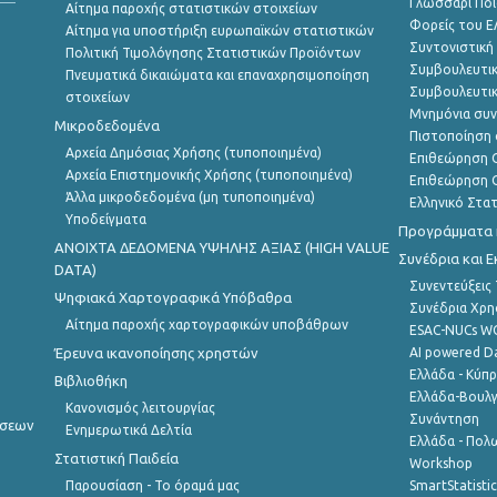
Γλωσσάρι Ποι
Αίτημα παροχής στατιστικών στοιχείων
Φορείς του 
Αίτημα για υποστήριξη ευρωπαϊκών στατιστικών
Συντονιστική
Πολιτική Τιμολόγησης Στατιστικών Προϊόντων
Συμβουλευτικ
Πνευματικά δικαιώματα και επαναχρησιμοποίηση
Συμβουλευτικ
στοιχείων
Μνημόνια συν
Μικροδεδομένα
Πιστοποίηση 
Αρχεία Δημόσιας Χρήσης (τυποποιημένα)
Επιθεώρηση Ο
Αρχεία Επιστημονικής Χρήσης (τυποποιημένα)
Επιθεώρηση Ο
Άλλα μικροδεδομένα (μη τυποποιημένα)
Ελληνικό Στα
Υποδείγματα
Προγράμματα κ
ANOIXTA ΔΕΔΟΜΕΝΑ ΥΨΗΛΗΣ ΑΞΙΑΣ (HIGH VALUE
Συνέδρια και 
DATA)
Συνεντεύξεις
Ψηφιακά Χαρτογραφικά Υπόβαθρα
Συνέδρια Χρ
Αίτημα παροχής χαρτογραφικών υποβάθρων
ESAC-NUCs 
Έρευνα ικανοποίησης χρηστών
AI powered Dat
Ελλάδα - Κύπ
Βιβλιοθήκη
Ελλάδα-Βουλγ
Κανονισμός λειτουργίας
Συνάντηση
ήσεων
Ενημερωτικά Δελτία
Ελλάδα - Πολω
Στατιστική Παιδεία
Workshop
Παρουσίαση - Το όραμά μας
SmartStatisti