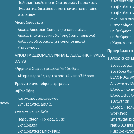
Συντονιστική
Πολιτική Τιμολόγησης Στατιστικών Προϊόντων
Συμβουλευτικ
Πνευματικά δικαιώματα και επαναχρησιμοποίηση
Συμβουλευτικ
στοιχείων
Μνημόνια συν
Μικροδεδομένα
Πιστοποίηση 
Αρχεία Δημόσιας Χρήσης (τυποποιημένα)
Επιθεώρηση Ο
Αρχεία Επιστημονικής Χρήσης (τυποποιημένα)
Επιθεώρηση Ο
Άλλα μικροδεδομένα (μη τυποποιημένα)
Ελληνικό Στα
Υποδείγματα
Προγράμματα κ
ANOIXTA ΔΕΔΟΜΕΝΑ ΥΨΗΛΗΣ ΑΞΙΑΣ (HIGH VALUE
Συνέδρια και 
DATA)
Συνεντεύξεις
Ψηφιακά Χαρτογραφικά Υπόβαθρα
Συνέδρια Χρ
Αίτημα παροχής χαρτογραφικών υποβάθρων
ESAC-NUCs 
Έρευνα ικανοποίησης χρηστών
AI powered Dat
Ελλάδα - Κύπ
Βιβλιοθήκη
Ελλάδα-Βουλγ
Κανονισμός λειτουργίας
Συνάντηση
ήσεων
Ενημερωτικά Δελτία
Ελλάδα - Πολω
Στατιστική Παιδεία
Workshop
Παρουσίαση - Το όραμά μας
SmartStatisti
Εκπαίδευση
Net-SILC3 Int
Εκπαιδευτικές Επισκέψεις
Ημερίδα «Στατ