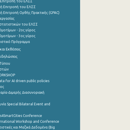
 Επιτροπή του ΕΛΣΣ
ή Επιτροπή του ΕΛΣΣ
ή Επιτροπή Ορθής Πρακτικής (GPAC)
εργασίας
στατιστικών του ΕΛΣΣ
μοτίμων - 2ος γύρος
μοτίμων - 3ος γύρος
τιστικό Πρόγραμμα
αι Εκθέσεις
Εκδηλώσεις
 Τύπου
ηστών
WORKSHOP
a for AI driven public policies
ρος
αρία-Διμερής Διασυνοριακή
νία Special Bilateral Event and
cs4SmartCities Conference
ernational Workshop and Conference
ιστικές και Μαζικά Δεδομένα (Big