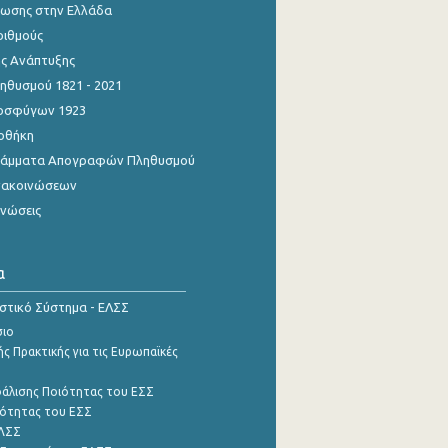
ίωσης στην Ελλάδα
ριθμούς
ης Ανάπτυξης
θυσμού 1821 - 2021
οσφύγων 1923
οθήκη
γράμματα Απογραφών Πληθυσμού
νακοινώσεων
ινώσεις
α
ιστικό Σύστημα - ΕΛΣΣ
σιο
ς Πρακτικής για τις Ευρωπαϊκές
φάλισης Ποιότητας του ΕΣΣ
ότητας του ΕΣΣ
ΕΛΣΣ