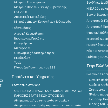
Μητρώα Επιχειρήσεων
Συνθήκες Διαβ
Μητρώο Φορέων Γενικής Κυβέρνησης
Η Ελλάδα με Α
ESA 2010
Στόχοι Βιώσιμ
Διοικητικές Μεταβολές
Απογραφές Πλη
Μητρώο Δήμων, Κοινοτήτων & Οικισμών
Απογραφή Πρ
Ταξινομήσεις
Ψηφιακή Βιβλι
Ατομική Κατανάλωση
Βιομηχανικά Προϊόντα
Ιστορικά Δια
Επαγγέλματα
Ημερολόγιο Α
Μεταφορές
Νέα και Ανακο
Οικονομικές δραστηριότητες
Εκθέσεις SDDS
Περιβάλλον
Υγεία
Στην Ελλάδ
Γλωσσάρι Ποιότητας του ΕΣΣ
Ελληνικό Στατ
Προϊόντα και Υπηρεσίες
Θεσμικό πλαί
Σ)
Στατιστικά στοιχεία
Κώδικας Ορθή
Σ)
Στατιστικές
ΟΔΗΓΙΕΣ ΓΙΑ ΕΓΓΡΑΦΗ ΚΑΙ ΥΠΟΒΟΛΗ ΑΙΤΗΜΑΤΟΣ
Πλαίσιο Διασ
ΠΑΡΟΧΗΣ ΣΤΑΤΙΣΤΙΚΩΝ ΣΤΟΙΧΕΙΩΝ
Γλωσσάρι Ποι
Αίτημα παροχής στατιστικών στοιχείων
Φορείς του 
Αίτημα για υποστήριξη ευρωπαϊκών στατιστικών