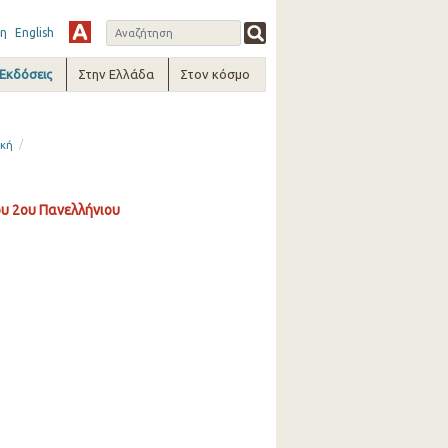
η
English
-Εκδόσεις
Στην Ελλάδα
Στον κόσμο
/
ική
υ 2ου Πανελλήνιου