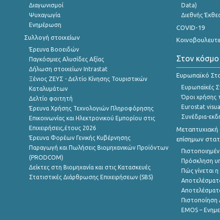
Διαγωνισμοί
Data)
Ψυχαγωγία
Διεθνής Έκθε
Ενημέρωση
COVID-19
Συλλογή στοιχείων
Κοινοβουλευτι
Έρευνα Βοοειδών
Στον κόσμο
Παγκόσμιες Αλυσίδες Αξίας
Δήλωση στοιχείων Intrastat
Ευρωπαϊκό Στα
Ξένιος ΖΕΥΣ - Δελτίο Κίνησης Τουριστικών
Ευρωπαϊκές Στ
Καταλυμάτων
Όροι χρήσης 
Δελτίο φοιτητή
Eurostat visua
Έρευνα Χρήσης Τεχνολογιών Πληροφόρησης
Συνέδρια-εκδ
Επικοινωνίας και Ηλεκτρονικού Εμπορίου στις
Επιχειρήσεις,έτους 2026
Μεταπτυχιακή 
Έρευνα Φορέων Γενικής Κυβέρνησης
επίσημων στατ
Παραγωγή και Πωλήσεις Βιομηχανικών Προϊόντων
Πιστοποιημέν
(PRODCOM)
Πρόσκληση υ
Δείκτες στη Βιομηχανία και στις Κατασκευές
Πώς γίνεται 
Στατιστικές Διάρθρωσης Επιχειρήσεων (SBS)
Αποτελέσματ
Αποτελέσματ
Πιστοποίηση 
EMOS – Ενημε