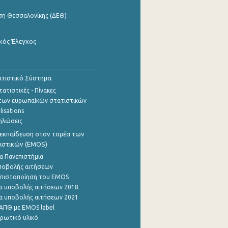
ση Θεσσαλονίκης (ΔΕΘ)
κός Έλεγχος
τιστικό Σύστημα
ατιστικές - Πίνακες
των ευρωπαΪκών στατιστικών
lisations
ηλώσεις
εκπαίδευση στον τομέα των
ιστικών (EMOS)
α Πανεπιστήμια
ποβολής αιτήσεων
η πιστοποίηση του EMOS
α υποβολής αιτήσεων 2018
α υποβολής αιτήσεων 2021
ΑΠΘ με EMOS label
ρωτικό υλικό