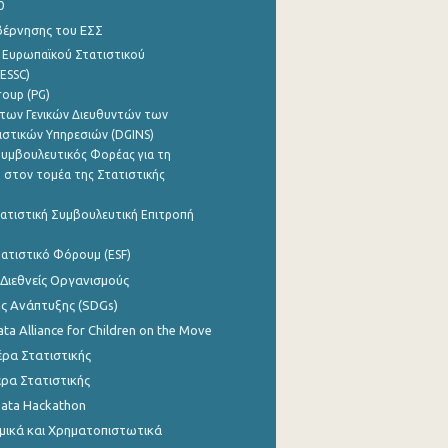
0
βέρνησης του ΕΣΣ
 Ευρωπαϊκού Στατιστικού
ESSC)
roup (PG)
των Γενικών Διευθυντών των
ιστικών Υπηρεσιών (DGINS)
υμβουλευτικός Φορέας για τη
 στον τομέα της Στατιστικής
ατιστική Συμβουλευτική Επιτροπή
ατιστικό Φόρουμ (ESF)
 Διεθνείς Οργανισμούς
ης Ανάπτυξης (SDGs)
ata Alliance for Children on the Move
ρα Στατιστικής
ρα Στατιστικής
Data Hackathon
μικά και Χρηματοπιστωτικά