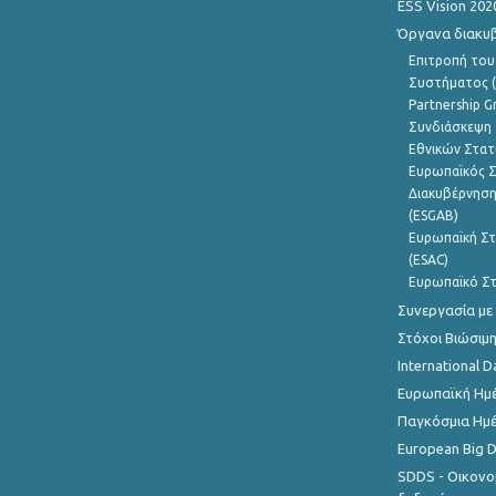
ESS Vision 202
Όργανα διακυ
Επιτροπή του
Συστήματος (
Partnership G
Συνδιάσκεψη 
Εθνικών Στατ
Ευρωπαϊκός Σ
Διακυβέρνηση
(ESGAB)
Ευρωπαϊκή Στ
(ESAC)
Ευρωπαϊκό Στ
Συνεργασία με
Στόχοι Βιώσιμ
International D
Ευρωπαϊκή Ημέ
Παγκόσμια Ημέ
European Big 
SDDS - Οικονο